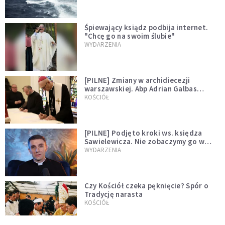
Śpiewający ksiądz podbija internet.
"Chcę go na swoim ślubie"
WYDARZENIA
[PILNE] Zmiany w archidiecezji
warszawskiej. Abp Adrian Galbas
wręczył dekrety nowym proboszczom
KOŚCIÓŁ
[PILNE] Podjęto kroki ws. księdza
Sawielewicza. Nie zobaczymy go w
mediach
WYDARZENIA
Czy Kościół czeka pęknięcie? Spór o
Tradycję narasta
KOŚCIÓŁ