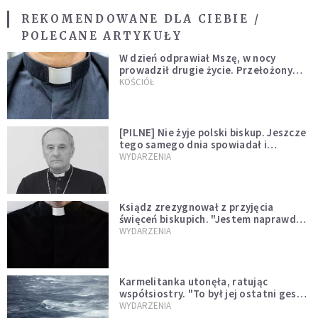
REKOMENDOWANE DLA CIEBIE /
POLECANE ARTYKUŁY
W dzień odprawiał Mszę, w nocy
prowadził drugie życie. Przełożony
kazał mu opuścić zakon
KOŚCIÓŁ
[PILNE] Nie żyje polski biskup. Jeszcze
tego samego dnia spowiadał i
sprawował Mszę świętą
WYDARZENIA
Ksiądz zrezygnował z przyjęcia
święceń biskupich. "Jestem naprawdę
niegodny"
WYDARZENIA
Karmelitanka utonęła, ratując
współsiostry. "To był jej ostatni gest
miłości"
WYDARZENIA