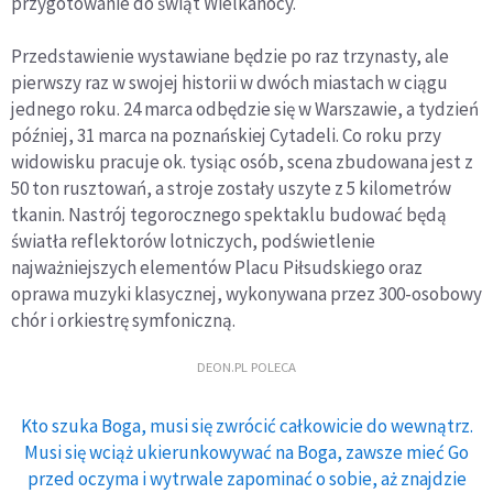
przygotowanie do świąt Wielkanocy.
Przedstawienie wystawiane będzie po raz trzynasty, ale
pierwszy raz w swojej historii w dwóch miastach w ciągu
jednego roku. 24 marca odbędzie się w Warszawie, a tydzień
później, 31 marca na poznańskiej Cytadeli. Co roku przy
widowisku pracuje ok. tysiąc osób, scena zbudowana jest z
50 ton rusztowań, a stroje zostały uszyte z 5 kilometrów
tkanin. Nastrój tegorocznego spektaklu budować będą
światła reflektorów lotniczych, podświetlenie
najważniejszych elementów Placu Piłsudskiego oraz
oprawa muzyki klasycznej, wykonywana przez 300-osobowy
chór i orkiestrę symfoniczną.
DEON.PL POLECA
Kto szuka Boga, musi się zwrócić całkowicie do wewnątrz.
Musi się wciąż ukierunkowywać na Boga, zawsze mieć Go
przed oczyma i wytrwale zapominać o sobie, aż znajdzie