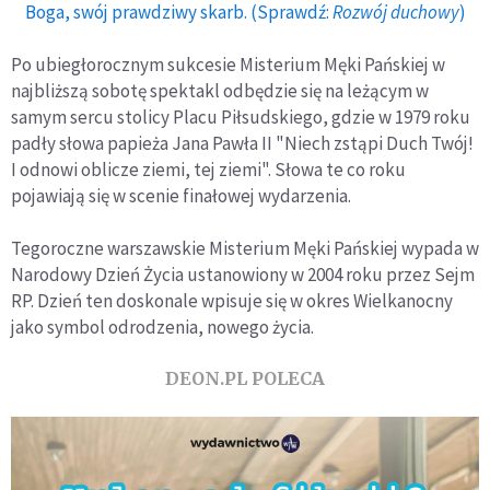
Boga, swój prawdziwy skarb. (Sprawdź:
Rozwój duchowy
)
Po ubiegłorocznym sukcesie Misterium Męki Pańskiej w
najbliższą sobotę spektakl odbędzie się na leżącym w
samym sercu stolicy Placu Piłsudskiego, gdzie w 1979 roku
padły słowa papieża Jana Pawła II "Niech zstąpi Duch Twój!
I odnowi oblicze ziemi, tej ziemi". Słowa te co roku
pojawiają się w scenie finałowej wydarzenia.
Tegoroczne warszawskie Misterium Męki Pańskiej wypada w
Narodowy Dzień Życia ustanowiony w 2004 roku przez Sejm
RP. Dzień ten doskonale wpisuje się w okres Wielkanocny
jako symbol odrodzenia, nowego życia.
DEON.PL POLECA