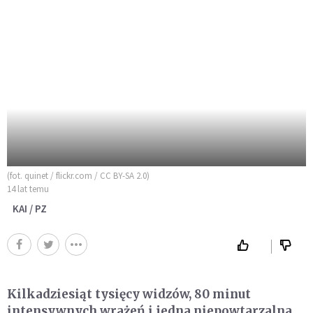
(fot. quinet / flickr.com / CC BY-SA 2.0)
14 lat temu
KAI / PZ
Kilkadziesiąt tysięcy widzów, 80 minut
intensywnych wrażeń i jedna niepowtarzalna