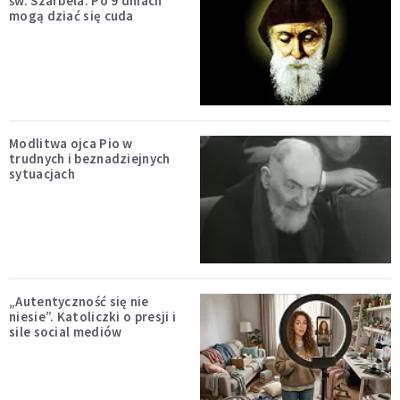
św. Szarbela. Po 9 dniach
mogą dziać się cuda
Modlitwa ojca Pio w
trudnych i beznadziejnych
sytuacjach
„Autentyczność się nie
niesie”. Katoliczki o presji i
sile social mediów