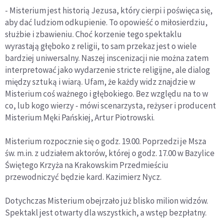
- Misterium jest historią Jezusa, który cierpi i poświęca się,
aby dać ludziom odkupienie. To opowieść o miłosierdziu,
służbie i zbawieniu. Choć korzenie tego spektaklu
wyrastają głęboko z religii, to sam przekaz jest o wiele
bardziej uniwersalny. Naszej inscenizacji nie można zatem
interpretować jako wydarzenie stricte religijne, ale dialog
między sztuką i wiarą. Ufam, że każdy widz znajdzie w
Misterium coś ważnego i głębokiego. Bez względu na to w
co, lub kogo wierzy - mówi scenarzysta, reżyser i producent
Misterium Męki Pańskiej, Artur Piotrowski.
Misterium rozpocznie się o godz. 19.00. Poprzedzi je Msza
św. m.in. z udziałem aktorów, której o godz. 17.00 w Bazylice
Świętego Krzyża na Krakowskim Przedmieściu
przewodniczyć będzie kard. Kazimierz Nycz.
Dotychczas Misterium obejrzało już blisko milion widzów.
Spektakl jest otwarty dla wszystkich, a wstęp bezpłatny.