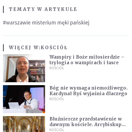
TEMATY W ARTYKULE
#warszawie misterium męki pańskiej
WIĘCEJ W:
KOŚCIÓŁ
Wampiry i Boże miłosierdzie –
trylogia o wampirach i łasce
KOŚCIÓŁ
Bóg nie wymaga niemożliwego.
Kardynał Ryś wyjaśnia dlaczego
KOŚCIÓŁ
Bluźniercze przedstawienie w
dawnym kościele. Arcybiskup
stanowczo reaguje
KOŚCIÓŁ