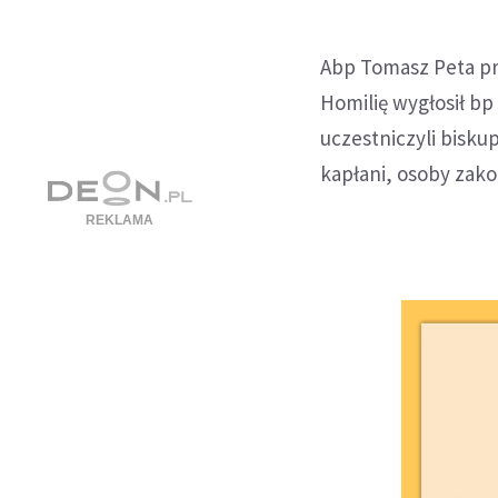
Abp Tomasz Peta pr
Homilię wygłosił b
uczestniczyli bisk
kapłani, osoby zako