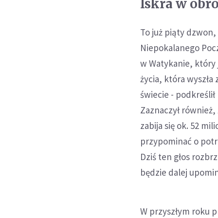
Iskra w obro
To już piąty dzwon,
Niepokalanego Poczę
w Watykanie, który 
życia, która wyszła 
świecie - podkreśl
Zaznaczył również, ż
zabija się ok. 52 m
przypominać o potrz
Dziś ten głos rozbr
będzie dalej upomina
W przyszłym roku pl