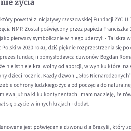
nie życia
 który powstał z inicjatywy rzeszowskiej Fundacji ŻYCIU 
cia NMP. Został poświęcony przez papieża Franciszka 1
jako pierwszy symbolicznie w niego uderzył. - Ta iskra 
z Polski w 2020 roku, dziś pięknie rozprzestrzenia się po
ił prezes fundacji i pomysłodawca dzwonów Bogdan Rom
e nie istnieje kraj wolny od aborcji, w wyniku której na 
iliony dzieci rocznie. Każdy dzwon „Głos Nienarodzonych
ebie ochrony ludzkiego życia od poczęcia do naturalnej 
zmiewa już na kilku kontynentach i mam nadzieję, że ró
ł się o życie w innych krajach - dodał.
anowane jest poświęcenie dzwonu dla Brazylii, który z