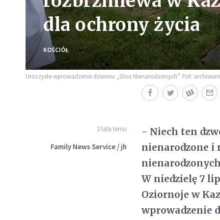
rozbrzmiewa w Kaz
dla ochrony życia
KOŚCIÓŁ
Uroczyste wprowadzenie dzwonu „Głos Nienarodzonych”. Fot. archiwum
2 lata temu
- Niech ten dzw
nienarodzone i 
Family News Service / jh
nienarodzonych
W niedzielę 7 
Oziornoje w Kaz
wprowadzenie d