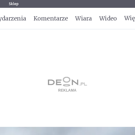
g
Sklep
Wię
darzenia
Komentarze
Wiara
Wideo