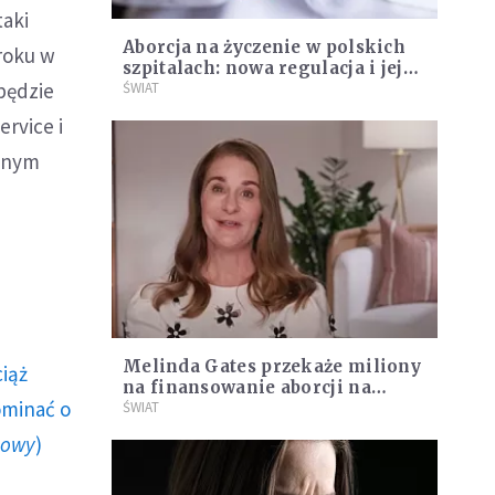
taki
Aborcja na życzenie w polskich
roku w
szpitalach: nowa regulacja i jej
 będzie
konsekwencje. Protest Fundacji
ŚWIAT
Grupa Proelio
rvice i
zonym
Melinda Gates przekaże miliony
ciąż
na finansowanie aborcji na
ominać o
całym świecie
ŚWIAT
howy
)