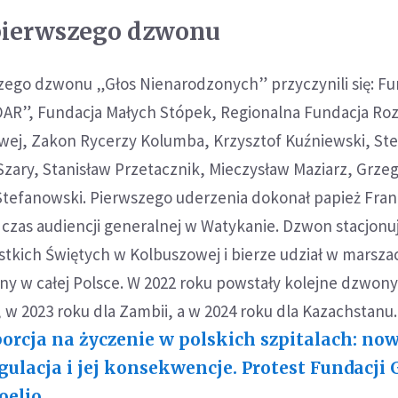
pierwszego dzwonu
zego dzwonu „Głos Nienarodzonych” przyczynili się: Fu
R”, Fundacja Małych Stópek, Regionalna Fundacja Ro
wej, Zakon Rycerzy Kolumba, Krzysztof Kuźniewski, St
zary, Stanisław Przetacznik, Mieczysław Maziarz, Grze
Stefanowski. Pierwszego uderzenia dokonał papież Fran
dczas audiencji generalnej w Watykanie. Dzwon stacjonu
stkich Świętych w Kolbuszowej i bierze udział w marsza
ziny w całej Polsce. W 2022 roku powstały kolejne dzwony
 w 2023 roku dla Zambii, a w 2024 roku dla Kazachstanu.
orcja na życzenie w polskich szpitalach: no
gulacja i jej konsekwencje. Protest Fundacji
oelio