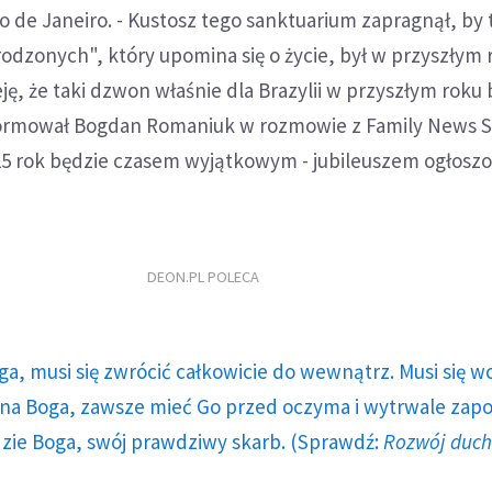
de Janeiro. - Kustosz tego sanktuarium zapragnął, by 
odzonych", który upomina się o życie, był w przyszłym 
eję, że taki dzwon właśnie dla Brazylii w przyszłym roku
ormował Bogdan Romaniuk w rozmowie z Family News Se
25 rok będzie czasem wyjątkowym - jubileuszem ogłos
DEON.PL POLECA
ga, musi się zwrócić całkowicie do wewnątrz. Musi się w
a Boga, zawsze mieć Go przed oczyma i wytrwale zap
dzie Boga, swój prawdziwy skarb. (Sprawdź:
Rozwój duc