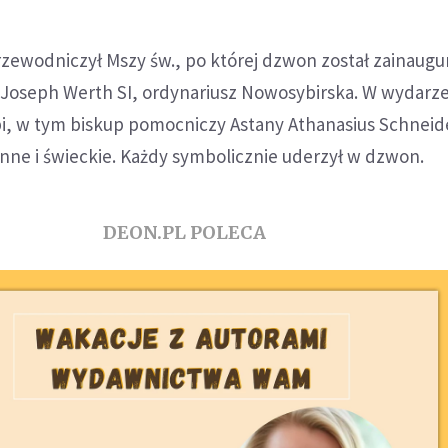
zewodniczył Mszy św., po której dzwon został zainaug
p Joseph Werth SI, ordynariusz Nowosybirska. W wydarz
upi, w tym biskup pomocniczy Astany Athanasius Schnei
nne i świeckie. Każdy symbolicznie uderzył w dzwon.
DEON.PL POLECA