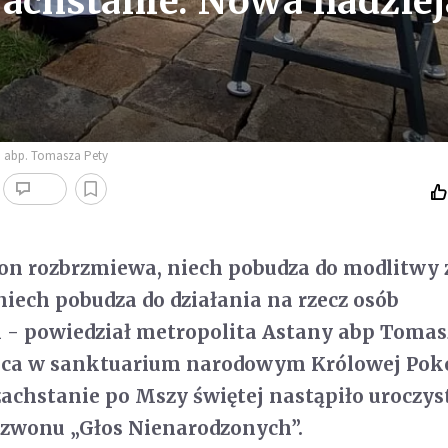
achstanie. Nowa nadziej
 abp. Tomasza Pety
on rozbrzmiewa, niech pobudza do modlitwy z
niech pobudza do działania na rzecz osób
 - powiedział metropolita Astany abp Tomasz
lipca w sanktuarium narodowym Królowej Pok
achstanie po Mszy świętej nastąpiło uroczys
zwonu „Głos Nienarodzonych”.