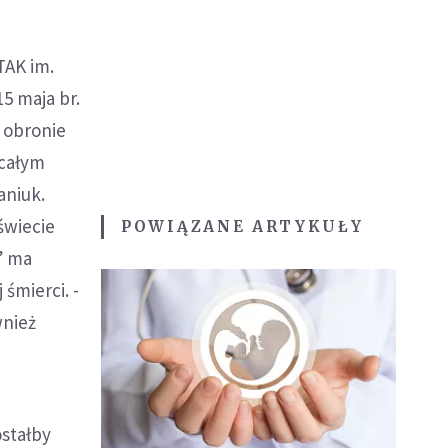
TAK im.
5 maja br.
w obronie
 całym
aniuk.
świecie
POWIĄZANE ARTYKUŁY
” ma
śmierci. -
wnież
ostałby