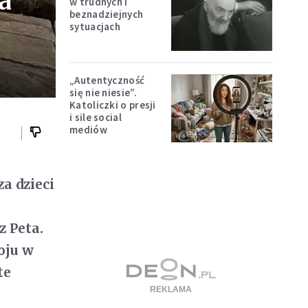
a
w trudnych i
beznadziejnych
sytuacjach
„Autentyczność
się nie niesie”.
Katoliczki o presji
i sile social
mediów
a dzieci
 Peta.
oju w
te