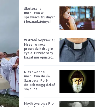
Skuteczna
modlitwa w
sprawach trudnych
i beznadziejnych
W dzień odprawiał
Mszę, w nocy
prowadził drugie
życie. Przełożony
kazał mu opuścić
zakon
Niezawodna
modlitwa do św.
Szarbela. Po 9
dniach mogą dziać
się cuda
Modlitwa ojca Pio