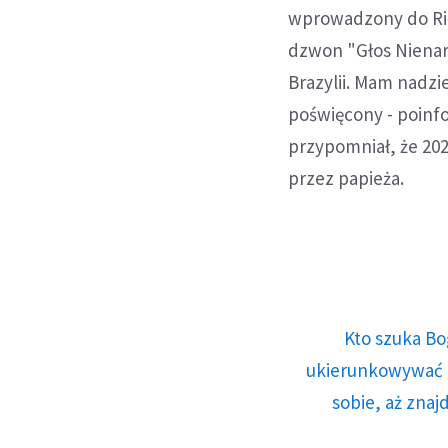
wprowadzony do Rio 
dzwon "Głos Nienar
Brazylii. Mam nadzi
poświęcony - poinf
przypomniał, że 20
przez papieża.
Kto szuka Bo
ukierunkowywać n
sobie, aż znaj