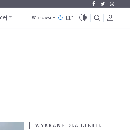
11
°
cej
Warszawa
WYBRANE DLA CIEBIE