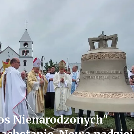
łos Nienarodzonych"