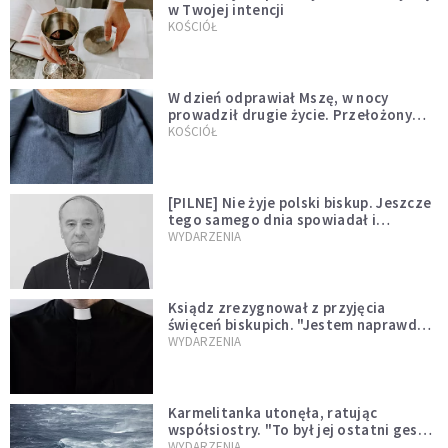
w Twojej intencji
KOŚCIÓŁ
W dzień odprawiał Mszę, w nocy
prowadził drugie życie. Przełożony
kazał mu opuścić zakon
KOŚCIÓŁ
[PILNE] Nie żyje polski biskup. Jeszcze
tego samego dnia spowiadał i
sprawował Mszę świętą
WYDARZENIA
Ksiądz zrezygnował z przyjęcia
święceń biskupich. "Jestem naprawdę
niegodny"
WYDARZENIA
Karmelitanka utonęła, ratując
współsiostry. "To był jej ostatni gest
miłości"
WYDARZENIA