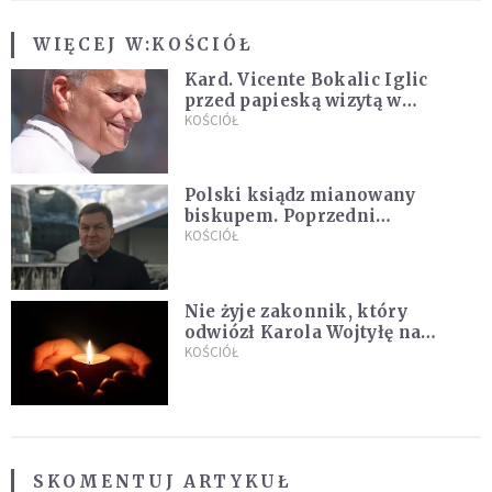
WIĘCEJ W:
KOŚCIÓŁ
Kard. Vicente Bokalic Iglic
przed papieską wizytą w
Argentynie: Nasz pokorny lud
KOŚCIÓŁ
kocha papieża
Polski ksiądz mianowany
biskupem. Poprzedni
ordynariusz zrezygnował
KOŚCIÓŁ
Nie żyje zakonnik, który
odwiózł Karola Wojtyłę na
konklawe. Jan Paweł II nazywał
KOŚCIÓŁ
go "winowajcą"
SKOMENTUJ ARTYKUŁ