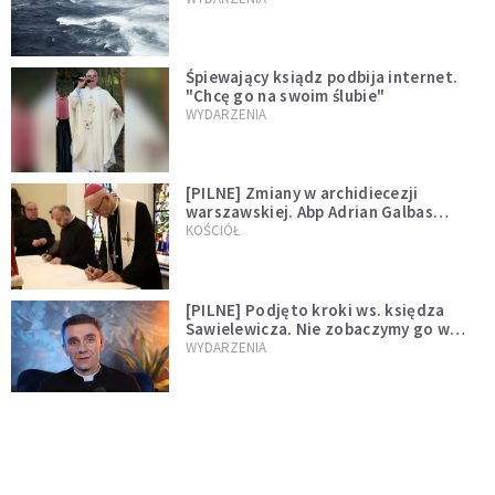
Śpiewający ksiądz podbija internet.
"Chcę go na swoim ślubie"
WYDARZENIA
[PILNE] Zmiany w archidiecezji
warszawskiej. Abp Adrian Galbas
wręczył dekrety nowym proboszczom
KOŚCIÓŁ
[PILNE] Podjęto kroki ws. księdza
Sawielewicza. Nie zobaczymy go w
mediach
WYDARZENIA