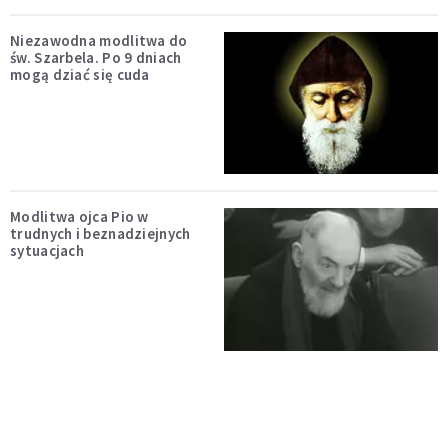
Niezawodna modlitwa do
św. Szarbela. Po 9 dniach
mogą dziać się cuda
Modlitwa ojca Pio w
trudnych i beznadziejnych
sytuacjach