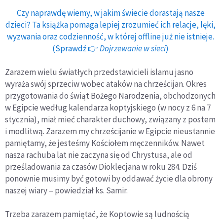
Czy naprawdę wiemy, w jakim świecie dorastają nasze
dzieci? Ta książka pomaga lepiej zrozumieć ich relacje, lęki,
wyzwania oraz codzienność, w której offline już nie istnieje.
(Sprawdź 👉
Dojrzewanie w sieci
)
Zarazem wielu światłych przedstawicieli islamu jasno
wyraża swój sprzeciw wobec ataków na chrześcijan. Okres
przygotowania do świąt Bożego Narodzenia, obchodzonych
w Egipcie według kalendarza koptyjskiego (w nocy z 6 na 7
stycznia), miał mieć charakter duchowy, związany z postem
i modlitwą. Zarazem my chrześcijanie w Egipcie nieustannie
pamiętamy, że jesteśmy Kościołem męczenników. Nawet
nasza rachuba lat nie zaczyna się od Chrystusa, ale od
prześladowania za czasów Dioklecjana w roku 284. Dziś
ponownie musimy być gotowi by oddawać życie dla obrony
naszej wiary – powiedział ks. Samir.
Trzeba zarazem pamiętać, że Koptowie są ludnością