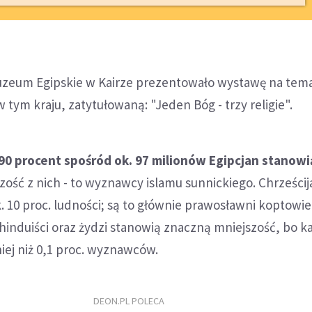
zeum Egipskie w Kairze prezentowało wystawę na temat 
tym kraju, zatytułowaną: "Jeden Bóg - trzy religie".
. 90 procent spośród ok. 97 milionów Egipcjan stanowi
szość z nich - to wyznawcy islamu sunnickiego. Chrześcij
. 10 proc. ludności; są to głównie prawosławni koptowie.
 hinduiści oraz żydzi stanowią znaczną mniejszość, bo k
iej niż 0,1 proc. wyznawców.
DEON.PL POLECA