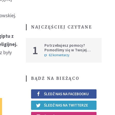
owskiej.
NAJCZĘŚCIEJ CZYTANE
giptu z
ligijnej.
Potrzebujesz pomocy?
1
Pomodlimy się w Twojej
z były
intencji
62 komentarzy
BĄDŹ NA BIEŻĄCO
ŚLEDŹ NAS NA FACEBOOKU
ŚLEDŹ NAS NA TWITTERZE