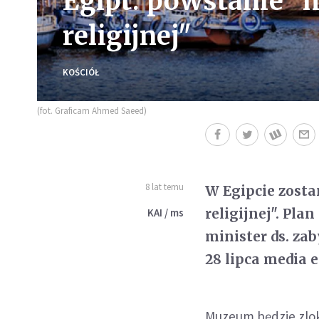
Egipt: powstanie "
religijnej"
KOŚCIÓŁ
(fot. Graficam Ahmed Saeed)
8 lat temu
W Egipcie zosta
religijnej". Pla
KAI / ms
minister ds. za
28 lipca media e
Muzeum będzie zlok