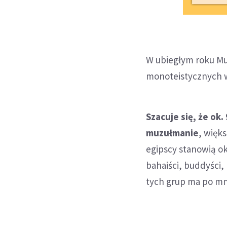
W ubiegłym roku Mu
monoteistycznych w 
Szacuje się, że ok
muzułmanie
, więk
egipscy stanowią ok
bahaiści, buddyści,
tych grup ma po mn