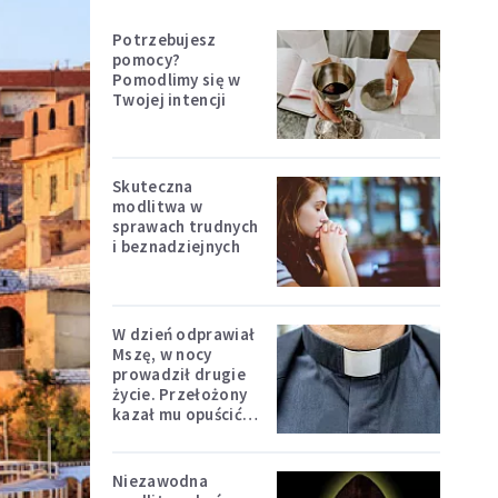
Potrzebujesz
pomocy?
Pomodlimy się w
Twojej intencji
Skuteczna
modlitwa w
sprawach trudnych
i beznadziejnych
W dzień odprawiał
Mszę, w nocy
prowadził drugie
życie. Przełożony
kazał mu opuścić
zakon
Niezawodna