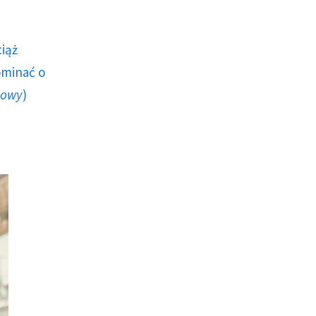
ciąż
ominać o
howy
)