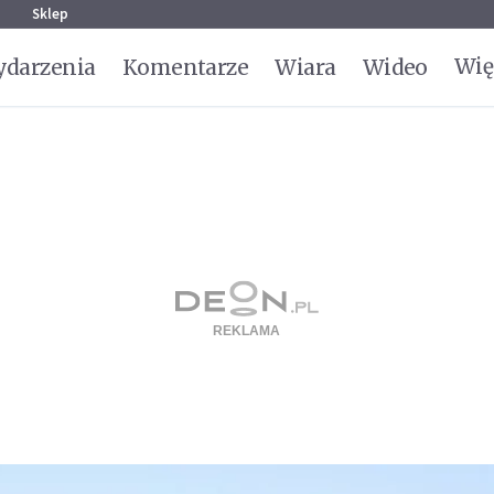
g
Sklep
Wię
darzenia
Komentarze
Wiara
Wideo