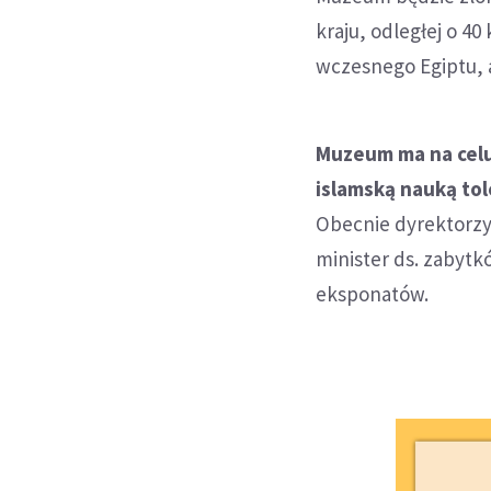
kraju, odległej o 4
wczesnego Egiptu, a 
Muzeum ma na celu 
islamską nauką tol
Obecnie dyrektorzy
minister ds. zabyt
eksponatów.