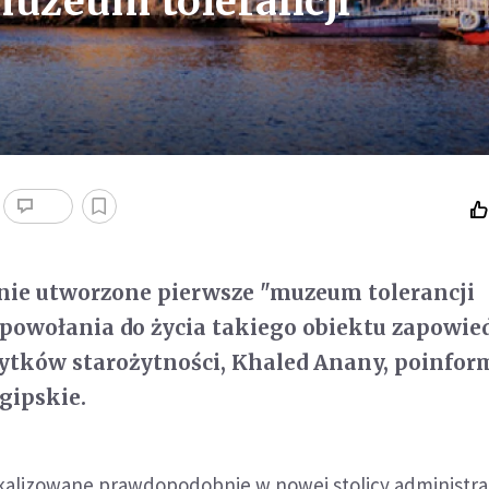
muzeum tolerancji
nie utworzone pierwsze "muzeum tolerancji
n powołania do życia takiego obiektu zapowie
bytków starożytności, Khaled Anany, poinfo
gipskie.
alizowane prawdopodobnie w nowej stolicy administra