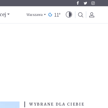
11
°
cej
Warszawa
WYBRANE DLA CIEBIE