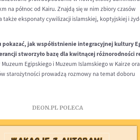
0 km na północ od Kairu. Znajdą się w nim zbiory czasów
także eksponaty cywilizacji islamskiej, koptyjskiej i żyd
pokazać, jak współistnienie integracyjnej kultury E
erancji stworzyło bazę dla kwitnącej różnorodności re
 Muzeum Egipskiego i Muzeum Islamskiego w Kairze ora
ków starożytności prowadzą rozmowy na temat doboru
DEON.PL POLECA