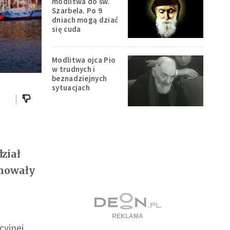
modlitwa do św.
Szarbela. Po 9
dniach mogą dziać
się cuda
Modlitwa ojca Pio
w trudnych i
beznadziejnych
sytuacjach
dział
rmowały
cyjnej