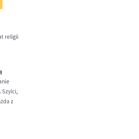
religii
ą
anie
 Szyici,
ażda z