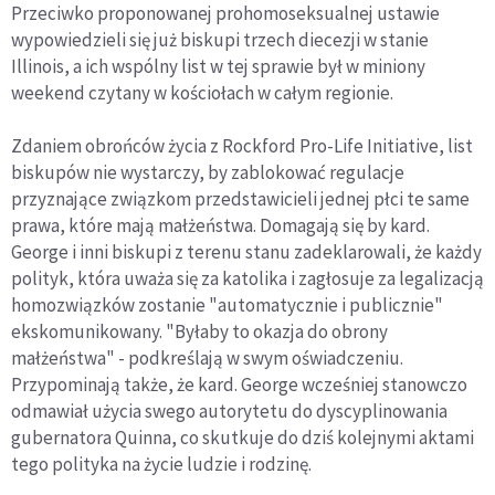
Przeciwko proponowanej prohomoseksualnej ustawie
wypowiedzieli się już biskupi trzech diecezji w stanie
Illinois, a ich wspólny list w tej sprawie był w miniony
weekend czytany w kościołach w całym regionie.
Zdaniem obrońców życia z Rockford Pro-Life Initiative, list
biskupów nie wystarczy, by zablokować regulacje
przyznające związkom przedstawicieli jednej płci te same
prawa, które mają małżeństwa. Domagają się by kard.
George i inni biskupi z terenu stanu zadeklarowali, że każdy
polityk, która uważa się za katolika i zagłosuje za legalizacją
homozwiązków zostanie "automatycznie i publicznie"
ekskomunikowany. "Byłaby to okazja do obrony
małżeństwa" - podkreślają w swym oświadczeniu.
Przypominają także, że kard. George wcześniej stanowczo
odmawiał użycia swego autorytetu do dyscyplinowania
gubernatora Quinna, co skutkuje do dziś kolejnymi aktami
tego polityka na życie ludzie i rodzinę.