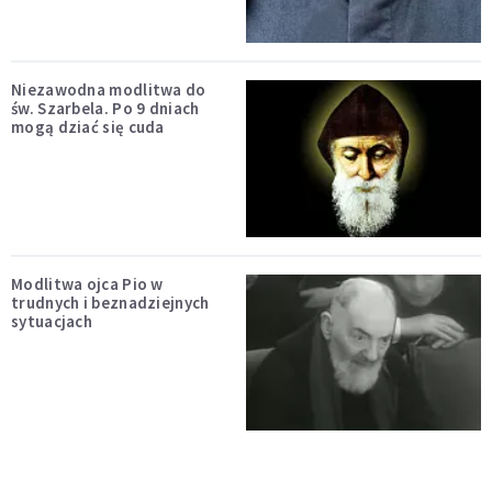
Niezawodna modlitwa do
św. Szarbela. Po 9 dniach
mogą dziać się cuda
Modlitwa ojca Pio w
trudnych i beznadziejnych
sytuacjach