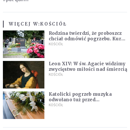
WIĘCEJ W:
KOŚCIÓŁ
Rodzina twierdzi, że proboszcz
chciał odmówić pogrzebu. Kuria
zapowiada wyjaśnienia
KOŚCIÓŁ
Leon XIV: W św. Agacie widzimy
zwycięstwo miłości nad śmiercią
KOŚCIÓŁ
Katolicki pogrzeb muzyka
odwołano tuż przed
uroczystością. Powodem była
KOŚCIÓŁ
przynależność do masonerii