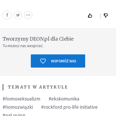
Tworzymy DEON.pl dla Ciebie
Tu możesz nas wesprzeć.
WSPOMÓŻ NAS
TEMATY W ARTYKULE
#homoseksualizm
#ekskomunika
#homozwiązki
#rockford pro-life initiative
#pat quinn