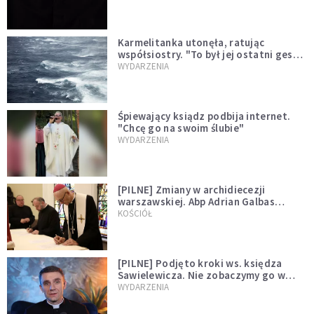
Karmelitanka utonęła, ratując
współsiostry. "To był jej ostatni gest
miłości"
WYDARZENIA
Śpiewający ksiądz podbija internet.
"Chcę go na swoim ślubie"
WYDARZENIA
[PILNE] Zmiany w archidiecezji
warszawskiej. Abp Adrian Galbas
wręczył dekrety nowym proboszczom
KOŚCIÓŁ
[PILNE] Podjęto kroki ws. księdza
Sawielewicza. Nie zobaczymy go w
mediach
WYDARZENIA