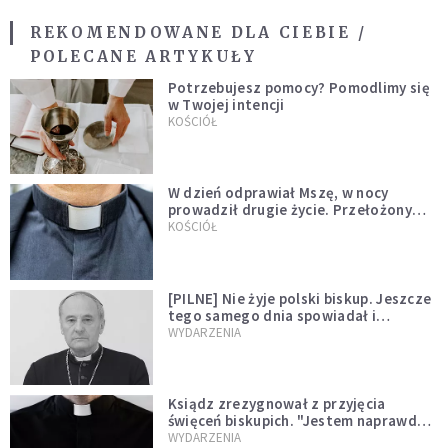
REKOMENDOWANE DLA CIEBIE /
POLECANE ARTYKUŁY
Potrzebujesz pomocy? Pomodlimy się
w Twojej intencji
KOŚCIÓŁ
W dzień odprawiał Mszę, w nocy
prowadził drugie życie. Przełożony
kazał mu opuścić zakon
KOŚCIÓŁ
[PILNE] Nie żyje polski biskup. Jeszcze
tego samego dnia spowiadał i
sprawował Mszę świętą
WYDARZENIA
Ksiądz zrezygnował z przyjęcia
święceń biskupich. "Jestem naprawdę
niegodny"
WYDARZENIA