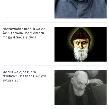
Niezawodna modlitwa do
św. Szarbela. Po 9 dniach
mogą dziać się cuda
Modlitwa ojca Pio w
trudnych i beznadziejnych
sytuacjach