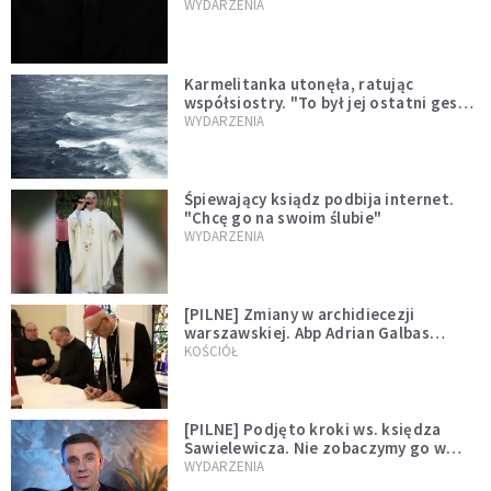
niegodny"
WYDARZENIA
Karmelitanka utonęła, ratując
współsiostry. "To był jej ostatni gest
miłości"
WYDARZENIA
Śpiewający ksiądz podbija internet.
"Chcę go na swoim ślubie"
WYDARZENIA
[PILNE] Zmiany w archidiecezji
warszawskiej. Abp Adrian Galbas
wręczył dekrety nowym proboszczom
KOŚCIÓŁ
[PILNE] Podjęto kroki ws. księdza
Sawielewicza. Nie zobaczymy go w
mediach
WYDARZENIA