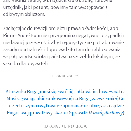
zakrywania twarzy w urzędach. Obie strony, zarówno
urzędnik, jak i petent, powinny tam występować z
odkrytym obliczem.
Zachęcając do rewizji projektu prawa o świeckości, abp
Pierre-André Fournier przypomina negatywne przypadki z
niedawnej przeszłości. Zbyt rygorystyczne potraktowanie
zasady neutralności doprowadziło tam do zablokowania
współpracy Kościoła i państwa na szczeblu lokalnym, ze
szkodą dla obywateli.
DEON.PL POLECA
Kto szuka Boga, musi się zwrócić całkowicie do wewnątrz.
Musi się wciąż ukierunkowywać na Boga, zawsze mieć Go
przed oczyma i wytrwale zapominać o sobie, aż znajdzie
Boga, swój prawdziwy skarb. (Sprawdź:
Rozwój duchowy
)
DEON.PL POLECA