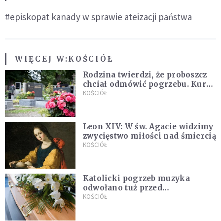
#episkopat kanady w sprawie ateizacji państwa
WIĘCEJ W:
KOŚCIÓŁ
Rodzina twierdzi, że proboszcz
chciał odmówić pogrzebu. Kuria
zapowiada wyjaśnienia
KOŚCIÓŁ
Leon XIV: W św. Agacie widzimy
zwycięstwo miłości nad śmiercią
KOŚCIÓŁ
Katolicki pogrzeb muzyka
odwołano tuż przed
uroczystością. Powodem była
KOŚCIÓŁ
przynależność do masonerii