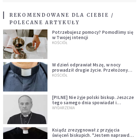
REKOMENDOWANE DLA CIEBIE /
POLECANE ARTYKUŁY
Potrzebujesz pomocy? Pomodlimy się
w Twojej intencji
KOŚCIÓŁ
W dzień odprawiał Mszę, w nocy
prowadził drugie życie. Przełożony
kazał mu opuścić zakon
KOŚCIÓŁ
[PILNE] Nie żyje polski biskup. Jeszcze
tego samego dnia spowiadał i
sprawował Mszę świętą
WYDARZENIA
Ksiądz zrezygnował z przyjęcia
święceń biskupich. "Jestem naprawdę