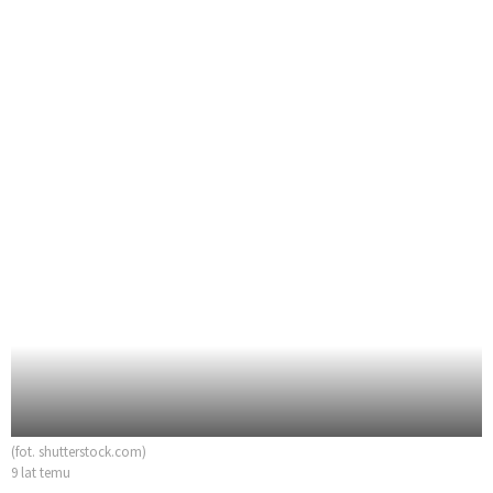
(fot. shutterstock.com)
9 lat temu