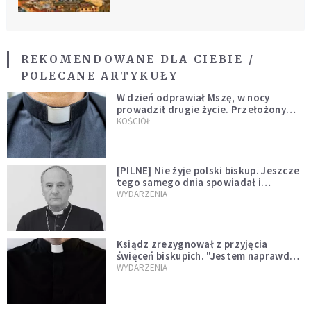
REKOMENDOWANE DLA CIEBIE /
POLECANE ARTYKUŁY
W dzień odprawiał Mszę, w nocy
prowadził drugie życie. Przełożony
kazał mu opuścić zakon
KOŚCIÓŁ
[PILNE] Nie żyje polski biskup. Jeszcze
tego samego dnia spowiadał i
sprawował Mszę świętą
WYDARZENIA
Ksiądz zrezygnował z przyjęcia
święceń biskupich. "Jestem naprawdę
niegodny"
WYDARZENIA