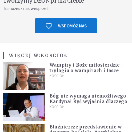
Tworzymy DEON.pl dla Ciebie
Tu możesz nas wesprzeć.
WSPOMÓŻ NAS
WIĘCEJ W:
KOŚCIÓŁ
Wampiry i Boże miłosierdzie –
trylogia o wampirach i łasce
KOŚCIÓŁ
Bóg nie wymaga niemożliwego.
Kardynał Ryś wyjaśnia dlaczego
KOŚCIÓŁ
Bluźniercze przedstawienie w