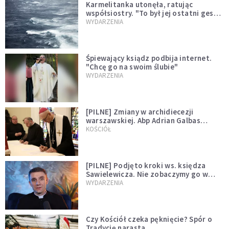
Karmelitanka utonęła, ratując
współsiostry. "To był jej ostatni gest
miłości"
WYDARZENIA
Śpiewający ksiądz podbija internet.
"Chcę go na swoim ślubie"
WYDARZENIA
[PILNE] Zmiany w archidiecezji
warszawskiej. Abp Adrian Galbas
wręczył dekrety nowym proboszczom
KOŚCIÓŁ
[PILNE] Podjęto kroki ws. księdza
Sawielewicza. Nie zobaczymy go w
mediach
WYDARZENIA
Czy Kościół czeka pęknięcie? Spór o
Tradycję narasta