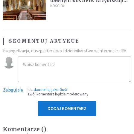
dawnym kościele. Arcybiskup
stanowczo reaguje
KOŚCIÓŁ
SKOMENTUJ ARTYKUŁ
Ewangelizacja, duszpasterstwo i dziennikarstwo w Internecie - RV
Zaloguj się
lub
skomentuj jako Gość
Twój komentarz będzie moderowany
DODAJ KOMENTARZ
Komentarze (
)