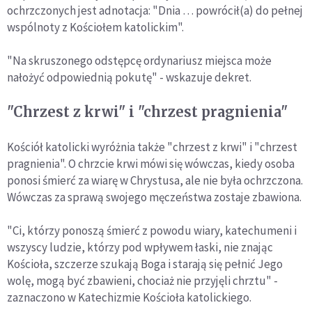
ochrzczonych jest adnotacja: "Dnia … powrócił(a) do pełnej
wspólnoty z Kościołem katolickim".
"Na skruszonego odstępcę ordynariusz miejsca może
nałożyć odpowiednią pokutę" - wskazuje dekret.
"Chrzest z krwi" i "chrzest pragnienia"
Kościół katolicki wyróżnia także "chrzest z krwi" i "chrzest
pragnienia". O chrzcie krwi mówi się wówczas, kiedy osoba
ponosi śmierć za wiarę w Chrystusa, ale nie była ochrzczona.
Wówczas za sprawą swojego męczeństwa zostaje zbawiona.
"Ci, którzy ponoszą śmierć z powodu wiary, katechumeni i
wszyscy ludzie, którzy pod wpływem łaski, nie znając
Kościoła, szczerze szukają Boga i starają się pełnić Jego
wolę, mogą być zbawieni, chociaż nie przyjęli chrztu" -
zaznaczono w Katechizmie Kościoła katolickiego.