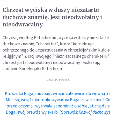
Chrzest wyciska w duszy niezatarte
duchowe znamię. Jest nieodwołalny i
nieodwracalny
Chrzest, według Katechizmu, wyciska w duszy niezatarte
duchowe znamię, "charakter", który "konsekruje
ochrzczonego do uczestniczenia w chrześcijańskim kulcie
religijnym". Z racji swojego "niezniszczalnego charakteru"
chrzest jest nieodwołalny i nieodwracalny - wskazują
zarówno Kodeks jak i Katechizm.
DEON.PL POLECA
Kto szuka Boga, musi się zwrócić całkowicie do wewnątrz.
Musi się wciąż ukierunkowywać na Boga, zawsze mieć Go
przed oczyma i wytrwale zapominać o sobie, aż znajdzie
Boga, swój prawdziwy skarb. (Sprawdź:
Rozwój duchowy
)