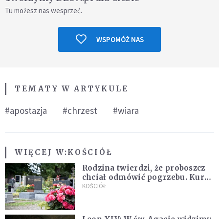
Tu możesz nas wesprzeć.
WSPOMÓŻ NAS
TEMATY W ARTYKULE
#apostazja
#chrzest
#wiara
WIĘCEJ W:
KOŚCIÓŁ
Rodzina twierdzi, że proboszcz
chciał odmówić pogrzebu. Kuria
zapowiada wyjaśnienia
KOŚCIÓŁ