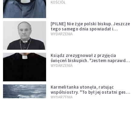
kazał mu opuścić zakon
KOŚCIÓŁ
[PILNE] Nie żyje polski biskup. Jeszcze
tego samego dnia spowiadał i
sprawował Mszę świętą
WYDARZENIA
Ksiądz zrezygnował z przyjęcia
święceń biskupich. "Jestem naprawdę
niegodny"
WYDARZENIA
Karmelitanka utonęła, ratując
współsiostry. "To był jej ostatni gest
miłości"
WYDARZENIA
Śpiewający ksiądz podbija internet.
"Chcę go na swoim ślubie"
WYDARZENIA