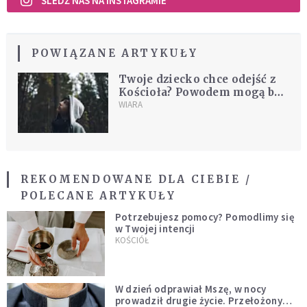
ŚLEDŹ NAS NA INSTAGRAMIE
POWIĄZANE ARTYKUŁY
Twoje dziecko chce odejść z
Kościoła? Powodem mogą być
fałszywe obrazy Boga
WIARA
REKOMENDOWANE DLA CIEBIE /
POLECANE ARTYKUŁY
Potrzebujesz pomocy? Pomodlimy się
w Twojej intencji
KOŚCIÓŁ
W dzień odprawiał Mszę, w nocy
prowadził drugie życie. Przełożony