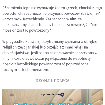
"Znamienia tego nie wymazuje żaden grzech, chociaż z jego
powodu, chrzest może nie przynosić »owoców zbawienia«"
- czytamy w Katechizmie. Zaznaczono w nim, że
niezniszczalny charakter chrztu oznacza również, że "nie
może on zostać powtórzony".
W przypadku konwersji, czyli zmiany wyznania w obrębie
religii chrześcijańskiej lub przejścia z innej religii na
chrześcijaństwo, jeśli osoba została ważnie ochrzczona w
innym Kościele, wówczas jej włączenie do wspólnoty
Kościoła katolickiego powinno zostać poprzedzone
rocznym katechumenatem.
DEON.PL POLECA