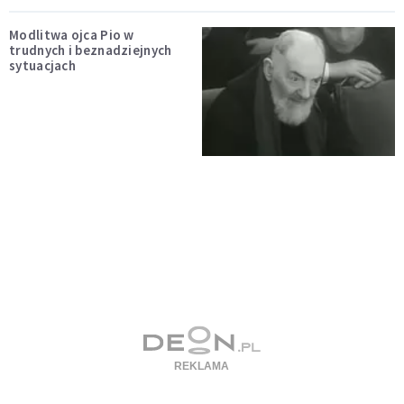
Modlitwa ojca Pio w
trudnych i beznadziejnych
sytuacjach