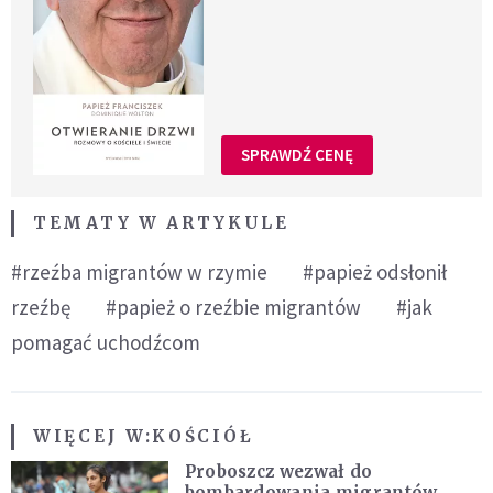
SPRAWDŹ CENĘ
TEMATY W ARTYKULE
#rzeźba migrantów w rzymie
#papież odsłonił
rzeźbę
#papież o rzeźbie migrantów
#jak
pomagać uchodźcom
WIĘCEJ W:
KOŚCIÓŁ
Proboszcz wezwał do
bombardowania migrantów.