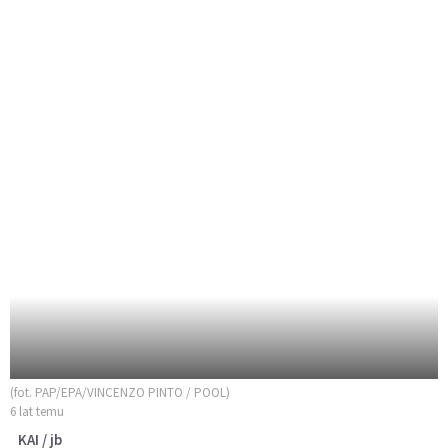
(fot. PAP/EPA/VINCENZO PINTO / POOL)
6 lat temu
KAI / jb