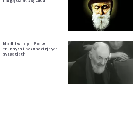
mogą dziać się cuda
Modlitwa ojca Pio w
trudnych i beznadziejnych
sytuacjach