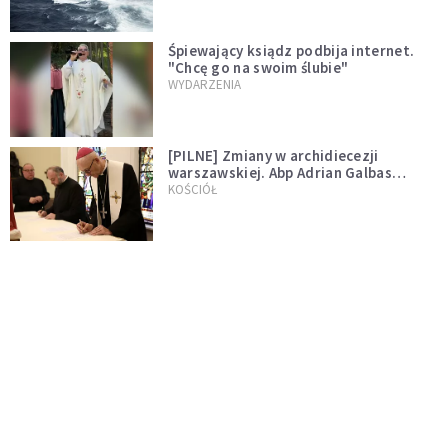
Śpiewający ksiądz podbija internet.
"Chcę go na swoim ślubie"
WYDARZENIA
[PILNE] Zmiany w archidiecezji
warszawskiej. Abp Adrian Galbas
wręczył dekrety nowym proboszczom
KOŚCIÓŁ
[PILNE] Podjęto kroki ws. księdza
Sawielewicza. Nie zobaczymy go w
mediach
WYDARZENIA