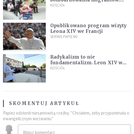
"Masowy ogień przeciwko
KOŚCIÓŁ
najeźdźcom!"
Opublikowano program wizyty
Leona XIV we Francji
SERWIS PAPIESKI
Radykalizm to nie
fundamentalizm. Leon XIV w
Asyżu
KOŚCIÓŁ
SKOMENTUJ ARTYKUŁ
Papież odsłonił niesamowitą rzeźbę. "Chciałem, żeby przypominała o
ewangelicznym wezwaniu"