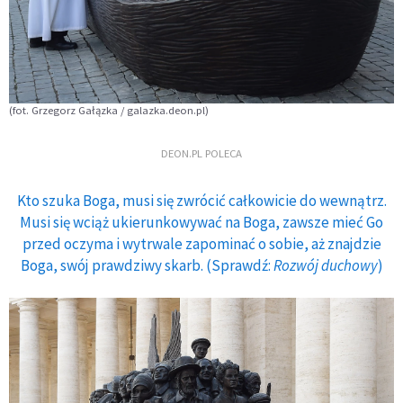
(fot. Grzegorz Gałązka / galazka.deon.pl)
DEON.PL POLECA
Kto szuka Boga, musi się zwrócić całkowicie do wewnątrz.
Musi się wciąż ukierunkowywać na Boga, zawsze mieć Go
przed oczyma i wytrwale zapominać o sobie, aż znajdzie
Boga, swój prawdziwy skarb. (Sprawdź:
Rozwój duchowy
)