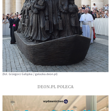
(fot. Grzegorz Gałązka / galazka.deon.pl)
DEON.PL POLECA