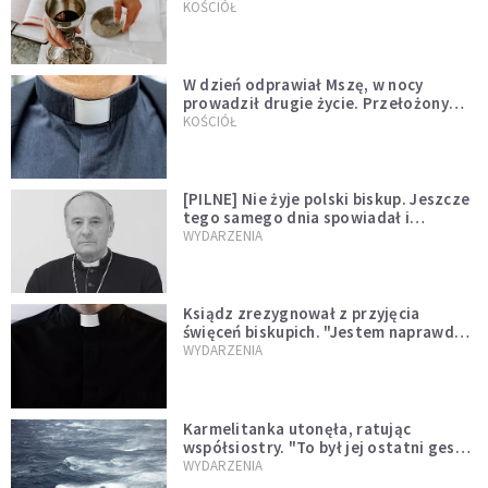
KOŚCIÓŁ
W dzień odprawiał Mszę, w nocy
prowadził drugie życie. Przełożony
kazał mu opuścić zakon
KOŚCIÓŁ
[PILNE] Nie żyje polski biskup. Jeszcze
tego samego dnia spowiadał i
sprawował Mszę świętą
WYDARZENIA
Ksiądz zrezygnował z przyjęcia
święceń biskupich. "Jestem naprawdę
niegodny"
WYDARZENIA
Karmelitanka utonęła, ratując
współsiostry. "To był jej ostatni gest
miłości"
WYDARZENIA