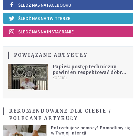
ŚLEDŹ NAS NA FACEBOOKU
ŚLEDŹ NAS NA TWITTERZE
ŚLEDŹ NAS NA INSTAGRAMIE
POWIĄZANE ARTYKUŁY
Papież: postęp techniczny
powinien respektować dobro
wspólne
KOŚCIÓŁ
REKOMENDOWANE DLA CIEBIE /
POLECANE ARTYKUŁY
Potrzebujesz pomocy? Pomodlimy się
w Twojej intencji