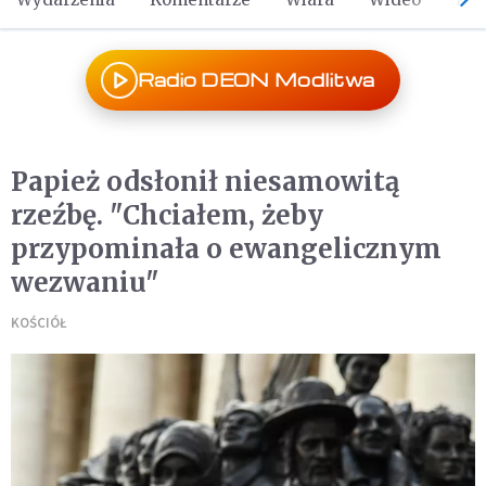
Radio DEON Modlitwa
Papież odsłonił niesamowitą
rzeźbę. "Chciałem, żeby
przypominała o ewangelicznym
wezwaniu"
KOŚCIÓŁ