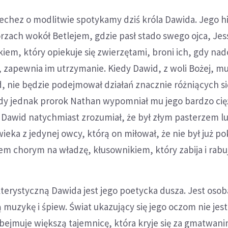
chez o modlitwie spotykamy dziś króla Dawida. Jego hi
rzach wokół Betlejem, gdzie pasł stado swego ojca, Jes
iem, który opiekuje się zwierzętami, broni ich, gdy na
zapewnia im utrzymanie. Kiedy Dawid, z woli Bożej, mu
ud, nie będzie podejmował działań znacznie różniących si
y jednak prorok Nathan wypomniał mu jego bardzo cię
), Dawid natychmiast zrozumiał, że był złym pasterzem l
wieka z jedynej owcy, którą on miłował, że nie był już 
iem chorym na władzę, kłusownikiem, który zabija i rabu
terystyczną Dawida jest jego poetycka dusza. Jest osob
 muzykę i śpiew. Świat ukazujący się jego oczom nie jes
bejmuje większą tajemnicę, która kryje się za gmatwani