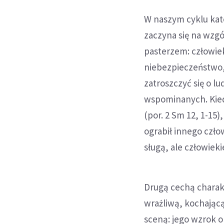
W naszym cyklu kate
zaczyna się na wzgó
pasterzem: człowiek
niebezpieczeństwo, 
zatroszczyć się o l
wspominanych. Kied
(por. 2 Sm 12, 1-15
ograbił innego czło
sługą, ale człowiek
Drugą cechą charak
wrażliwą, kochającą
sceną: jego wzrok o