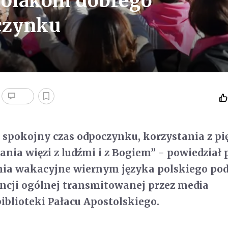
Polakom dobrego
czynku
e spokojny czas odpoczynku, korzystania z p
ania więzi z ludźmi i z Bogiem” - powiedział 
enia wakacyjne wiernym języka polskiego po
iencji ogólnej transmitowanej przez media
iblioteki Pałacu Apostolskiego.