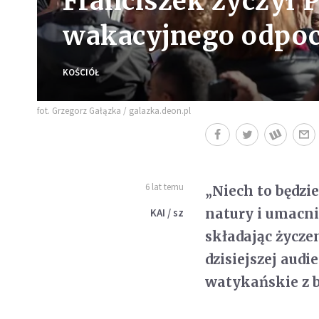
Franciszek życzył 
wakacyjnego odpo
KOŚCIÓŁ
fot. Grzegorz Gałązka / galazka.deon.pl
6 lat temu
„Niech to będzi
natury i umacni
KAI / sz
składając życz
dzisiejszej aud
watykańskie z b