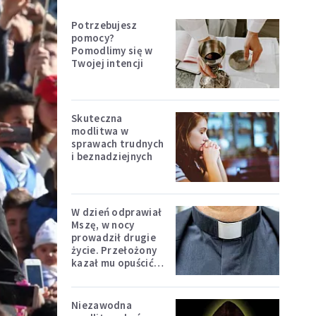
Potrzebujesz
pomocy?
Pomodlimy się w
Twojej intencji
Skuteczna
modlitwa w
sprawach trudnych
i beznadziejnych
W dzień odprawiał
Mszę, w nocy
prowadził drugie
życie. Przełożony
kazał mu opuścić
zakon
Niezawodna