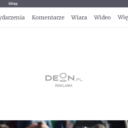
g
Sklep
Wię
darzenia
Komentarze
Wiara
Wideo