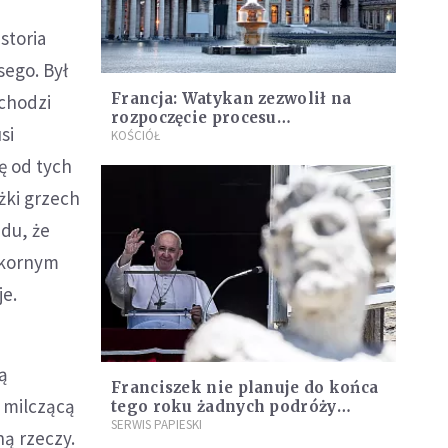
storia
sego. Był
Francja: Watykan zezwolił na
dchodzi
rozpoczęcie procesu
si
kanonizacyjnego ośmiolatki
KOŚCIÓŁ
ę od tych
żki grzech
udu, że
pokornym
je.
ą
Franciszek nie planuje do końca
t milczącą
tego roku żadnych podróży
zagranicznych
SERWIS PAPIESKI
ną rzeczy.