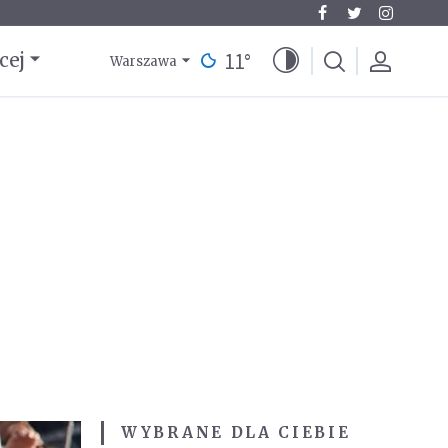
11
°
cej
Warszawa
WYBRANE DLA CIEBIE