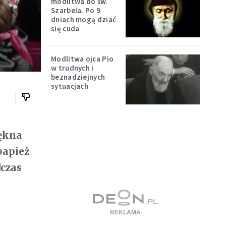
modlitwa do św.
Szarbela. Po 9
dniach mogą dziać
się cuda
Modlitwa ojca Pio
w trudnych i
beznadziejnych
sytuacjach
iękna
papież
dczas