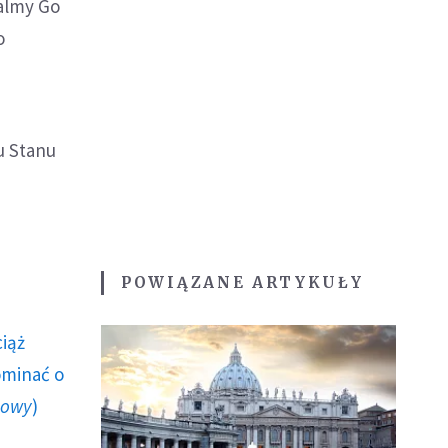
walmy Go
o
tu Stanu
POWIĄZANE ARTYKUŁY
ciąż
ominać o
howy
)