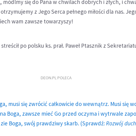
 módlmy się do Pana w chwilach dobrych i złych, i ch
ą otrzymujemy z Jego Serca pełnego miłości dla nas. Jeg
niech wam zawsze towarzyszy!
streścił po polsku ks. prał. Paweł Ptasznik z Sekretaria
DEON.PL POLECA
ga, musi się zwrócić całkowicie do wewnątrz. Musi się w
a Boga, zawsze mieć Go przed oczyma i wytrwale zap
dzie Boga, swój prawdziwy skarb. (Sprawdź:
Rozwój duc