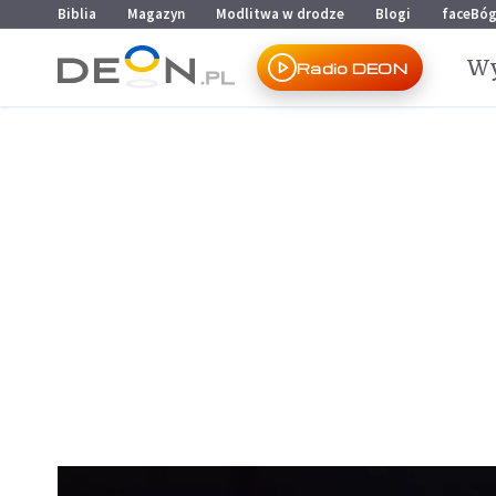
Przejdź do menu głównego
Przejdź do treści
Biblia
Magazyn
Modlitwa w drodze
Blogi
faceBó
Wy
Radio DEON