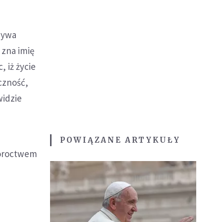
azywa
 zna imię
 iż życie
czność,
widzie
POWIĄZANE ARTYKUŁY
roroctwem