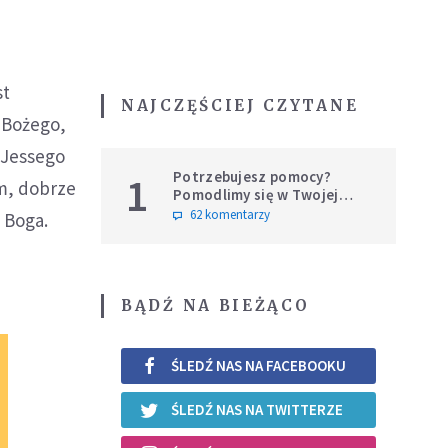
st
NAJCZĘŚCIEJ CZYTANE
a Bożego,
 Jessego
Potrzebujesz pomocy?
1
em, dobrze
Pomodlimy się w Twojej
intencji
62 komentarzy
 Boga.
BĄDŹ NA BIEŻĄCO
ŚLEDŹ NAS NA FACEBOOKU
ŚLEDŹ NAS NA TWITTERZE