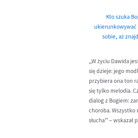
Kto szuka Bo
ukierunkowywać n
sobie, aż znaj
„W życiu Dawida jes
się dzieje: jego mod
przybiera ona ton r
się tylko melodia. 
dialog z Bogiem: zar
choroba. Wszystko 
słucha” – wskazał p