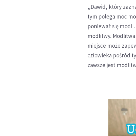
„Dawid, który zazna
tym polega moc modl
ponieważ się modli.
modlitwy. Modlitwa 
miejsce może zapew
człowieka pośród ty
zawsze jest modlitw