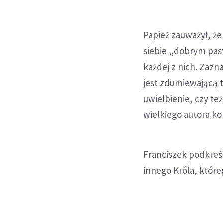
Papież zauważył, że
siebie „dobrym past
każdej z nich. Zazn
jest zdumiewającą 
uwielbienie, czy te
wielkiego autora k
Franciszek podkreś
innego Króla, któreg