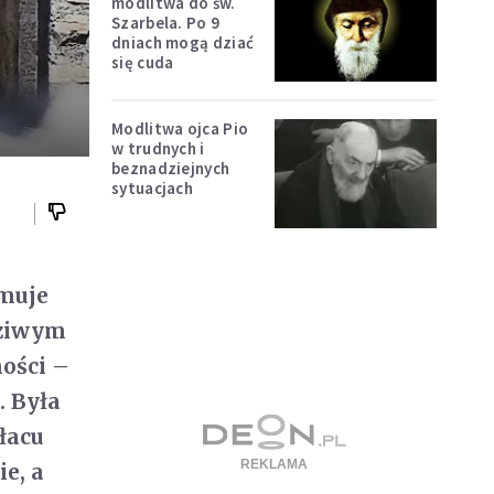
modlitwa do św.
Szarbela. Po 9
dniach mogą dziać
się cuda
Modlitwa ojca Pio
w trudnych i
beznadziejnych
sytuacjach
jmuje
dziwym
ności –
. Była
łacu
e, a