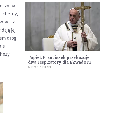
zeczy na
lachetny,
owraca z
dają jej
zem drogi
ale
chezy.
Papież Franciszek przekazuje
dwa respiratory dla Ekwadoru
SERWIS PAPIESKI