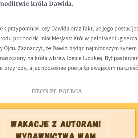
 modlitwie króla Dawida.
ek przypomniał losy Dawida oraz fakt, że jego postać je
 rodu pochodzić miał Mesjasz: Król w pełni według serc
y Ojcu. Zaznaczył, że Dawid będąc najmłodszym synem
maszczony na króla wbrew logice ludzkiej. Był pasterz
ie przyrody, a jednocześnie poetą śpiewającym na cześć
DEON.PL POLECA