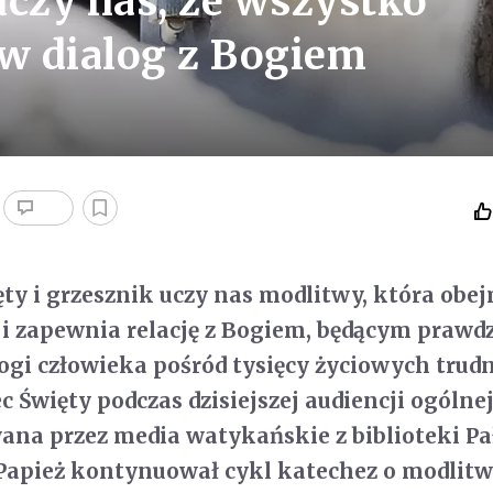
uczy nas, że wszystko
w dialog z Bogiem
ęty i grzesznik uczy nas modlitwy, która obe
e i zapewnia relację z Bogiem, będącym praw
gi człowieka pośród tysięcy życiowych trud
c Święty podczas dzisiejszej audiencji ogólnej
na przez media watykańskie z biblioteki Pa
Papież kontynuował cykl katechez o modlitwi