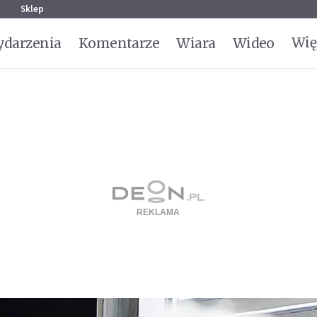
g
Sklep
Wię
darzenia
Komentarze
Wiara
Wideo