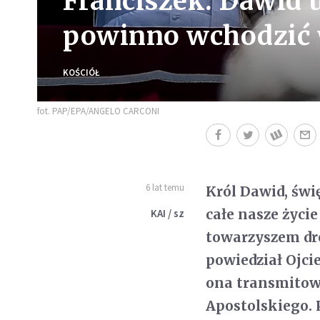
Franciszek: Dawid 
powinno wchodzić 
KOŚCIÓŁ
fot. PAP/EPA/ANGELO CARCONI
6 lat temu
Król Dawid, świ
całe nasze życi
KAI / sz
towarzyszem dro
powiedział Ojcie
ona transmitowa
Apostolskiego. 