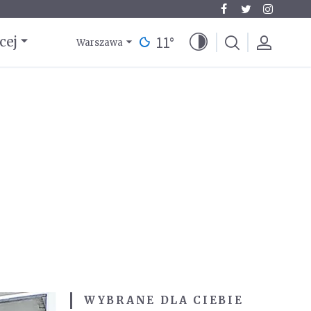
11
°
cej
Warszawa
WYBRANE DLA CIEBIE