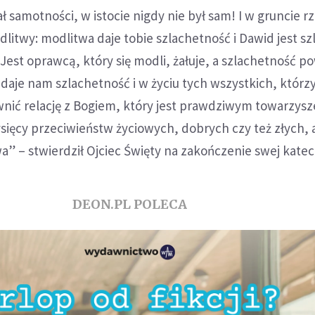
ł samotności, w istocie nigdy nie był sam! I w gruncie r
itwy: modlitwa daje tobie szlachetność i Dawid jest sz
 Jest oprawcą, który się modli, żałuje, a szlachetność p
daje nam szlachetność i w życiu tych wszystkich, którzy 
nić relację z Bogiem, który jest prawdziwym towarzys
sięcy przeciwieństw życiowych, dobrych czy też złych, 
a” – stwierdził Ojciec Święty na zakończenie swej kate
DEON.PL POLECA