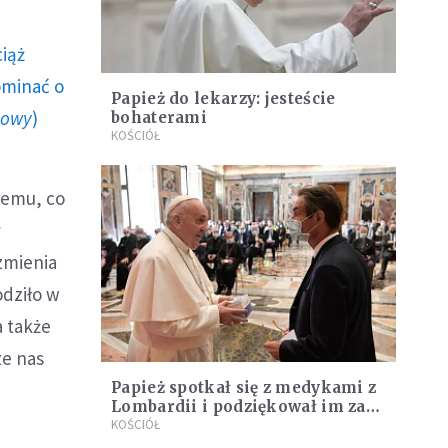
ciąż
ominać o
Papież do lekarzy: jesteście
howy
)
bohaterami
KOŚCIÓŁ
iemu, co
y
 zmienia
odziło w
a także
ze nas
Papież spotkał się z medykami z
Lombardii i podziękował im za
poświęcenie
KOŚCIÓŁ