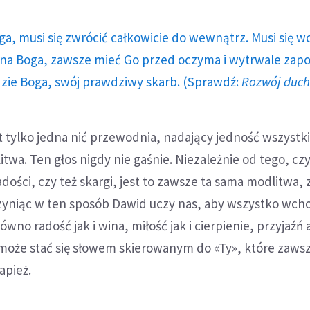
ga, musi się zwrócić całkowicie do wewnątrz. Musi się w
a Boga, zawsze mieć Go przed oczyma i wytrwale zap
dzie Boga, swój prawdziwy skarb. (Sprawdź:
Rozwój duc
t tylko jedna nić przewodnia, nadający jedność wszystk
litwa. Ten głos nigdy nie gaśnie. Niezależnie od tego, cz
adości, czy też skargi, jest to zawsze ta sama modlitwa,
Czyniąc w ten sposób Dawid uczy nas, aby wszystko wch
ówno radość jak i wina, miłość jak i cierpienie, przyjaźń 
może stać się słowem skierowanym do «Ty», które zaws
apież.