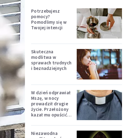
Potrzebujesz
pomocy?
Pomodlimy się w
Twojej intencji
Skuteczna
modlitwa w
sprawach trudnych
i beznadziejnych
W dzień odprawiał
Mszę, w nocy
prowadził drugie
życie. Przełożony
kazał mu opuścić
zakon
Niezawodna