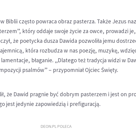
 w Biblii często powraca obraz pasterza. Także Jezus n
erzem”, który oddaje swoje życie za owce, prowadzi je,
aczył, że poetycka dusza Dawida pozwoliła jemu dostrzec,
tajemnicą, która rozbudza w nas poezję, muzykę, wdzię
ż lamentacje, błaganie. „Dlatego też tradycja widzi w Da
ompozycji psalmów” – przypomniał Ojciec Święty.
lił, że Dawid pragnie być dobrym pasterzem i jest on p
o jest jedynie zapowiedzią i prefiguracją.
DEON.PL POLECA