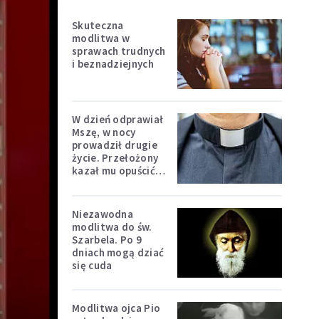
Skuteczna
modlitwa w
sprawach trudnych
i beznadziejnych
W dzień odprawiał
Mszę, w nocy
prowadził drugie
życie. Przełożony
kazał mu opuścić
zakon
Niezawodna
modlitwa do św.
Szarbela. Po 9
dniach mogą dziać
się cuda
Modlitwa ojca Pio