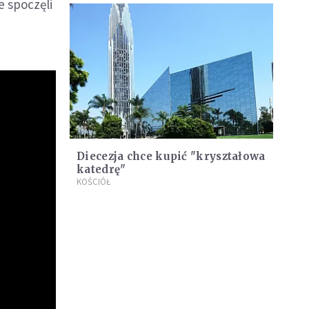
e spoczęli
Diecezja chce kupić "kryształowa
katedrę"
KOŚCIÓŁ