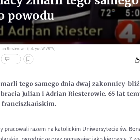
niacy zmarli tego samego
go powodu
 ian Riesterowie (fot. youWIVBTV)
zmarli tego samego dnia dwaj zakonnicy-bliź
bracia Julian i Adrian Riesterowie. 65 lat tem
 franciszkańskim.
cy pracowali razem na katolickim Uniwersytecie św. Bo
olarskie, ogrodnicze oraz pomagając jako kierowcy. Z w