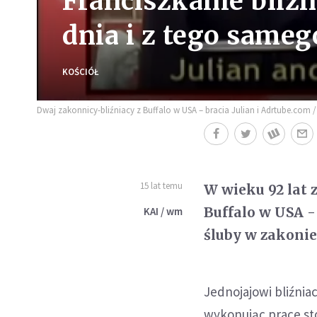
Franciszkanie bliź
dnia i z tego same
KOŚCIÓŁ
Dwaj zakonnicy-bliźniacy z Buffalo w USA – bracia Julian i Adrtube.com /
15 lat temu
W wieku 92 lat 
Buffalo w USA - 
KAI / wm
śluby w zakonie
Jednojajowi bliźnia
wykonując prace st