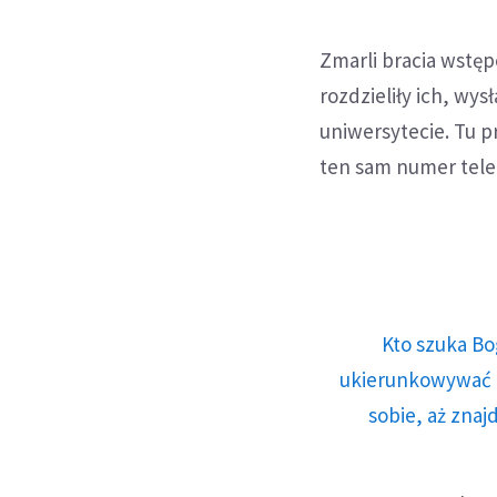
Zmarli bracia wstę
rozdzieliły ich, wy
uniwersytecie. Tu pr
ten sam numer tel
Kto szuka Bo
ukierunkowywać n
sobie, aż znaj