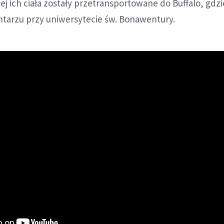
 ich ciała zostały przetransportowane do Buffalo, gdzi
ntarzu przy uniwersytecie św. Bonawentury.