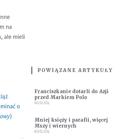
onne
em na
, ale mieli
POWIĄZANE ARTYKUŁY
Franciszkanie dotarli do Azji
ciąż
przed Markiem Polo
KOŚCIÓŁ
ominać o
howy
)
Mniej księży i parafii, więcej
Mszy i wiernych
KOŚCIÓŁ