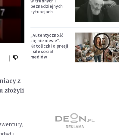
w trudnych i
beznadziejnych
sytuacjach
„Autentyczność
się nie niesie”.
Katoliczki o presji
i sile social
mediów
niacy z
u złożyli
nawentury,
yglądu