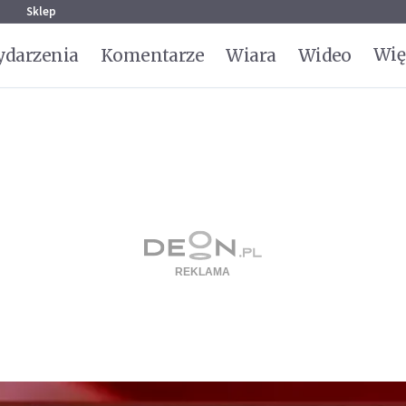
g
Sklep
Wię
darzenia
Komentarze
Wiara
Wideo