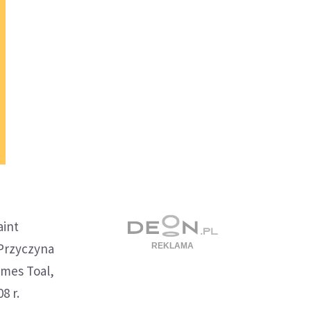
aint
 Przyczyna
ames Toal,
8 r.