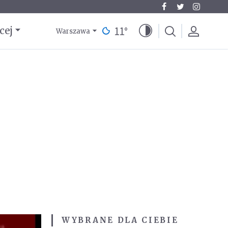
11
°
cej
Warszawa
WYBRANE DLA CIEBIE