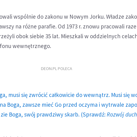
powali wspólnie do zakonu w Nowym Jorku. Władze zak
sławszy na różne parafie. Od 1973 r. znowu pracowali raz
zeżyli obok siebie 35 lat. Mieszkali w oddzielnych celach
efonu wewnętrznego.
DEON.PL POLECA
ga, musi się zwrócić całkowicie do wewnątrz. Musi się w
a Boga, zawsze mieć Go przed oczyma i wytrwale zap
dzie Boga, swój prawdziwy skarb. (Sprawdź:
Rozwój duc