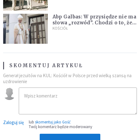
Kościoła
Abp Galbas: W przysiędze nie ma
słowa „rozwód”. Chodzi o to, że
„cię nie opuszczę”
KOŚCIÓŁ
SKOMENTUJ ARTYKUŁ
Generał jezuitów na KUL: Kościół w Polsce przed wielką szansą na
uzdrowienie
Zaloguj się
lub
skomentuj jako Gość
Twój komentarz będzie moderowany