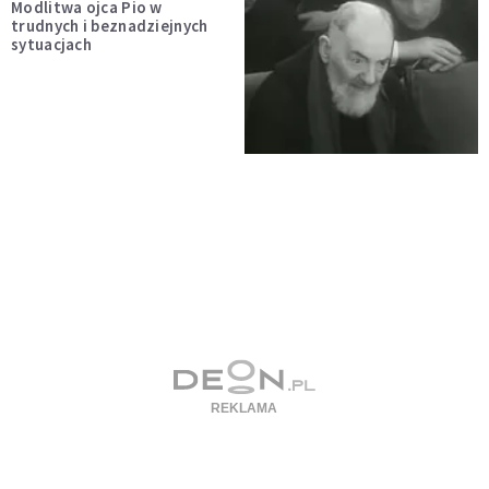
Modlitwa ojca Pio w
trudnych i beznadziejnych
sytuacjach