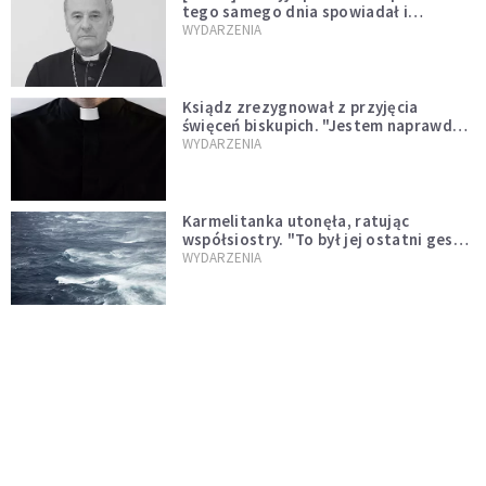
tego samego dnia spowiadał i
sprawował Mszę świętą
WYDARZENIA
Ksiądz zrezygnował z przyjęcia
święceń biskupich. "Jestem naprawdę
niegodny"
WYDARZENIA
Karmelitanka utonęła, ratując
współsiostry. "To był jej ostatni gest
miłości"
WYDARZENIA
Śpiewający ksiądz podbija internet.
"Chcę go na swoim ślubie"
WYDARZENIA
[PILNE] Zmiany w archidiecezji
warszawskiej. Abp Adrian Galbas
wręczył dekrety nowym proboszczom
KOŚCIÓŁ