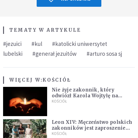
TEMATY W ARTYKULE
#jezuici
#kul
#katolicki uniwersytet
lubelski
#generał jezuitów
#arturo sosa sj
WIĘCEJ W:
KOŚCIÓŁ
Nie żyje zakonnik, który
odwiózł Karola Wojtyłę na
konklawe. Jan Paweł II nazywał
KOŚCIÓŁ
go "winowajcą"
Leon XIV: Męczeństwo polskich
zakonników jest zaproszeniem
do jedności i misji całego
KOŚCIÓŁ