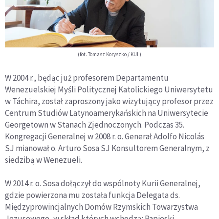
(fot. Tomasz Koryszko / KUL)
W 2004 r., będąc już profesorem Departamentu
Wenezuelskiej Myśli Politycznej Katolickiego Uniwersytetu
w Táchira, został zaproszony jako wizytujący profesor przez
Centrum Studiów Latynoamerykańskich na Uniwersytecie
Georgetown w Stanach Zjednoczonych. Podczas 35.
Kongregacji Generalnej w 2008 r. o. Generał Adolfo Nicolás
SJ mianował o. Arturo Sosa SJ Konsultorem Generalnym, z
siedzibą w Wenezueli.
W 2014 r. o. Sosa dołączył do wspólnoty Kurii Generalnej,
gdzie powierzona mu została funkcja Delegata ds.
Międzyprowincjalnych Domów Rzymskich Towarzystwa
Jezusowego, w skład których wchodzą: Papieski