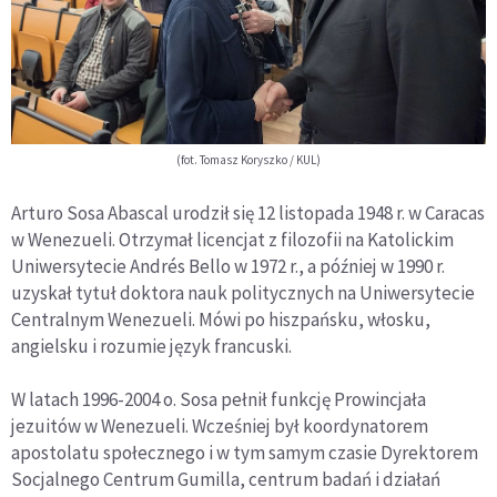
(fot. Tomasz Koryszko / KUL)
Arturo Sosa Abascal urodził się 12 listopada 1948 r. w Caracas
w Wenezueli. Otrzymał licencjat z filozofii na Katolickim
Uniwersytecie Andrés Bello w 1972 r., a później w 1990 r.
uzyskał tytuł doktora nauk politycznych na Uniwersytecie
Centralnym Wenezueli. Mówi po hiszpańsku, włosku,
angielsku i rozumie język francuski.
W latach 1996-2004 o. Sosa pełnił funkcję Prowincjała
jezuitów w Wenezueli. Wcześniej był koordynatorem
apostolatu społecznego i w tym samym czasie Dyrektorem
Socjalnego Centrum Gumilla, centrum badań i działań