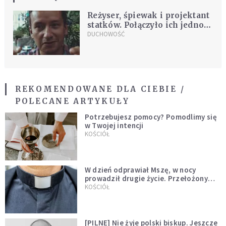
Reżyser, śpiewak i projektant
statków. Połączyło ich jedno
marzenie [WIDEO]
DUCHOWOŚĆ
REKOMENDOWANE DLA CIEBIE /
POLECANE ARTYKUŁY
Potrzebujesz pomocy? Pomodlimy się
w Twojej intencji
KOŚCIÓŁ
W dzień odprawiał Mszę, w nocy
prowadził drugie życie. Przełożony
kazał mu opuścić zakon
KOŚCIÓŁ
[PILNE] Nie żyje polski biskup. Jeszcze