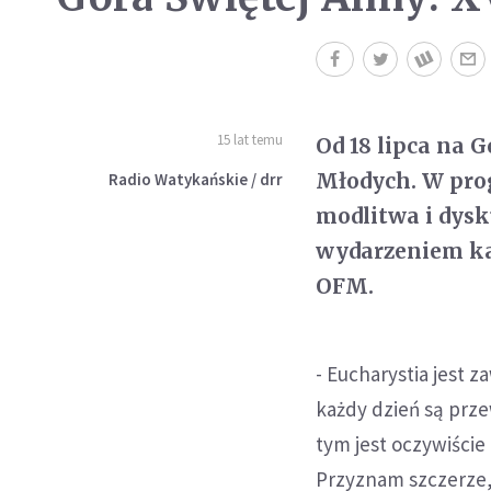
15 lat temu
Od 18 lipca na 
Młodych. W prog
Radio Watykańskie / drr
modlitwa i dys
wydarzeniem każ
OFM.
- Eucharystia jest 
każdy dzień są prze
tym jest oczywiście 
Przyznam szczerze,