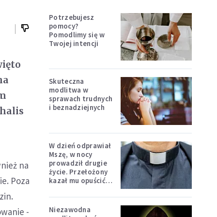
Potrzebujesz
pomocy?
Pomodlimy się w
Twojej intencji
więto
na
Skuteczna
modlitwa w
ym
sprawach trudnych
i beznadziejnych
halis
W dzień odprawiał
Mszę, w nocy
prowadził drugie
wnież na
życie. Przełożony
ie. Poza
kazał mu opuścić
zakon
zin.
Niezawodna
owanie -