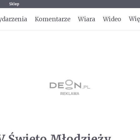
g
Sklep
Wię
darzenia
Komentarze
Wiara
Wideo
V Święto Młodzieży