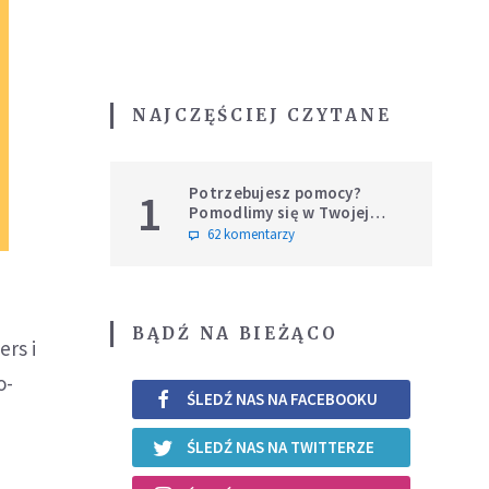
NAJCZĘŚCIEJ CZYTANE
Potrzebujesz pomocy?
1
Pomodlimy się w Twojej
intencji
62 komentarzy
BĄDŹ NA BIEŻĄCO
ers i
o-
ŚLEDŹ NAS NA FACEBOOKU
ŚLEDŹ NAS NA TWITTERZE