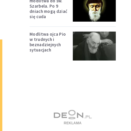
modlitwa do św.
Szarbela. Po 9
dniach mogą dziać
się cuda
Modlitwa ojca Pio
w trudnych i
beznadziejnych
sytuacjach