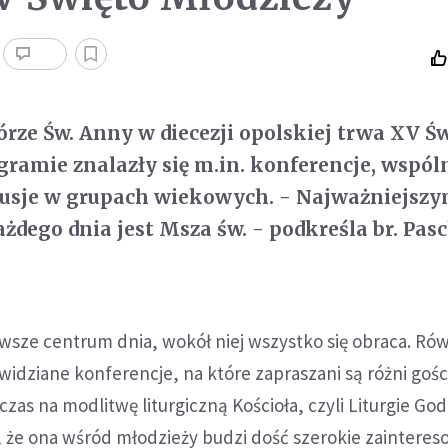
Górze Św. Anny w diecezji opolskiej trwa XV Ś
ramie znalazły się m.in. konferencje, wspól
kusje w grupach wiekowych. - Najważniejsz
dego dnia jest Msza św. - podkreśla br. Pasc
zawsze centrum dnia, wokół niej wszystko się obraca. Ró
widziane konferencje, na które zapraszani są różni gośc
czas na modlitwę liturgiczną Kościoła, czyli Liturgie God
 że ona wśród młodzieży budzi dość szerokie zainteres