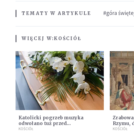
#góra święte
TEMATY W ARTYKULE
WIĘCEJ W:
KOŚCIÓŁ
Katolicki pogrzeb muzyka
Zrabowa
odwołano tuż przed
Rzymu, 
uroczystością. Powodem była
KOŚCIÓŁ
Wyjątkow
KOŚCIÓŁ