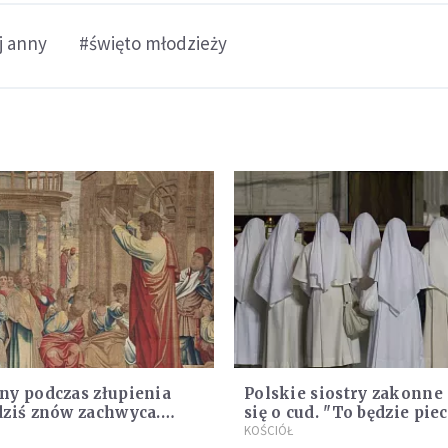
j anny
#święto młodzieży
ny podczas złupienia
Polskie siostry zakonne
dziś znów zachwyca.
się o cud. "To będzie pie
y arras w Castel
Boga dla naszej wiary"
KOŚCIÓŁ