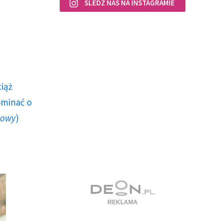
ŚLEDŹ NAS NA INSTAGRAMIE
ciąż
ominać o
howy
)