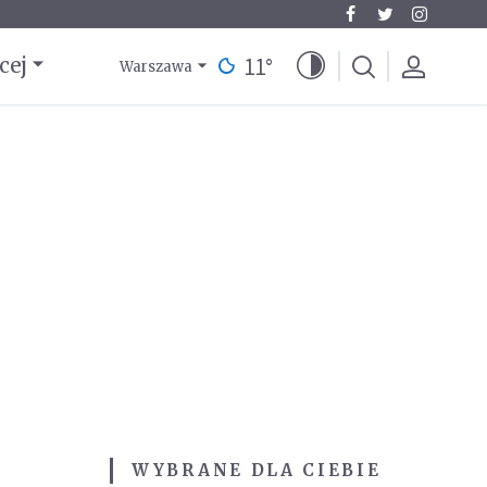
11
°
cej
Warszawa
WYBRANE DLA CIEBIE