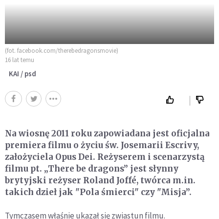
(fot. facebook.com/therebedragonsmovie)
16 lat temu
KAI / psd
Na wiosnę 2011 roku zapowiadana jest oficjalna
premiera filmu o życiu św. Josemarii Escrivy,
założyciela Opus Dei. Reżyserem i scenarzystą
filmu pt. „There be dragons” jest słynny
brytyjski reżyser Roland Joffé, twórca m.in.
takich dzieł jak "Pola śmierci" czy "Misja”.
Tymczasem właśnie ukazał się zwiastun filmu.