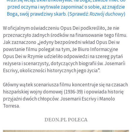
przed oczyma i wytrwale zapominać o sobie, aż znajdzie
Boga, swój prawdziwy skarb. (Sprawdź:
Rozwój duchowy
)
W oficjalnym oświadczeniu Opus Dei podkreśliło, że nie
przeznaczyło żadnych środków na finansowanie tego filmu.
Jak zaznaczono „jedyny bezpośredni wkład Opus Dei w
powstanie filmu polegał na tym, że Biuro Informacyjne
Opus Dei w Rzymie udzieliło odpowiedzi na szereg pytań
reżysera i scenarzysty, dotyczących biografii św. Josemaríi
Escrivy, okoliczności historycznych jego życia”.
Główny wątek scenariusza filmu koncentruje się na czasach
hiszpańskiej wojny domowej (1936-39) i opowiada historię
przyjaźni dwóch chłopców: Josemarii Escrivy i Manolo
Torresa.
DEON.PL POLECA