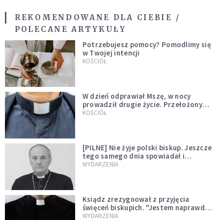
REKOMENDOWANE DLA CIEBIE /
POLECANE ARTYKUŁY
Potrzebujesz pomocy? Pomodlimy się
w Twojej intencji
KOŚCIÓŁ
W dzień odprawiał Mszę, w nocy
prowadził drugie życie. Przełożony
kazał mu opuścić zakon
KOŚCIÓŁ
[PILNE] Nie żyje polski biskup. Jeszcze
tego samego dnia spowiadał i
sprawował Mszę świętą
WYDARZENIA
Ksiądz zrezygnował z przyjęcia
święceń biskupich. "Jestem naprawdę
niegodny"
WYDARZENIA