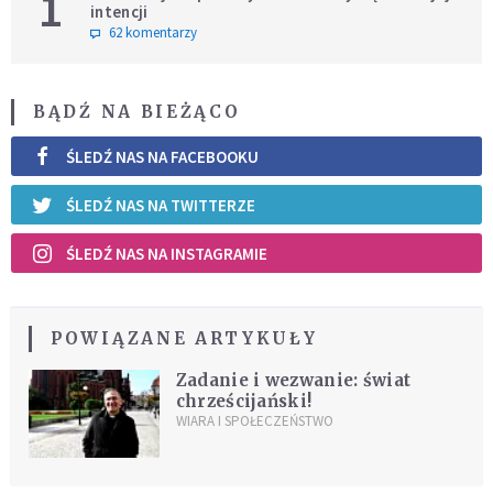
1
intencji
62 komentarzy
BĄDŹ NA BIEŻĄCO
ŚLEDŹ NAS NA FACEBOOKU
ŚLEDŹ NAS NA TWITTERZE
ŚLEDŹ NAS NA INSTAGRAMIE
POWIĄZANE ARTYKUŁY
Zadanie i wezwanie: świat
chrześcijański!
WIARA I SPOŁECZEŃSTWO