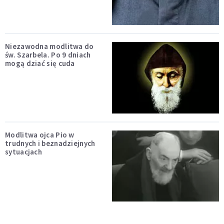
Niezawodna modlitwa do
św. Szarbela. Po 9 dniach
mogą dziać się cuda
Modlitwa ojca Pio w
trudnych i beznadziejnych
sytuacjach