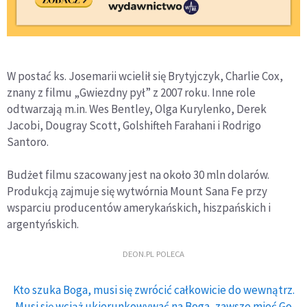
W postać ks. Josemarii wcielił się Brytyjczyk, Charlie Cox,
znany z filmu „Gwiezdny pył” z 2007 roku. Inne role
odtwarzają m.in. Wes Bentley, Olga Kurylenko, Derek
Jacobi, Dougray Scott, Golshifteh Farahani i Rodrigo
Santoro.
Budżet filmu szacowany jest na około 30 mln dolarów.
Produkcją zajmuje się wytwórnia Mount Sana Fe przy
wsparciu producentów amerykańskich, hiszpańskich i
argentyńskich.
DEON.PL POLECA
Kto szuka Boga, musi się zwrócić całkowicie do wewnątrz.
Musi się wciąż ukierunkowywać na Boga, zawsze mieć Go