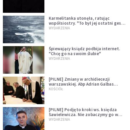
Karmelitanka utonęła, ratując
współsiostry. "To był jej ostatni gest
miłości"
WYDARZENIA
Śpiewający ksiądz podbija internet.
"Chcę go na swoim ślubie"
WYDARZENIA
[PILNE] Zmiany w archidiecezji
warszawskiej. Abp Adrian Galbas
wręczył dekrety nowym proboszczom
KOŚCIÓŁ
[PILNE] Podjęto kroki ws. księdza
Sawielewicza. Nie zobaczymy go w
mediach
WYDARZENIA