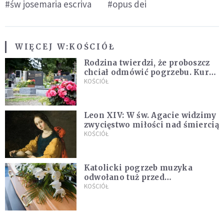
#św josemaria escriva
#opus dei
WIĘCEJ W:
KOŚCIÓŁ
Rodzina twierdzi, że proboszcz
chciał odmówić pogrzebu. Kuria
zapowiada wyjaśnienia
KOŚCIÓŁ
Leon XIV: W św. Agacie widzimy
zwycięstwo miłości nad śmiercią
KOŚCIÓŁ
Katolicki pogrzeb muzyka
odwołano tuż przed
uroczystością. Powodem była
KOŚCIÓŁ
przynależność do masonerii