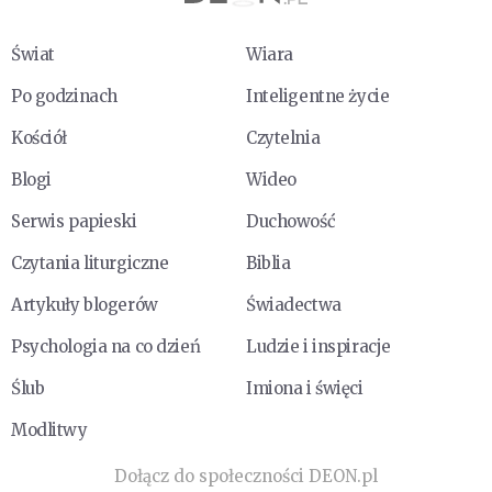
Świat
Wiara
Po godzinach
Inteligentne życie
Kościół
Czytelnia
Blogi
Wideo
Serwis papieski
Duchowość
Czytania liturgiczne
Biblia
Artykuły blogerów
Świadectwa
Psychologia na co dzień
Ludzie i inspiracje
Ślub
Imiona i święci
Modlitwy
Dołącz do społeczności DEON.pl