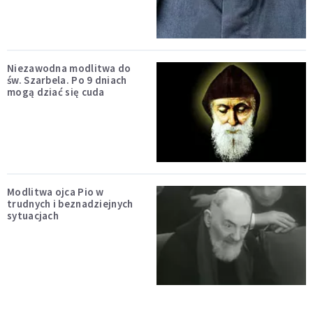
Niezawodna modlitwa do
św. Szarbela. Po 9 dniach
mogą dziać się cuda
Modlitwa ojca Pio w
trudnych i beznadziejnych
sytuacjach