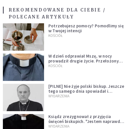
REKOMENDOWANE DLA CIEBIE /
POLECANE ARTYKUŁY
Potrzebujesz pomocy? Pomodlimy się
w Twojej intencji
KOŚCIÓŁ
W dzień odprawiał Mszę, w nocy
prowadził drugie życie. Przełożony
kazał mu opuścić zakon
KOŚCIÓŁ
[PILNE] Nie żyje polski biskup. Jeszcze
tego samego dnia spowiadał i
sprawował Mszę świętą
WYDARZENIA
Ksiądz zrezygnował z przyjęcia
święceń biskupich. "Jestem naprawdę
niegodny"
WYDARZENIA