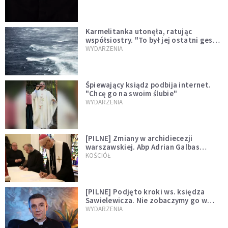
Karmelitanka utonęła, ratując
współsiostry. "To był jej ostatni gest
miłości"
WYDARZENIA
Śpiewający ksiądz podbija internet.
"Chcę go na swoim ślubie"
WYDARZENIA
[PILNE] Zmiany w archidiecezji
warszawskiej. Abp Adrian Galbas
wręczył dekrety nowym proboszczom
KOŚCIÓŁ
[PILNE] Podjęto kroki ws. księdza
Sawielewicza. Nie zobaczymy go w
mediach
WYDARZENIA