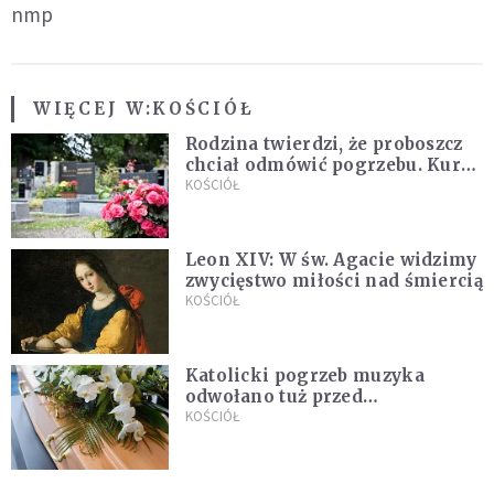
nmp
WIĘCEJ W:
KOŚCIÓŁ
Rodzina twierdzi, że proboszcz
chciał odmówić pogrzebu. Kuria
zapowiada wyjaśnienia
KOŚCIÓŁ
Leon XIV: W św. Agacie widzimy
zwycięstwo miłości nad śmiercią
KOŚCIÓŁ
Katolicki pogrzeb muzyka
odwołano tuż przed
uroczystością. Powodem była
KOŚCIÓŁ
przynależność do masonerii