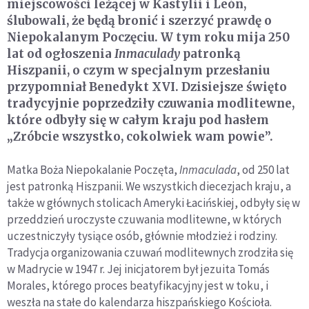
miejscowości leżącej w Kastylii i León,
ślubowali, że będą bronić i szerzyć prawdę o
Niepokalanym Poczęciu. W tym roku mija 250
lat od ogłoszenia
Inmaculady
patronką
Hiszpanii, o czym w specjalnym przesłaniu
przypomniał Benedykt XVI. Dzisiejsze święto
tradycyjnie poprzedziły czuwania modlitewne,
które odbyły się w całym kraju pod hasłem
„Zróbcie wszystko, cokolwiek wam powie”.
Matka Boża Niepokalanie Poczęta,
Inmaculada
, od 250 lat
jest patronką Hiszpanii. We wszystkich diecezjach kraju, a
także w głównych stolicach Ameryki Łacińskiej, odbyły się w
przeddzień uroczyste czuwania modlitewne, w których
uczestniczyły tysiące osób, głównie młodzież i rodziny.
Tradycja organizowania czuwań modlitewnych zrodziła się
w Madrycie w 1947 r. Jej inicjatorem był jezuita Tomás
Morales, którego proces beatyfikacyjny jest w toku, i
weszła na stałe do kalendarza hiszpańskiego Kościoła.