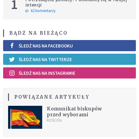
1
intencji
62 komentarzy
BĄDŹ NA BIEŻĄCO
ŚLEDŹ NAS NA FACEBOOKU
ŚLEDŹ NAS NA TWITTERZE
ŚLEDŹ NAS NA INSTAGRAMIE
POWIĄZANE ARTYKUŁY
Komunikat biskupów
przed wyborami
KOŚCIÓŁ