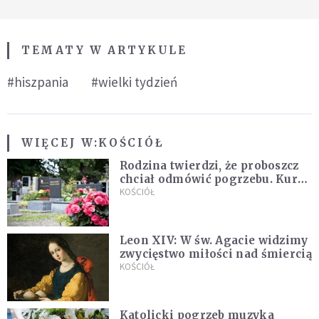
TEMATY W ARTYKULE
#hiszpania
#wielki tydzień
WIĘCEJ W:
KOŚCIÓŁ
Rodzina twierdzi, że proboszcz
chciał odmówić pogrzebu. Kuria
zapowiada wyjaśnienia
KOŚCIÓŁ
Leon XIV: W św. Agacie widzimy
zwycięstwo miłości nad śmiercią
KOŚCIÓŁ
Katolicki pogrzeb muzyka