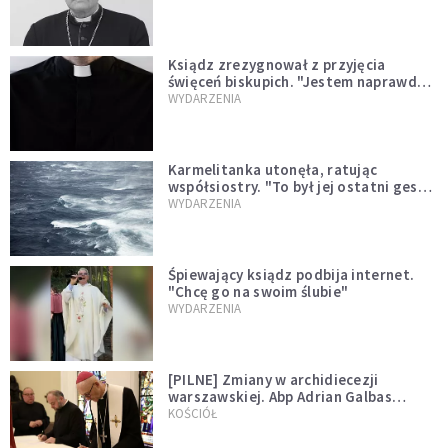
Ksiądz zrezygnował z przyjęcia
święceń biskupich. "Jestem naprawdę
niegodny"
WYDARZENIA
Karmelitanka utonęła, ratując
współsiostry. "To był jej ostatni gest
miłości"
WYDARZENIA
Śpiewający ksiądz podbija internet.
"Chcę go na swoim ślubie"
WYDARZENIA
[PILNE] Zmiany w archidiecezji
warszawskiej. Abp Adrian Galbas
wręczył dekrety nowym proboszczom
KOŚCIÓŁ