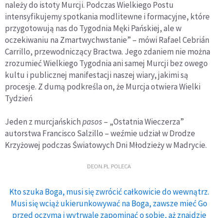
należy do istoty Murcji. Podczas Wielkiego Postu
intensyfikujemy spotkania modlitewne i formacyjne, które
przygotowują nas do Tygodnia Męki Pańskiej, ale w
oczekiwaniu na Zmartwychwstanie” – mówi Rafael Cebrián
Carrillo, przewodniczący Bractwa. Jego zdaniem nie można
zrozumieć Wielkiego Tygodnia ani samej Murcji bez owego
kultu i publicznej manifestacji naszej wiary, jakimi są
procesje. Z dumą podkreśla on, że Murcja otwiera Wielki
Tydzień
Jeden z murcjańskich
pasos
– „Ostatnia Wieczerza”
autorstwa Francisco Salzillo – weźmie udział w Drodze
Krzyżowej podczas Światowych Dni Młodzieży w Madrycie.
DEON.PL POLECA
Kto szuka Boga, musi się zwrócić całkowicie do wewnątrz.
Musi się wciąż ukierunkowywać na Boga, zawsze mieć Go
przed oczyma i wytrwale zapominać o sobie, aż znajdzie