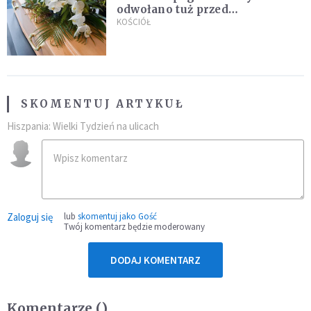
odwołano tuż przed
uroczystością. Powodem była
KOŚCIÓŁ
przynależność do masonerii
SKOMENTUJ ARTYKUŁ
Hiszpania: Wielki Tydzień na ulicach
Zaloguj się
lub
skomentuj jako Gość
Twój komentarz będzie moderowany
DODAJ KOMENTARZ
Komentarze (
)