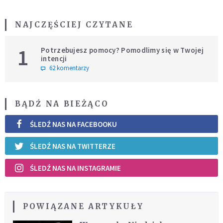
NAJCZĘŚCIEJ CZYTANE
1
Potrzebujesz pomocy? Pomodlimy się w Twojej
intencji
62 komentarzy
BĄDŹ NA BIEŻĄCO
ŚLEDŹ NAS NA FACEBOOKU
ŚLEDŹ NAS NA TWITTERZE
ŚLEDŹ NAS NA INSTAGRAMIE
POWIĄZANE ARTYKUŁY