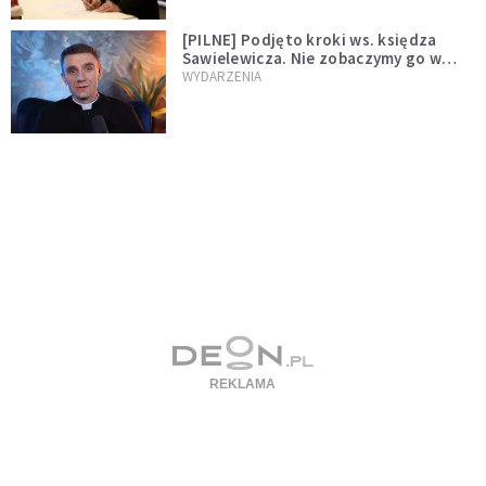
[PILNE] Podjęto kroki ws. księdza
Sawielewicza. Nie zobaczymy go w
mediach
WYDARZENIA