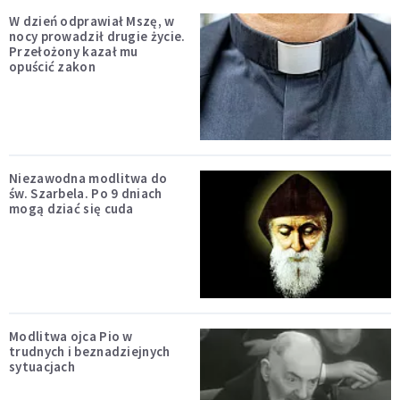
W dzień odprawiał Mszę, w
nocy prowadził drugie życie.
Przełożony kazał mu
opuścić zakon
Niezawodna modlitwa do
św. Szarbela. Po 9 dniach
mogą dziać się cuda
Modlitwa ojca Pio w
trudnych i beznadziejnych
sytuacjach