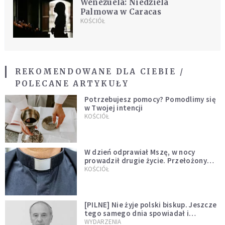
Wenezuela: Niedziela
Palmowa w Caracas
KOŚCIÓŁ
REKOMENDOWANE DLA CIEBIE /
POLECANE ARTYKUŁY
Potrzebujesz pomocy? Pomodlimy się
w Twojej intencji
KOŚCIÓŁ
W dzień odprawiał Mszę, w nocy
prowadził drugie życie. Przełożony
kazał mu opuścić zakon
KOŚCIÓŁ
[PILNE] Nie żyje polski biskup. Jeszcze
tego samego dnia spowiadał i
sprawował Mszę świętą
WYDARZENIA