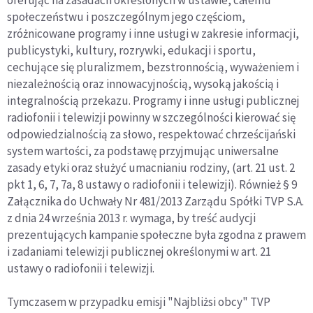
społeczeństwu i poszczególnym jego częściom,
zróżnicowane programy i inne usługi w zakresie informacji,
publicystyki, kultury, rozrywki, edukacji i sportu,
cechujące się pluralizmem, bezstronnością, wyważeniem i
niezależnością oraz innowacyjnością, wysoką jakością i
integralnością przekazu. Programy i inne usługi publicznej
radiofonii i telewizji powinny w szczególności kierować się
odpowiedzialnością za słowo, respektować chrześcijański
system wartości, za podstawę przyjmując uniwersalne
zasady etyki oraz służyć umacnianiu rodziny, (art. 21 ust. 2
pkt 1, 6, 7, 7a, 8 ustawy o radiofonii i telewizji). Również § 9
Załącznika do Uchwały Nr 481/2013 Zarządu Spółki TVP S.A.
z dnia 24 września 2013 r. wymaga, by treść audycji
prezentujących kampanie społeczne była zgodna z prawem
i zadaniami telewizji publicznej określonymi w art. 21
ustawy o radiofonii i telewizji.
Tymczasem w przypadku emisji "Najbliżsi obcy" TVP