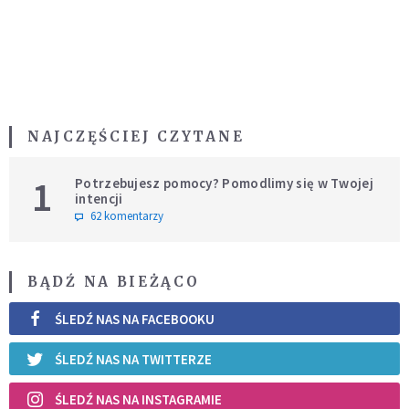
NAJCZĘŚCIEJ CZYTANE
1
Potrzebujesz pomocy? Pomodlimy się w Twojej
intencji
62 komentarzy
BĄDŹ NA BIEŻĄCO
ŚLEDŹ NAS NA FACEBOOKU
ŚLEDŹ NAS NA TWITTERZE
ŚLEDŹ NAS NA INSTAGRAMIE