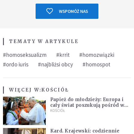
WSPOMÓŻ NAS
TEMATY W ARTYKULE
#homoseksualizm
#krrit
#homozwiązki
#ordo iuris
#najbliżsi obcy
#homospot
WIĘCEJ W:
KOŚCIÓŁ
Papież do młodzieży: Europa i
cały świat poszukują pośród was
nowych świętych
KOŚCIÓŁ
Kard. Krajewski: codziennie