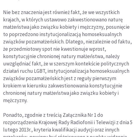
Nie bez znaczenia jest również fakt, że we wszystkich
krajach, w których ustawowo zakwestionowano naturę
małżeństwa jako związku kobiety i mężczyzny, posunięcie
to poprzedzono instytucjonalizacją homoseksualnych
związków pozamałżeńskich. Dlatego, niezależnie od faktu,
że przedmiotowy spot nie kwestionuje wprost,
konstytucyjnie chronionej natury małżeństwa, należy
uwzględniać fakt, że w szerszym kontekście politycznych
działań ruchu LGBT, instytucjonalizacja homoseksualnych
związków pozamałżeńskich jest z reguły pierwszym
krokiem w kierunku zakwestionowania konstytucyjnie
chronionej natury małżeństwa jako związku kobiety i
mężczyzny.
Ponadto, zgodnie z treścią Załącznika Nr 1 do
rozporządzenia Krajowej Rady Radiofonii i Telewizji z dnia 5
lutego 2013r., kryteria kwalifikacji audycji oraz innych
przekazów, powinny być różnicowane z punktu widzenia