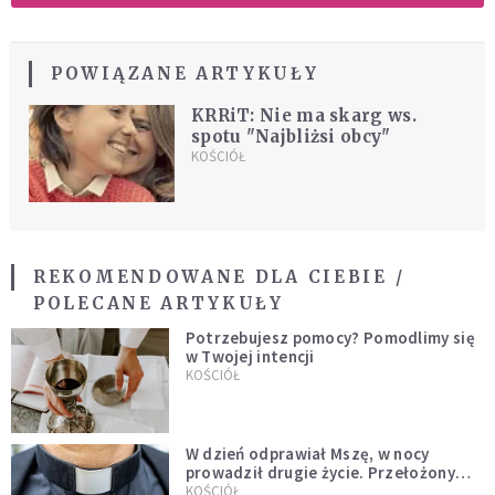
POWIĄZANE ARTYKUŁY
KRRiT: Nie ma skarg ws.
spotu "Najbliżsi obcy"
KOŚCIÓŁ
REKOMENDOWANE DLA CIEBIE /
POLECANE ARTYKUŁY
Potrzebujesz pomocy? Pomodlimy się
w Twojej intencji
KOŚCIÓŁ
W dzień odprawiał Mszę, w nocy
prowadził drugie życie. Przełożony
kazał mu opuścić zakon
KOŚCIÓŁ