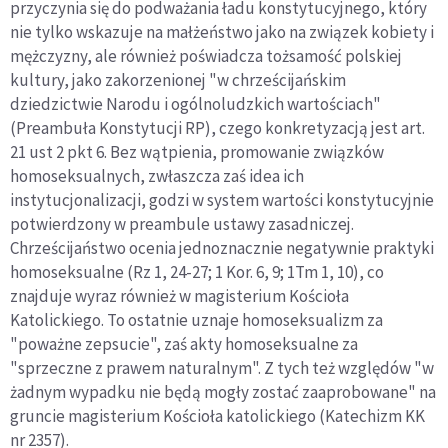
przyczynia się do podważania ładu konstytucyjnego, który
nie tylko wskazuje na małżeństwo jako na związek kobiety i
mężczyzny, ale również poświadcza tożsamość polskiej
kultury, jako zakorzenionej "w chrześcijańskim
dziedzictwie Narodu i ogólnoludzkich wartościach"
(Preambuła Konstytucji RP), czego konkretyzacją jest art.
21 ust 2 pkt 6. Bez wątpienia, promowanie związków
homoseksualnych, zwłaszcza zaś idea ich
instytucjonalizacji, godzi w system wartości konstytucyjnie
potwierdzony w preambule ustawy zasadniczej.
Chrześcijaństwo ocenia jednoznacznie negatywnie praktyki
homoseksualne (Rz 1, 24-27; 1 Kor. 6, 9; 1Tm 1, 10), co
znajduje wyraz również w magisterium Kościoła
Katolickiego. To ostatnie uznaje homoseksualizm za
"poważne zepsucie", zaś akty homoseksualne za
"sprzeczne z prawem naturalnym". Z tych też względów "w
żadnym wypadku nie będą mogły zostać zaaprobowane" na
gruncie magisterium Kościoła katolickiego (Katechizm KK
nr 2357).