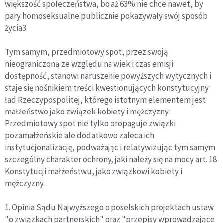
większość społeczeństwa, bo aż 63% nie chce nawet, by
pary homoseksualne publicznie pokazywały swój sposób
życia3.
Tym samym, przedmiotowy spot, przez swoją
nieograniczoną ze względu na wiek i czas emisji
dostępność, stanowi naruszenie powyższych wytycznych i
staje się nośnikiem treści kwestionujących konstytucyjny
ład Rzeczypospolitej, którego istotnym elementem jest
małżeństwo jako związek kobiety i mężczyzny.
Przedmiotowy spot nie tylko propaguje związki
pozamałżeńskie ale dodatkowo zaleca ich
instytucjonalizację, podważając i relatywizując tym samym
szczególny charakter ochrony, jaki należy się na mocy art. 18
Konstytucji małżeństwu, jako związkowi kobiety i
mężczyzny.
1. Opinia Sądu Najwyższego o poselskich projektach ustaw
"o związkach partnerskich" oraz "przepisy wprowadzające