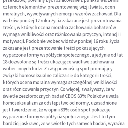
czterech elementów: prezentowanej wizji świata, ocen
moralnych, wywoływanych emocji i wzorów zachowań. Dla
widzów poniżej 12 roku życia zakazane jest prezentowania
treści, w których ocena moralna zachowania bohaterów
wymaga wnikliwości oraz różnicowania przyczyn, intencji i
motywacji. Podobnie wobec widzów poniżej 16 roku życia
zakazane jest prezentowanie treści pokazujących
wypaczone formy współżycia społecznego, a jedynie od lat
18 dozwolone są treści ukazujące wadliwe zachowania
wobec innych ludzi. Z całą pewnością spot promujący
związki homoseksualne zalicza się do kategorii treści,
których ocena moralna wymaga szczególnej wnikliwości
oraz różnicowania przyczyn. Co więcej, zważywszy, że w
świetle zeszłorocznych badań CBOS 83% Polaków uważa
homoseksualizm za odstępstwo od normy, uzasadnione
jest twierdzenie, że w opinii 83% osób spot pokazuje
wypaczone formy współżycia społecznego. Jest to tym
bardziej jaskrawe, że w świetle tych samych badań, wyraźna