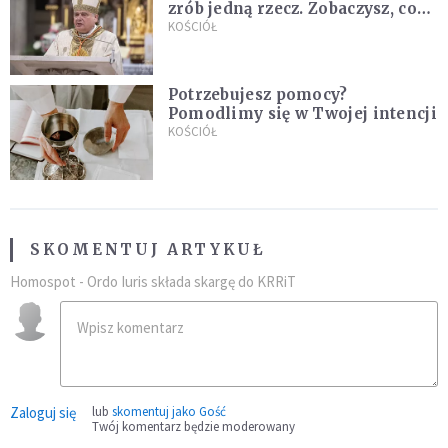
zrób jedną rzecz. Zobaczysz, co
stanie się z twoim życiem
KOŚCIÓŁ
Potrzebujesz pomocy?
Pomodlimy się w Twojej intencji
KOŚCIÓŁ
SKOMENTUJ ARTYKUŁ
Homospot - Ordo Iuris składa skargę do KRRiT
Zaloguj się
lub
skomentuj jako Gość
Twój komentarz będzie moderowany