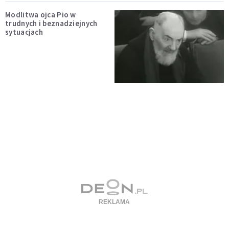
Modlitwa ojca Pio w
trudnych i beznadziejnych
sytuacjach