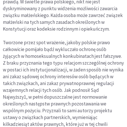
prawdą. W świetle prawa polskiego, nikt nie jest
dyskryminowany z punktu widzenia możliwości zawarcia
związku małżeńskiego. Każda osoba może zawrzeć związek
małżeński na tych samych zasadach określonych w
Konstytucji oraz kodeksie rodzinnym i opiekuńczym.
Tworzone przez spot wrażenie, jakoby polskie prawo
całkowicie pomijało bądź wykluczało ochronę osób
żyjących w homoseksualnych konkubinatach jest fałszywe.
Z braku przyznania tego typu relacjom szczególnej ochrony
w postaci ich instytucjonalizacji, w żaden sposób nie wynika
ani zakaz sądowej ochrony interesów osób będących w
takich związkach, ani zakaz prywatnoprawnej regulacji
wzajemnych relacji tych osób. Jak podnosił Sąd
Najwyższy1, w pełni dopuszczalne jest normowanie
określonych następstw prawnych pozostawania we
wspólnym pożyciu. Przyznali to sami autorzy projektu
ustawy o związkach partnerskich, wymieniając
kilkadziesiąt aktów prawnych, które już w tej chwili