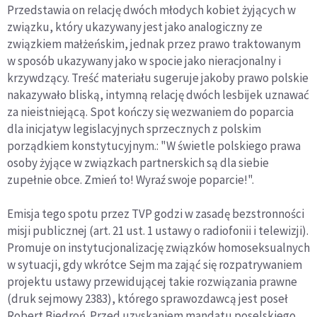
Przedstawia on relację dwóch młodych kobiet żyjących w
związku, który ukazywany jest jako analogiczny ze
związkiem małżeńskim, jednak przez prawo traktowanym
w sposób ukazywany jako w spocie jako nieracjonalny i
krzywdzący. Treść materiału sugeruje jakoby prawo polskie
nakazywało bliską, intymną relację dwóch lesbijek uznawać
za nieistniejącą. Spot kończy się wezwaniem do poparcia
dla inicjatyw legislacyjnych sprzecznych z polskim
porządkiem konstytucyjnym.: "W świetle polskiego prawa
osoby żyjące w związkach partnerskich są dla siebie
zupełnie obce. Zmień to! Wyraź swoje poparcie!".
Emisja tego spotu przez TVP godzi w zasadę bezstronności
misji publicznej (art. 21 ust. 1 ustawy o radiofonii i telewizji).
Promuje on instytucjonalizację związków homoseksualnych
w sytuacji, gdy wkrótce Sejm ma zająć się rozpatrywaniem
projektu ustawy przewidującej takie rozwiązania prawne
(druk sejmowy 2383), którego sprawozdawcą jest poseł
Robert Biedroń. Przed uzyskaniem mandatu poselskiego