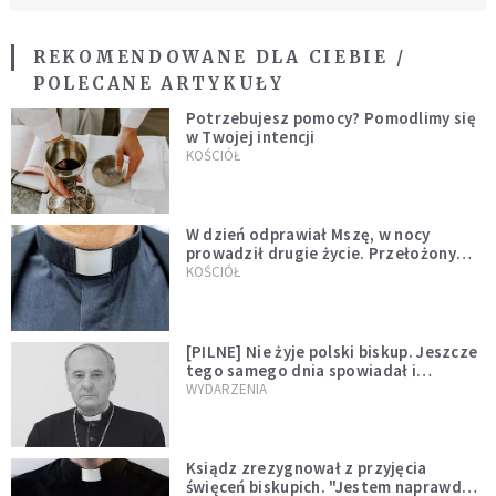
REKOMENDOWANE DLA CIEBIE /
POLECANE ARTYKUŁY
Potrzebujesz pomocy? Pomodlimy się
w Twojej intencji
KOŚCIÓŁ
W dzień odprawiał Mszę, w nocy
prowadził drugie życie. Przełożony
kazał mu opuścić zakon
KOŚCIÓŁ
[PILNE] Nie żyje polski biskup. Jeszcze
tego samego dnia spowiadał i
sprawował Mszę świętą
WYDARZENIA
Ksiądz zrezygnował z przyjęcia
święceń biskupich. "Jestem naprawdę