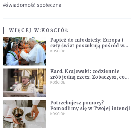
#świadomość społeczna
WIĘCEJ W:
KOŚCIÓŁ
Papież do młodzieży: Europa i
cały świat poszukują pośród was
nowych świętych
KOŚCIÓŁ
Kard. Krajewski: codziennie
zrób jedną rzecz. Zobaczysz, co
stanie się z twoim życiem
KOŚCIÓŁ
Potrzebujesz pomocy?
Pomodlimy się w Twojej intencji
KOŚCIÓŁ