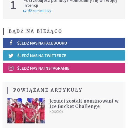
1
Potrzebujesz pomocy? Pomodlimy się w Twojej
intencji
62 komentarzy
BĄDŹ NA BIEŻĄCO
ŚLEDŹ NAS NA FACEBOOKU
ŚLEDŹ NAS NA TWITTERZE
ŚLEDŹ NAS NA INSTAGRAMIE
POWIĄZANE ARTYKUŁY
Jezuici zostali nominowani w
Ice Bucket Challenge
KOŚCIÓŁ