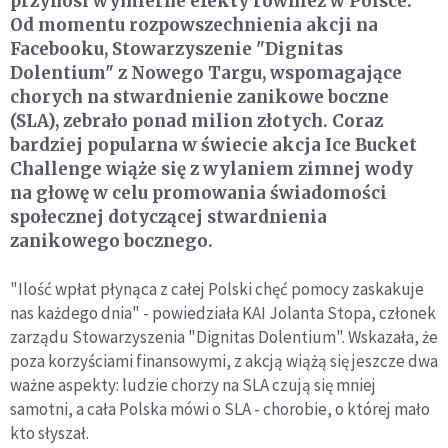
przynosi wymierne efekty również w Polsce.
Od momentu rozpowszechnienia akcji na
Facebooku, Stowarzyszenie "Dignitas
Dolentium" z Nowego Targu, wspomagające
chorych na stwardnienie zanikowe boczne
(SLA), zebrało ponad milion złotych. Coraz
bardziej popularna w świecie akcja Ice Bucket
Challenge wiąże się z wylaniem zimnej wody
na głowę w celu promowania świadomości
społecznej dotyczącej stwardnienia
zanikowego bocznego.
"Ilość wpłat płynąca z całej Polski chęć pomocy zaskakuje
nas każdego dnia" - powiedziała KAI Jolanta Stopa, członek
zarządu Stowarzyszenia "Dignitas Dolentium". Wskazała, że
poza korzyściami finansowymi, z akcją wiążą się jeszcze dwa
ważne aspekty: ludzie chorzy na SLA czują się mniej
samotni, a cała Polska mówi o SLA - chorobie, o której mało
kto słyszał.