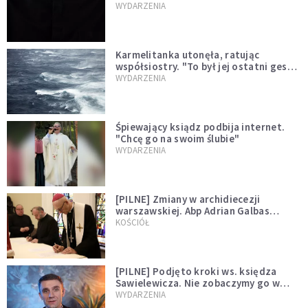
niegodny"
WYDARZENIA
Karmelitanka utonęła, ratując
współsiostry. "To był jej ostatni gest
miłości"
WYDARZENIA
Śpiewający ksiądz podbija internet.
"Chcę go na swoim ślubie"
WYDARZENIA
[PILNE] Zmiany w archidiecezji
warszawskiej. Abp Adrian Galbas
wręczył dekrety nowym proboszczom
KOŚCIÓŁ
[PILNE] Podjęto kroki ws. księdza
Sawielewicza. Nie zobaczymy go w
mediach
WYDARZENIA