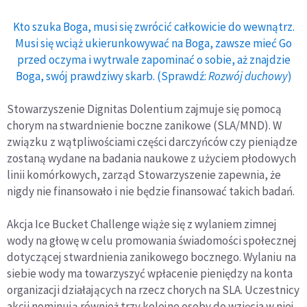
Kto szuka Boga, musi się zwrócić całkowicie do wewnątrz.
Musi się wciąż ukierunkowywać na Boga, zawsze mieć Go
przed oczyma i wytrwale zapominać o sobie, aż znajdzie
Boga, swój prawdziwy skarb. (Sprawdź:
Rozwój duchowy
)
Stowarzyszenie Dignitas Dolentium zajmuje się pomocą
chorym na stwardnienie boczne zanikowe (SLA/MND). W
związku z wątpliwościami części darczyńców czy pieniądze
zostaną wydane na badania naukowe z użyciem płodowych
linii komórkowych, zarząd Stowarzyszenie zapewnia, że
nigdy nie finansowało i nie będzie finansować takich badań.
Akcja Ice Bucket Challenge wiąże się z wylaniem zimnej
wody na głowę w celu promowania świadomości społecznej
dotyczącej stwardnienia zanikowego bocznego. Wylaniu na
siebie wody ma towarzyszyć wpłacenie pieniędzy na konta
organizacji działających na rzecz chorych na SLA. Uczestnicy
akcji nominują również trzy kolejne osoby do wzięcia w niej