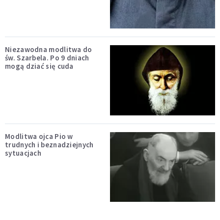
Niezawodna modlitwa do
św. Szarbela. Po 9 dniach
mogą dziać się cuda
Modlitwa ojca Pio w
trudnych i beznadziejnych
sytuacjach