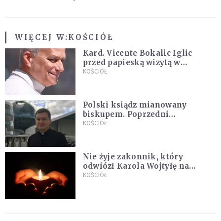
WIĘCEJ W:
KOŚCIÓŁ
Kard. Vicente Bokalic Iglic
przed papieską wizytą w
Argentynie: Nasz pokorny lud
KOŚCIÓŁ
kocha papieża
Polski ksiądz mianowany
biskupem. Poprzedni
ordynariusz zrezygnował
KOŚCIÓŁ
Nie żyje zakonnik, który
odwiózł Karola Wojtyłę na
konklawe. Jan Paweł II nazywał
KOŚCIÓŁ
go "winowajcą"