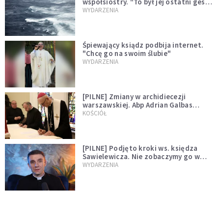
współsiostry. "To był jej ostatni gest
miłości"
WYDARZENIA
Śpiewający ksiądz podbija internet.
"Chcę go na swoim ślubie"
WYDARZENIA
[PILNE] Zmiany w archidiecezji
warszawskiej. Abp Adrian Galbas
wręczył dekrety nowym proboszczom
KOŚCIÓŁ
[PILNE] Podjęto kroki ws. księdza
Sawielewicza. Nie zobaczymy go w
mediach
WYDARZENIA