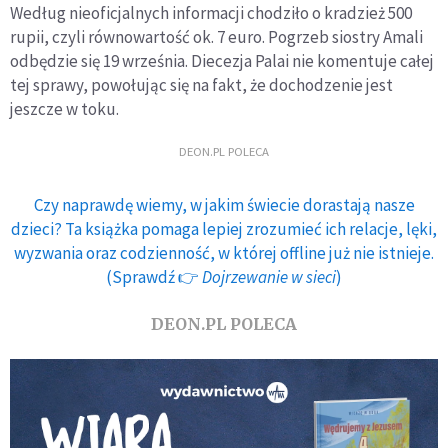
Według nieoficjalnych informacji chodziło o kradzież 500
rupii, czyli równowartość ok. 7 euro. Pogrzeb siostry Amali
odbędzie się 19 września. Diecezja Palai nie komentuje całej
tej sprawy, powołując się na fakt, że dochodzenie jest
jeszcze w toku.
DEON.PL POLECA
Czy naprawdę wiemy, w jakim świecie dorastają nasze
dzieci? Ta książka pomaga lepiej zrozumieć ich relacje, lęki,
wyzwania oraz codzienność, w której offline już nie istnieje.
(Sprawdź 👉
Dojrzewanie w sieci
)
DEON.PL POLECA