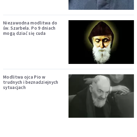
Niezawodna modlitwa do
św. Szarbela. Po 9 dniach
mogą dziać się cuda
Modlitwa ojca Pio w
trudnych i beznadziejnych
sytuacjach