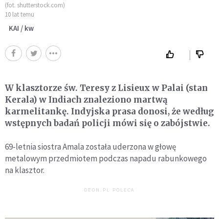
(fot. shutterstock.com)
10 lat temu
KAI / kw
W klasztorze św. Teresy z Lisieux w Palai (stan
Kerala) w Indiach znaleziono martwą
karmelitankę. Indyjska prasa donosi, że według
wstępnych badań policji mówi się o zabójstwie.
69-letnia siostra Amala została uderzona w głowę
metalowym przedmiotem podczas napadu rabunkowego
na klasztor.
DEON.PL POLECA