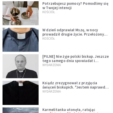
Potrzebujesz pomocy? Pomodlimy się
w Twojej intencji
KOŚCIÓŁ
W dzień odprawiał Mszę, w nocy
prowadził drugie życie. Przełożony
kazał mu opuścić zakon
KOŚCIÓŁ
[PILNE] Nie żyje polski biskup. Jeszcze
tego samego dnia spowiadał i
sprawował Mszę świętą
WYDARZENIA
Ksiądz zrezygnował z przyjęcia
święceń biskupich. "Jestem naprawdę
niegodny"
WYDARZENIA
Karmelitanka utonęła, ratując