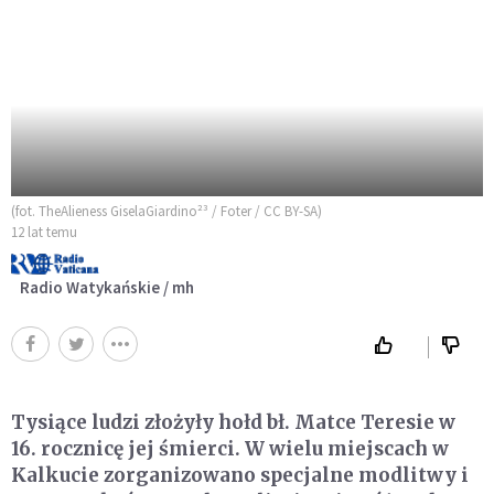
(fot. TheAlieness GiselaGiardino²³ / Foter / CC BY-SA)
12 lat temu
Radio Watykańskie / mh
Tysiące ludzi złożyły hołd bł. Matce Teresie w
16. rocznicę jej śmierci. W wielu miejscach w
Kalkucie zorganizowano specjalne modlitwy i