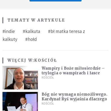
TEMATY W ARTYKULE
#indie
#kalkuta
#bł matka teresa z
kalkuty
#hołd
WIĘCEJ W:
KOŚCIÓŁ
Wampiry i Boże miłosierdzie –
trylogia o wampirach i łasce
KOŚCIÓŁ
Bóg nie wymaga niemożliwego.
Kardynał Ryś wyjaśnia dlaczego
KOŚCIÓŁ