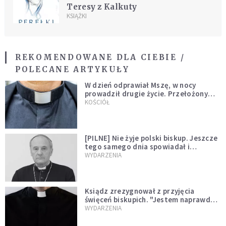
Teresy z Kalkuty
KSIĄŻKI
REKOMENDOWANE DLA CIEBIE /
POLECANE ARTYKUŁY
W dzień odprawiał Mszę, w nocy
prowadził drugie życie. Przełożony
kazał mu opuścić zakon
KOŚCIÓŁ
[PILNE] Nie żyje polski biskup. Jeszcze
tego samego dnia spowiadał i
sprawował Mszę świętą
WYDARZENIA
Ksiądz zrezygnował z przyjęcia
święceń biskupich. "Jestem naprawdę
niegodny"
WYDARZENIA