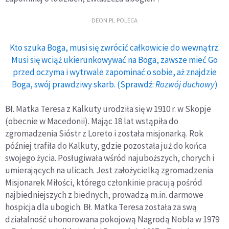
DEON.PL POLECA
Kto szuka Boga, musi się zwrócić całkowicie do wewnątrz.
Musi się wciąż ukierunkowywać na Boga, zawsze mieć Go
przed oczyma i wytrwale zapominać o sobie, aż znajdzie
Boga, swój prawdziwy skarb. (Sprawdź:
Rozwój duchowy
)
Bł. Matka Teresa z Kalkuty urodziła się w 1910 r. w Skopje
(obecnie w Macedonii). Mając 18 lat wstąpiła do
zgromadzenia Sióstr z Loreto i została misjonarką. Rok
później trafiła do Kalkuty, gdzie pozostała już do końca
swojego życia. Posługiwała wśród najuboższych, chorych i
umierających na ulicach. Jest założycielką zgromadzenia
Misjonarek Miłości, którego członkinie pracują pośród
najbiedniejszych z biednych, prowadzą m.in. darmowe
hospicja dla ubogich. Bł. Matka Teresa została za swą
działalność uhonorowana pokojową Nagrodą Nobla w 1979