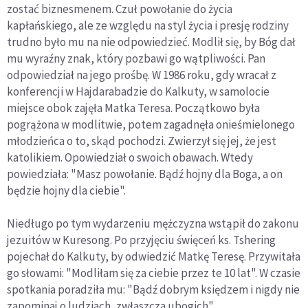
zostać biznesmenem. Czuł powołanie do życia
kapłańskiego, ale ze względu na styl życia i presję rodziny
trudno było mu na nie odpowiedzieć. Modlił się, by Bóg dał
mu wyraźny znak, który pozbawi go wątpliwości. Pan
odpowiedział na jego prośbę. W 1986 roku, gdy wracał z
konferencji w Hajdarabadzie do Kalkuty, w samolocie
miejsce obok zajęła Matka Teresa. Początkowo była
pogrążona w modlitwie, potem zagadnęła onieśmielonego
młodzieńca o to, skąd pochodzi. Zwierzył się jej, że jest
katolikiem. Opowiedział o swoich obawach. Wtedy
powiedziała: "Masz powołanie. Bądź hojny dla Boga, a on
będzie hojny dla ciebie".
Niedługo po tym wydarzeniu mężczyzna wstąpił do zakonu
jezuitów w Kuresong. Po przyjęciu święceń ks. Tshering
pojechał do Kalkuty, by odwiedzić Matkę Teresę. Przywitała
go słowami: "Modliłam się za ciebie przez te 10 lat". W czasie
spotkania poradziła mu: "Bądź dobrym księdzem i nigdy nie
zapominaj o ludziach, zwłaszcza ubogich".