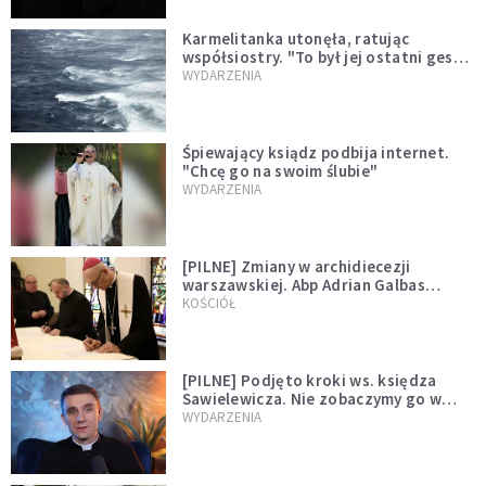
Karmelitanka utonęła, ratując
współsiostry. "To był jej ostatni gest
miłości"
WYDARZENIA
Śpiewający ksiądz podbija internet.
"Chcę go na swoim ślubie"
WYDARZENIA
[PILNE] Zmiany w archidiecezji
warszawskiej. Abp Adrian Galbas
wręczył dekrety nowym proboszczom
KOŚCIÓŁ
[PILNE] Podjęto kroki ws. księdza
Sawielewicza. Nie zobaczymy go w
mediach
WYDARZENIA