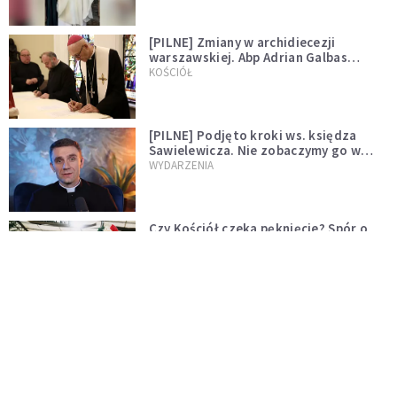
[PILNE] Zmiany w archidiecezji
warszawskiej. Abp Adrian Galbas
wręczył dekrety nowym proboszczom
KOŚCIÓŁ
[PILNE] Podjęto kroki ws. księdza
Sawielewicza. Nie zobaczymy go w
mediach
WYDARZENIA
Czy Kościół czeka pęknięcie? Spór o
Tradycję narasta
KOŚCIÓŁ