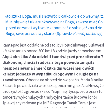
DEON.PL POLECA
Kto szuka Boga, musi się zwrócić całkowicie do wewnątrz.
Musi się wciąż ukierunkowywać na Boga, zawsze mieć Go
przed oczyma i wytrwale zapominać o sobie, aż znajdzie
Boga, swój prawdziwy skarb. (Sprawdź:
Rozwój duchowy
)
Rantepao jest oddalone od stolicy Południowego Sulawesi
- Makassaru o ponad 300 km i 8 godzin jazdy samochodem.
Abp John Liku Ada udzielił tam święceń prezbiteratu 7
diakonom, chociaż radość z tego powodu zmąciła
niespodziewana śmierć kilka dni wcześniej dwóch
księży: jednego w wypadku drogowym i drugiego na
zawał serca.
Obecna na obrzędzie święceń s. Maria Monika
Ekawati powiedziała włoskiej agencji misyjnej AsiaNews, że
uroczystość zgromadziła co "najmniej tysiąc osób oraz stu
tancerzy wykonujących tradycyjne tańce ludowe i chór
śpiewający radosne pieśni". Regencja Tanah Toraja jest