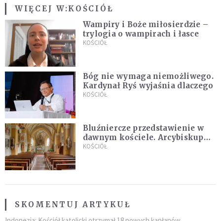
WIĘCEJ W:
KOŚCIÓŁ
Wampiry i Boże miłosierdzie –
trylogia o wampirach i łasce
KOŚCIÓŁ
Bóg nie wymaga niemożliwego.
Kardynał Ryś wyjaśnia dlaczego
KOŚCIÓŁ
Bluźniercze przedstawienie w
dawnym kościele. Arcybiskup
stanowczo reaguje
KOŚCIÓŁ
SKOMENTUJ ARTYKUŁ
Indonezja: Kościół katolicki otrzymał 18 nowych kapłanów