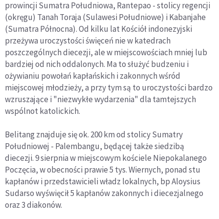
prowincji Sumatra Południowa, Rantepao - stolicy regencji
(okręgu) Tanah Toraja (Sulawesi Południowe) i Kabanjahe
(Sumatra Północna). Od kilku lat Kościół indonezyjski
przeżywa uroczystości święceń nie w katedrach
poszczególnych diecezji, ale w miejscowościach mniej lub
bardziej od nich oddalonych. Ma to służyć budzeniu i
ożywianiu powołań kapłańskich i zakonnych wśród
miejscowej młodzieży, a przy tym są to uroczystości bardzo
wzruszające i "niezwykłe wydarzenia" dla tamtejszych
wspólnot katolickich.
Belitang znajduje się ok. 200 km od stolicy Sumatry
Południowej - Palembangu, będącej także siedzibą
diecezji. 9 sierpnia w miejscowym kościele Niepokalanego
Poczęcia, w obecności prawie 5 tys. Wiernych, ponad stu
kapłanów i przedstawicieli władz lokalnych, bp Aloysius
Sudarso wyświęcił 5 kapłanów zakonnych i diecezjalnego
oraz 3 diakonów.