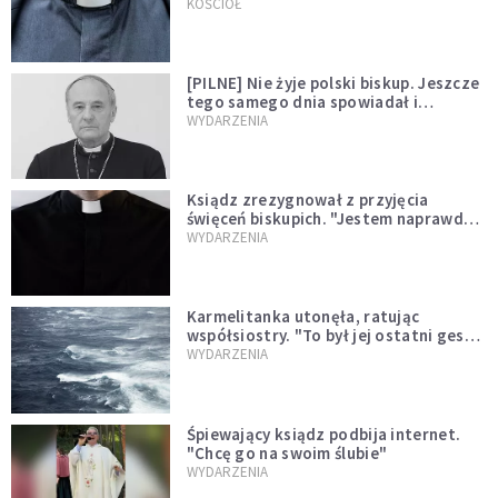
kazał mu opuścić zakon
KOŚCIÓŁ
[PILNE] Nie żyje polski biskup. Jeszcze
tego samego dnia spowiadał i
sprawował Mszę świętą
WYDARZENIA
Ksiądz zrezygnował z przyjęcia
święceń biskupich. "Jestem naprawdę
niegodny"
WYDARZENIA
Karmelitanka utonęła, ratując
współsiostry. "To był jej ostatni gest
miłości"
WYDARZENIA
Śpiewający ksiądz podbija internet.
"Chcę go na swoim ślubie"
WYDARZENIA