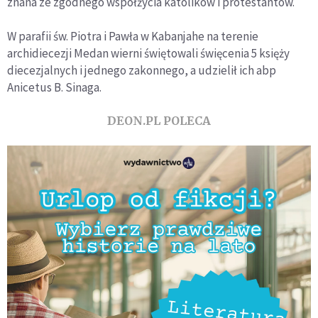
znana ze zgodnego współżycia katolików i protestantów.
W parafii św. Piotra i Pawła w Kabanjahe na terenie
archidiecezji Medan wierni świętowali święcenia 5 księży
diecezjalnych i jednego zakonnego, a udzielił ich abp
Anicetus B. Sinaga.
DEON.PL POLECA