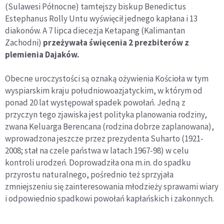
(Sulawesi Północne) tamtejszy biskup Benedictus
Estephanus Rolly Untu wyświęcił jednego kapłana i 13
diakonów. A 7 lipca diecezja Ketapang (Kalimantan
Zachodni)
przeżywała święcenia 2 prezbiterów z
plemienia Dajaków.
Obecne uroczystości są oznaką ożywienia Kościoła w tym
wyspiarskim kraju południowoazjatyckim, w którym od
ponad 20 lat występował spadek powołań. Jedną z
przyczyn tego zjawiska jest polityka planowania rodziny,
zwana Keluarga Berencana (rodzina dobrze zaplanowana),
wprowadzona jeszcze przez prezydenta Suharto (1921-
2008; stał na czele państwa w latach 1967-98) w celu
kontroli urodzeń. Doprowadziła ona m.in. do spadku
przyrostu naturalnego, pośrednio też sprzyjała
zmniejszeniu się zainteresowania młodzieży sprawami wiary
i odpowiednio spadkowi powołań kapłańskich i zakonnych.