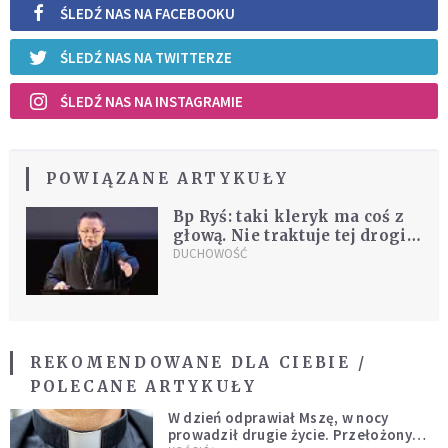
ŚLEDŹ NAS NA FACEBOOKU
ŚLEDŹ NAS NA TWITTERZE
ŚLEDŹ NAS NA INSTAGRAMIE
POWIĄZANE ARTYKUŁY
Bp Ryś: taki kleryk ma coś z
głową. Nie traktuje tej drogi
poważnie
DUCHOWOŚĆ
REKOMENDOWANE DLA CIEBIE /
POLECANE ARTYKUŁY
W dzień odprawiał Mszę, w nocy
prowadził drugie życie. Przełożony