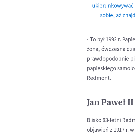
ukierunkowywać n
sobie, aż znaj
- To był 1992 r. Pa
żona, ówczesna dzie
prawdopodobnie pi
papieskiego samolot
Redmont.
Jan Paweł II
Blisko 83-letni Red
objawień z 1917 r. 