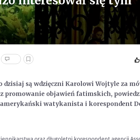
dzo interesował się tym
o dzisiaj są wdzięczni Karolowi Wojtyle za m
az promowanie objawień fatimskich, powiedz
 amerykański watykanista i korespondent D
iennikarstwa oraz długoletni korespondent agencji Ass