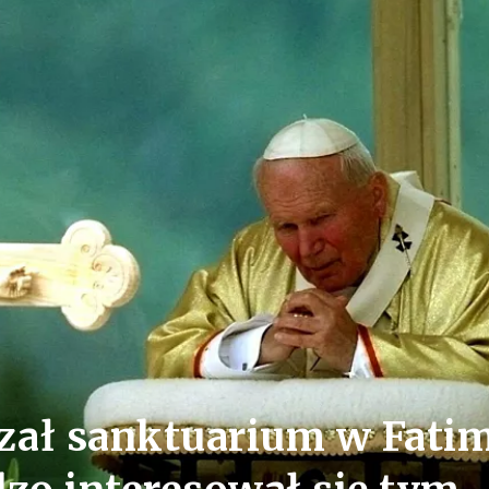
azał sanktuarium w Fati