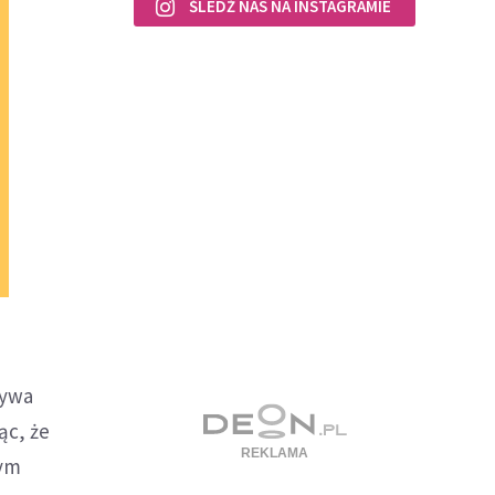
ŚLEDŹ NAS NA INSTAGRAMIE
zywa
ąc, że
wym