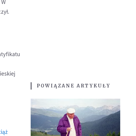
. W
zył.
tyfikatu
eskiej
POWIĄZANE ARTYKUŁY
ciąż