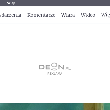
g
Sklep
Wię
darzenia
Komentarze
Wiara
Wideo