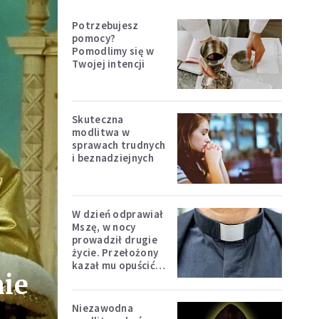
Potrzebujesz
pomocy?
Pomodlimy się w
Twojej intencji
Skuteczna
modlitwa w
sprawach trudnych
i beznadziejnych
W dzień odprawiał
Mszę, w nocy
prowadził drugie
życie. Przełożony
kazał mu opuścić
mie
zakon
Niezawodna