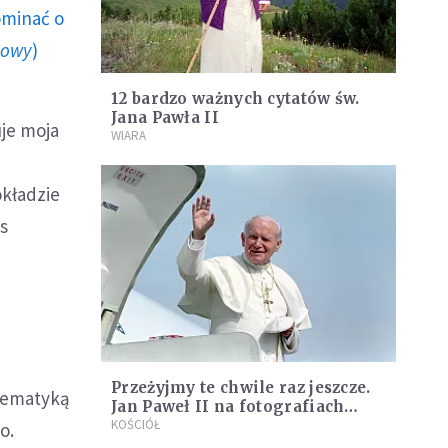
ominać o
howy
)
12 bardzo ważnych cytatów św.
Jana Pawła II
uje moja
WIARA
kładzie
is
Przeżyjmy te chwile raz jeszcze.
 tematyką
Jan Paweł II na fotografiach
sprzed lat [GALERIA]
KOŚCIÓŁ
o.