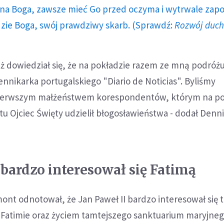
a Boga, zawsze mieć Go przed oczyma i wytrwale zap
dzie Boga, swój prawdziwy skarb. (Sprawdź:
Rozwój duc
pież dowiedział się, że na pokładzie razem ze mną podróż
nnikarka portugalskiego "Diario de Noticias". Byliśmy
erwszym małżeństwem korespondentów, którym na po
u Ojciec Święty udzielił błogosławieństwa - dodał Denn
 bardzo interesował się Fatimą
mont odnotował, że Jan Paweł II bardzo interesował się
w Fatimie oraz życiem tamtejszego sanktuarium maryjneg