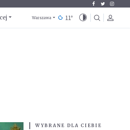
11
°
cej
Warszawa
WYBRANE DLA CIEBIE