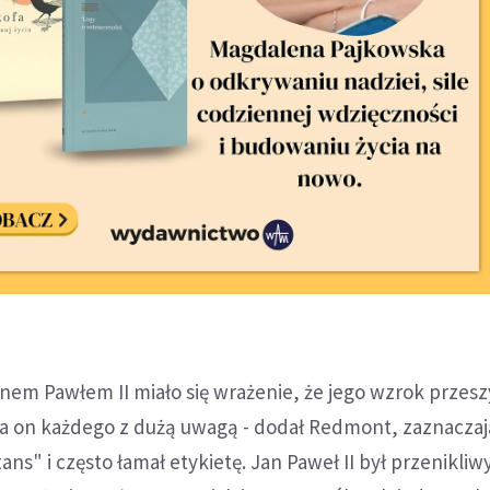
Janem Pawłem II miało się wrażenie, że jego wzrok przes
a on każdego z dużą uwagą - dodał Redmont, zaznaczaj
ans" i często łamał etykietę. Jan Paweł II był przenikli