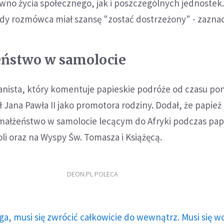
no życia społecznego, jak i poszczególnych jednostek
dy rozmówca miał szansę "zostać dostrzeżony" - zaznac
eństwo w samolocie
nista, który komentuje papieskie podróże od czasu pon
ł Jana Pawła II jako promotora rodziny. Dodał, że papież
 małżeństwo w samolocie lecącym do Afryki podczas papi
li oraz na Wyspy Św. Tomasza i Książęcą.
DEON.PL POLECA
ga, musi się zwrócić całkowicie do wewnątrz. Musi się w