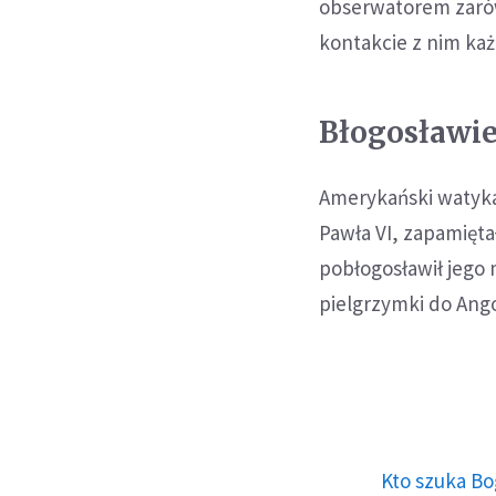
obserwatorem zarów
kontakcie z nim każ
Błogosławi
Amerykański watyka
Pawła VI, zapamięta
pobłogosławił jego
pielgrzymki do Ango
Kto szuka Bo