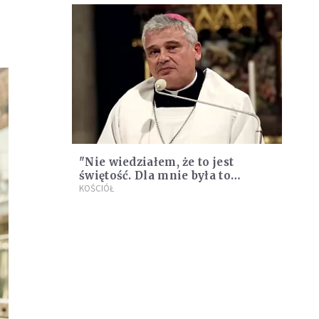
"Nie wiedziałem, że to jest
świętość. Dla mnie była to
normalność". Kard. Krajewski
KOŚCIÓŁ
wspomina Jana Pawła II