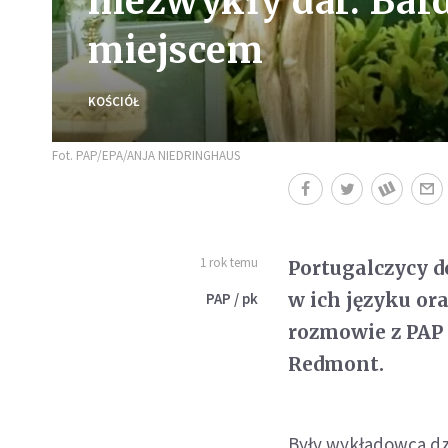
niezwykły dar. Bar
miejscem
KOŚCIÓŁ
Fot. PAP/EPA/ANJA NIEDRINGHAUS
1 rok temu
Portugalczycy d
w ich języku or
PAP / pk
rozmowie z PAP
Redmont.
Były wykładowca dz