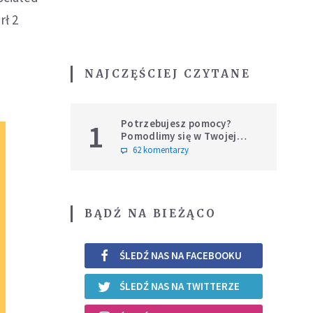
rł 2
NAJCZĘŚCIEJ CZYTANE
Potrzebujesz pomocy?
1
Pomodlimy się w Twojej
intencji
62 komentarzy
BĄDŹ NA BIEŻĄCO
ŚLEDŹ NAS NA FACEBOOKU
ŚLEDŹ NAS NA TWITTERZE