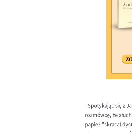
- Spotykając się z 
rozmówcę, że słuch
papież "skracał dyst