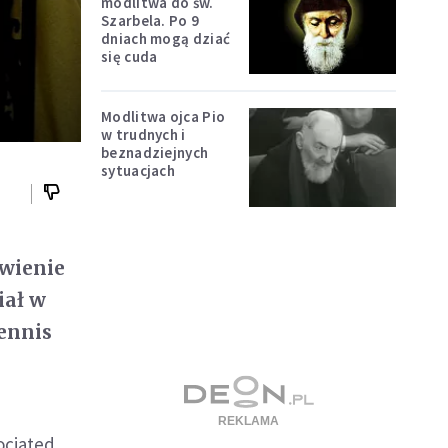
modlitwa do św.
Szarbela. Po 9
dniach mogą dziać
się cuda
Modlitwa ojca Pio
w trudnych i
beznadziejnych
sytuacjach
ówienie
iał w
ennis
ociated