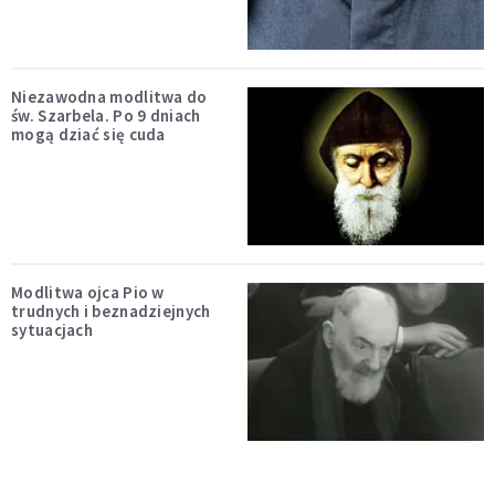
Niezawodna modlitwa do
św. Szarbela. Po 9 dniach
mogą dziać się cuda
Modlitwa ojca Pio w
trudnych i beznadziejnych
sytuacjach