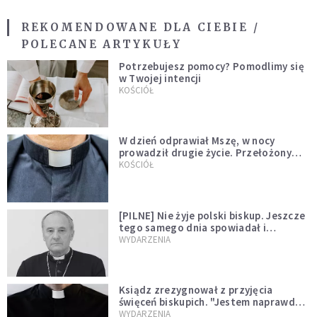
REKOMENDOWANE DLA CIEBIE /
POLECANE ARTYKUŁY
Potrzebujesz pomocy? Pomodlimy się
w Twojej intencji
KOŚCIÓŁ
W dzień odprawiał Mszę, w nocy
prowadził drugie życie. Przełożony
kazał mu opuścić zakon
KOŚCIÓŁ
[PILNE] Nie żyje polski biskup. Jeszcze
tego samego dnia spowiadał i
sprawował Mszę świętą
WYDARZENIA
Ksiądz zrezygnował z przyjęcia
święceń biskupich. "Jestem naprawdę
niegodny"
WYDARZENIA