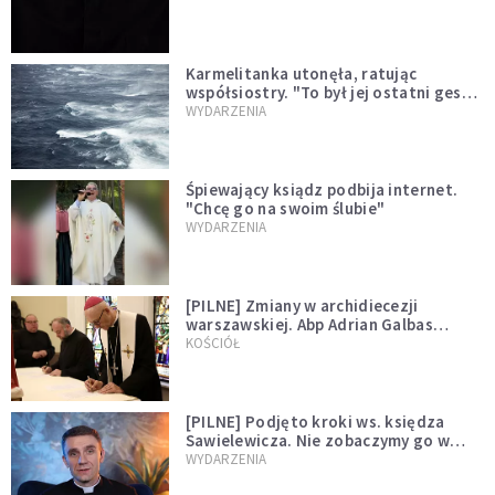
Karmelitanka utonęła, ratując
współsiostry. "To był jej ostatni gest
miłości"
WYDARZENIA
Śpiewający ksiądz podbija internet.
"Chcę go na swoim ślubie"
WYDARZENIA
[PILNE] Zmiany w archidiecezji
warszawskiej. Abp Adrian Galbas
wręczył dekrety nowym proboszczom
KOŚCIÓŁ
[PILNE] Podjęto kroki ws. księdza
Sawielewicza. Nie zobaczymy go w
mediach
WYDARZENIA