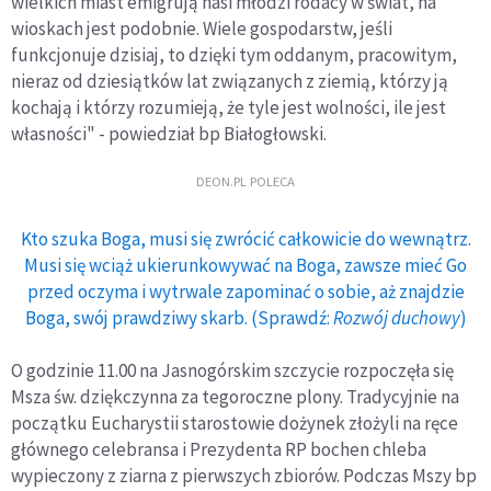
wielkich miast emigrują nasi młodzi rodacy w świat, na
wioskach jest podobnie. Wiele gospodarstw, jeśli
funkcjonuje dzisiaj, to dzięki tym oddanym, pracowitym,
nieraz od dziesiątków lat związanych z ziemią, którzy ją
kochają i którzy rozumieją, że tyle jest wolności, ile jest
własności" - powiedział bp Białogłowski.
DEON.PL POLECA
Kto szuka Boga, musi się zwrócić całkowicie do wewnątrz.
Musi się wciąż ukierunkowywać na Boga, zawsze mieć Go
przed oczyma i wytrwale zapominać o sobie, aż znajdzie
Boga, swój prawdziwy skarb. (Sprawdź:
Rozwój duchowy
)
O godzinie 11.00 na Jasnogórskim szczycie rozpoczęła się
Msza św. dziękczynna za tegoroczne plony. Tradycyjnie na
początku Eucharystii starostowie dożynek złożyli na ręce
głównego celebransa i Prezydenta RP bochen chleba
wypieczony z ziarna z pierwszych zbiorów. Podczas Mszy bp