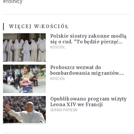
#rolnicy
WIĘCEJ W:
KOŚCIÓŁ
Polskie siostry zakonne modlą
się o cud. "To będzie pieczęć
Pana Boga dla naszej wiary"
KOŚCIÓŁ
Proboszcz wezwał do
bombardowania migrantów.
"Masowy ogień przeciwko
KOŚCIÓŁ
najeźdźcom!"
Opublikowano program wizyty
Leona XIV we Francji
SERWIS PAPIESKI