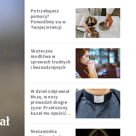
Potrzebujesz
pomocy?
Pomodlimy się w
Twojej intencji
Skuteczna
modlitwa w
sprawach trudnych
i beznadziejnych
W dzień odprawiał
Mszę, w nocy
prowadził drugie
życie. Przełożony
kazał mu opuścić
ał
zakon
Niezawodna