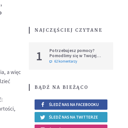
,
o
NAJCZĘŚCIEJ CZYTANE
Potrzebujesz pomocy?
1
Pomodlimy się w Twojej
intencji
62 komentarzy
ia, a więc
dzieć
BĄDŹ NA BIEŻĄCO
ć:
ŚLEDŹ NAS NA FACEBOOKU
rtości,
ŚLEDŹ NAS NA TWITTERZE