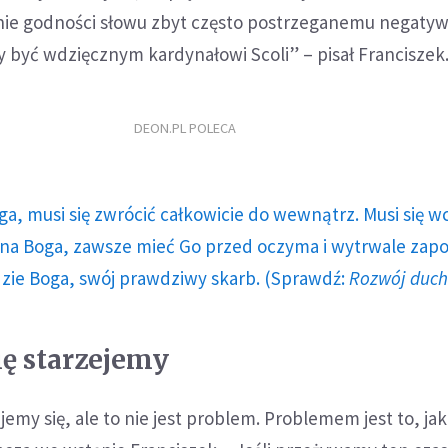
ie godności słowu zbyt często postrzeganemu negatyw
ży być wdzięcznym kardynałowi Scoli” – pisał Franciszek
DEON.PL POLECA
ga, musi się zwrócić całkowicie do wewnątrz. Musi się w
a Boga, zawsze mieć Go przed oczyma i wytrwale zap
dzie Boga, swój prawdziwy skarb. (Sprawdź:
Rozwój duc
ię starzejemy
emy się, ale to nie jest problem. Problemem jest to, jak