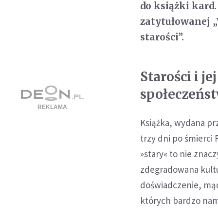
do książki kard
zatytułowanej „
starości”.
Starości i j
społeczeńs
Książka, wydana prze
trzy dni po śmierci 
»stary« to nie znac
zdegradowana kultu
doświadczenie, mąd
których bardzo nam