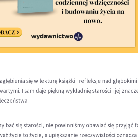
głębienia się w lekturę książki i refleksje nad głębokim
awartymi. I sam daje piękną wykładnię starości i jej znacz
łeczeństwa.
y bać się starości, nie powinniśmy obawiać się przyjąć f
eważ życie to życie, a upiększanie rzeczywistości oznacz