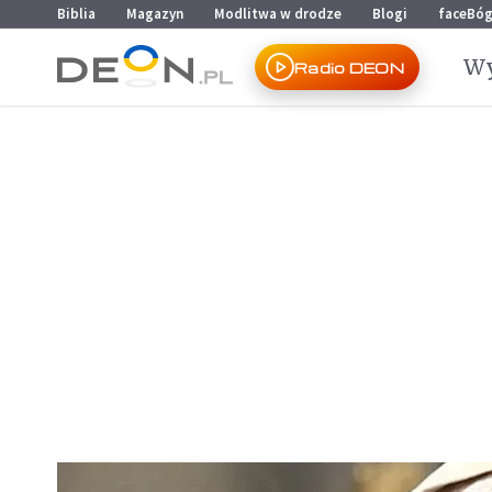
Przejdź do menu głównego
Przejdź do treści
Biblia
Magazyn
Modlitwa w drodze
Blogi
faceBó
Wy
Radio DEON