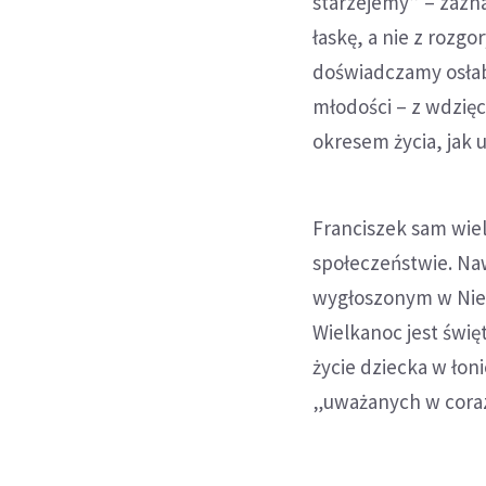
starzejemy” – zazna
łaskę, a nie z rozgo
doświadczamy osłabi
młodości – z wdzię
okresem życia, jak
Franciszek sam wiel
społeczeństwie. Na
wygłoszonym w Nied
Wielkanoc jest świę
życie dziecka w łon
„uważanych w coraz 