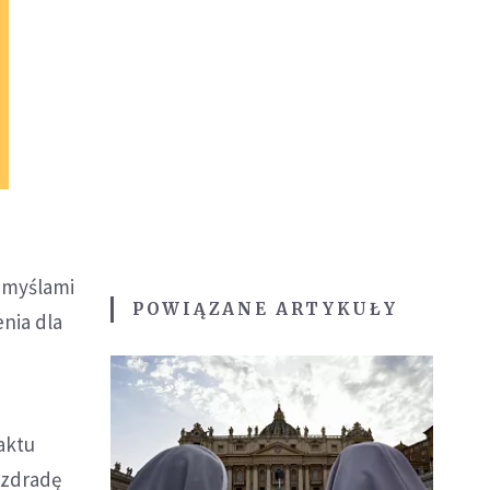
i myślami
POWIĄZANE ARTYKUŁY
enia dla
aktu
a zdradę