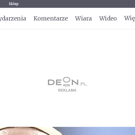
g
Sklep
Wię
darzenia
Komentarze
Wiara
Wideo