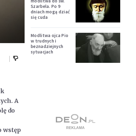
modlitwa do św.
Szarbela. Po 9
dniach mogą dziać
się cuda
Modlitwa ojca Pio
w trudnych i
beznadziejnych
sytuacjach
ak
zych. A
lę do
o wstęp