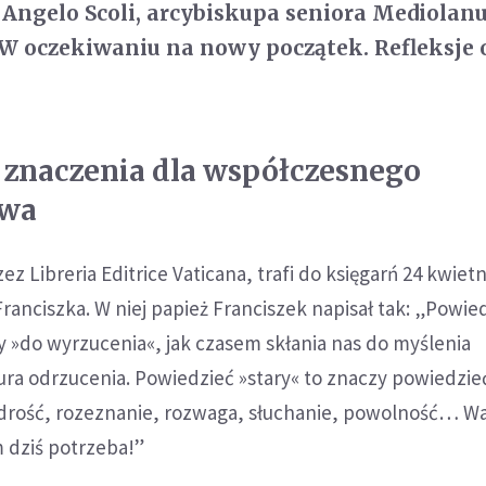
. Angelo Scoli, arcybiskupa seniora Mediolanu
W oczekiwaniu na nowy początek. Refleksje 
ej znaczenia dla współczesnego
twa
z Libreria Editrice Vaticana, trafi do księgarń 24 kwietn
Franciszka. W niej papież Franciszek napisał tak: „Powie
zy »do wyrzucenia«, jak czasem skłania nas do myślenia
ra odrzucenia. Powiedzieć »stary« to znaczy powiedzie
rość, rozeznanie, rozwaga, słuchanie, powolność… Wa
 dziś potrzeba!”