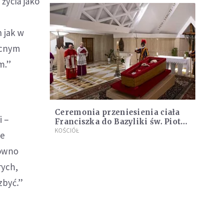
życia jako
h jak w
ocnym
m.”
Ceremonia przeniesienia ciała
i –
Franciszka do Bazyliki św. Piotra
[RETRANSMISJA]
KOŚCIÓŁ
że
równo
rych,
zbyć.”