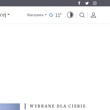
11
°
cej
Warszawa
WYBRANE DLA CIEBIE