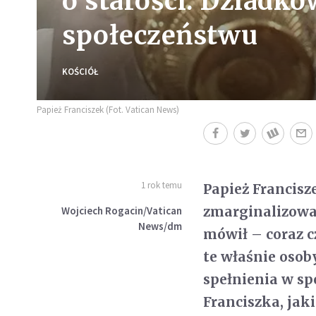
o starości: Dziadko
społeczeństwu
KOŚCIÓŁ
Papież Franciszek (Fot. Vatican News)
1 rok temu
Papież Francisze
zmarginalizowa
Wojciech Rogacin/Vatican
News/dm
mówił – coraz c
te właśnie osob
spełnienia w sp
Franciszka, jaki