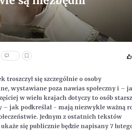
wie są niezbędni
k troszczył się szczególnie o osoby
ne, wystawiane poza nawias społeczny i – j
zęściej w wielu krajach dotyczy to osób stars
y – jak podkreślał - mają niezwykle ważną ro
ołeczeństwie. Jednym z ostatnich tekstów
 ukaże się publicznie będzie napisany 7 luteg