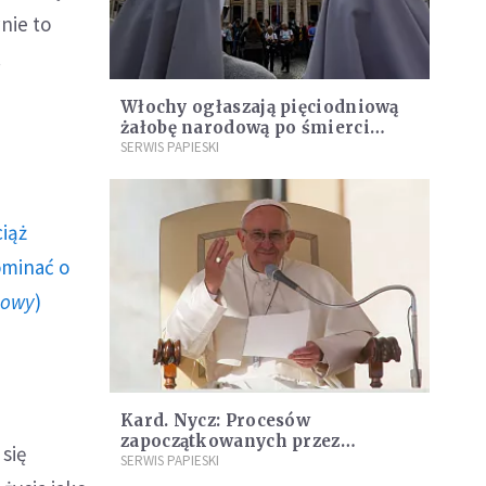
nie to
.
Włochy ogłaszają pięciodniową
żałobę narodową po śmierci
papieża Franciszka
SERWIS PAPIESKI
ciąż
ominać o
howy
)
Kard. Nycz: Procesów
zapoczątkowanych przez
 się
Franciszka nie da się zatrzymać
SERWIS PAPIESKI