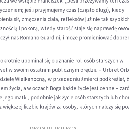
cza we wstępie Franciszek. „Jeśli przeżywamy ten czas 
ryczeniem; jeśli przyjmujemy czas (często długi), kiedy
enia sił, zmęczenia ciała, refleksów już nie tak szybkic
cznością i pokorą, wtedy starość staje się naprawdę ow
 uczył nas Romano Guardini, i może promieniować dobre
okrotnie upominał się o uznanie roli osób starszych w
wet w swoim ostatnim publicznym orędziu – Urbi et Orb
zielę Wielkanocną, w przededniu śmierci podkreślał, 
tem życia, a w oczach Boga każde życie jest cenne – za
ie jego matki, podobnie jak życie osób starszych lub cho
większej liczbie krajów za osoby, których należy się po
DEON.PL POLECA