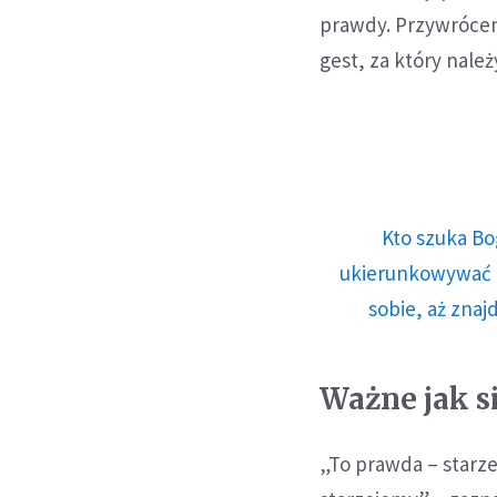
prawdy. Przywrócen
gest, za który nale
Kto szuka Bo
ukierunkowywać n
sobie, aż znaj
Ważne jak s
„To prawda – starzej