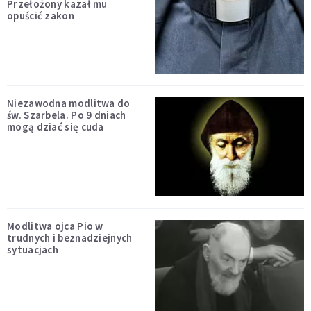
Przełożony kazał mu
opuścić zakon
Niezawodna modlitwa do
św. Szarbela. Po 9 dniach
mogą dziać się cuda
Modlitwa ojca Pio w
trudnych i beznadziejnych
sytuacjach