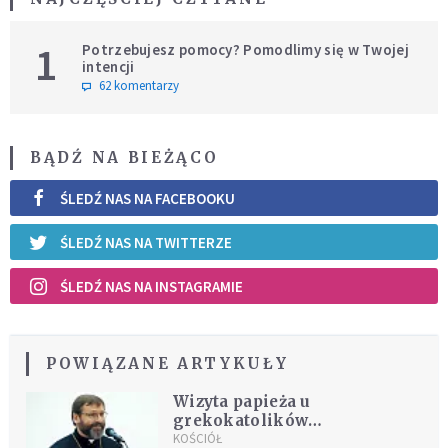
1
Potrzebujesz pomocy? Pomodlimy się w Twojej
intencji
62 komentarzy
BĄDŹ NA BIEŻĄCO
ŚLEDŹ NAS NA FACEBOOKU
ŚLEDŹ NAS NA TWITTERZE
ŚLEDŹ NAS NA INSTAGRAMIE
POWIĄZANE ARTYKUŁY
Wizyta papieża u
grekokatolików
pocieszeniem dla ofiar
KOŚCIÓŁ