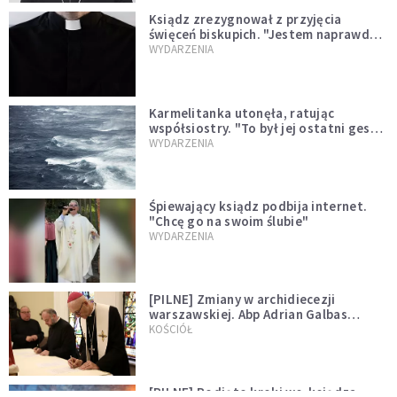
Ksiądz zrezygnował z przyjęcia
święceń biskupich. "Jestem naprawdę
niegodny"
WYDARZENIA
Karmelitanka utonęła, ratując
współsiostry. "To był jej ostatni gest
miłości"
WYDARZENIA
Śpiewający ksiądz podbija internet.
"Chcę go na swoim ślubie"
WYDARZENIA
[PILNE] Zmiany w archidiecezji
warszawskiej. Abp Adrian Galbas
wręczył dekrety nowym proboszczom
KOŚCIÓŁ
[PILNE] Podjęto kroki ws. księdza