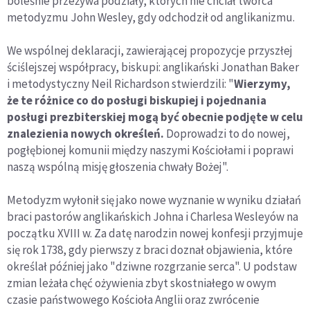
boleśnie przeżywa podziały, których nie chciał twórca
metodyzmu John Wesley, gdy odchodził od anglikanizmu.
We wspólnej deklaracji, zawierającej propozycje przyszłej
ściślejszej współpracy, biskupi: anglikański Jonathan Baker
i metodystyczny Neil Richardson stwierdzili: "
Wierzymy,
że te różnice co do posługi biskupiej i pojednania
posługi prezbiterskiej mogą być obecnie podjęte w celu
znalezienia nowych określeń.
Doprowadzi to do nowej,
pogłębionej komunii między naszymi Kościołami i poprawi
naszą wspólną misję głoszenia chwały Bożej".
Metodyzm wyłonił się jako nowe wyznanie w wyniku działań
braci pastorów anglikańskich Johna i Charlesa Wesleyów na
początku XVIII w. Za datę narodzin nowej konfesji przyjmuje
się rok 1738, gdy pierwszy z braci doznał objawienia, które
określał później jako "dziwne rozgrzanie serca". U podstaw
zmian leżała chęć ożywienia zbyt skostniałego w owym
czasie państwowego Kościoła Anglii oraz zwrócenie