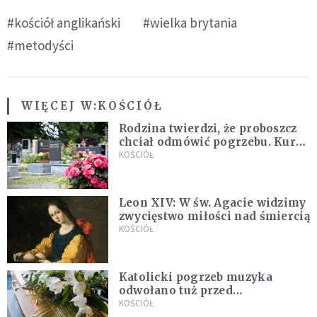
#kościół anglikański
#wielka brytania
#metodyści
WIĘCEJ W:
KOŚCIÓŁ
Rodzina twierdzi, że proboszcz
chciał odmówić pogrzebu. Kuria
zapowiada wyjaśnienia
KOŚCIÓŁ
Leon XIV: W św. Agacie widzimy
zwycięstwo miłości nad śmiercią
KOŚCIÓŁ
Katolicki pogrzeb muzyka
odwołano tuż przed
uroczystością. Powodem była
KOŚCIÓŁ