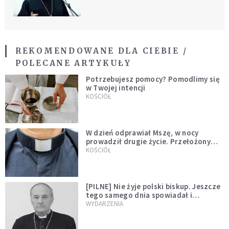
"zapomnianej wojny"
REKOMENDOWANE DLA CIEBIE /
POLECANE ARTYKUŁY
Potrzebujesz pomocy? Pomodlimy się
w Twojej intencji
KOŚCIÓŁ
W dzień odprawiał Mszę, w nocy
prowadził drugie życie. Przełożony
kazał mu opuścić zakon
KOŚCIÓŁ
[PILNE] Nie żyje polski biskup. Jeszcze
tego samego dnia spowiadał i
sprawował Mszę świętą
WYDARZENIA