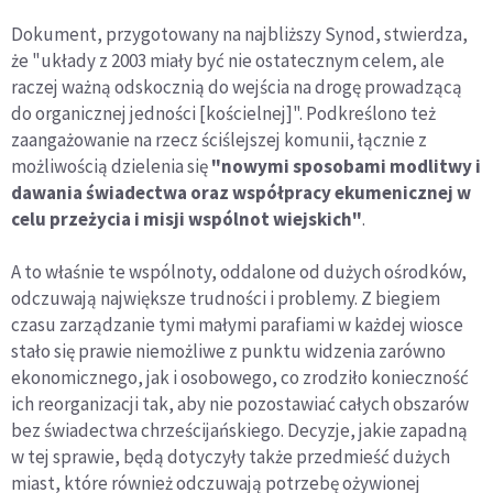
Dokument, przygotowany na najbliższy Synod, stwierdza,
że "układy z 2003 miały być nie ostatecznym celem, ale
raczej ważną odskocznią do wejścia na drogę prowadzącą
do organicznej jedności [kościelnej]". Podkreślono też
zaangażowanie na rzecz ściślejszej komunii, łącznie z
możliwością dzielenia się
"nowymi sposobami modlitwy i
dawania świadectwa oraz współpracy ekumenicznej w
celu przeżycia i misji wspólnot wiejskich"
.
A to właśnie te wspólnoty, oddalone od dużych ośrodków,
odczuwają największe trudności i problemy. Z biegiem
czasu zarządzanie tymi małymi parafiami w każdej wiosce
stało się prawie niemożliwe z punktu widzenia zarówno
ekonomicznego, jak i osobowego, co zrodziło konieczność
ich reorganizacji tak, aby nie pozostawiać całych obszarów
bez świadectwa chrześcijańskiego. Decyzje, jakie zapadną
w tej sprawie, będą dotyczyły także przedmieść dużych
miast, które również odczuwają potrzebę ożywionej