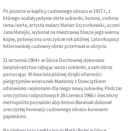
Po pożarze w kaplicy cudownego obrazu w 1927 r., z
którego ocalały jedynie złote sukienki, korona, srebrna
rama i wota, artysta malarz Marian Szczurkowski, uczeń
Jana Matejki, wykonał na miedzianej blasze jego wierną
kopię, poświęconą uroczyście rok później. Lata okupacji
hitlerowskiej cudowny obraz przetrwał w ukryciu.
21 września 1964 r. w Górce Duchownej dokonano
świętokradztwa rabując wota i sukienki, a sam obraz
porzucając. W dwa lata później dzięki ofiarności
pielgrzymów wizerunek Madonny z Dzieciątkiem
odnowiono i wykonano dla niego nową sukienkę. Podczas
uroczystości odpustowych 28 czerwca 1966 r. ówczesny
metropolita poznański abp Antoni Baraniak dokonał
uroczystej koronacji cudownego obrazu koronami
papieskimi.
Na plebani przy sanktuarium Matki Bożej w Górce