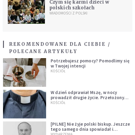
Czym się karmi dzieci w
polskich szkołach
WIADOMOŚCI Z POLSKI
REKOMENDOWANE DLA CIEBIE /
POLECANE ARTYKUŁY
Potrzebujesz pomocy? Pomodlimy się
w Twojej intencji
KOŚCIÓŁ
W dzień odprawiał Mszę, w nocy
prowadził drugie życie. Przełożony
kazał mu opuścić zakon
KOŚCIÓŁ
[PILNE] Nie żyje polski biskup. Jeszcze
tego samego dnia spowiadał i
sprawował Mszę świętą
WYDARZENIA