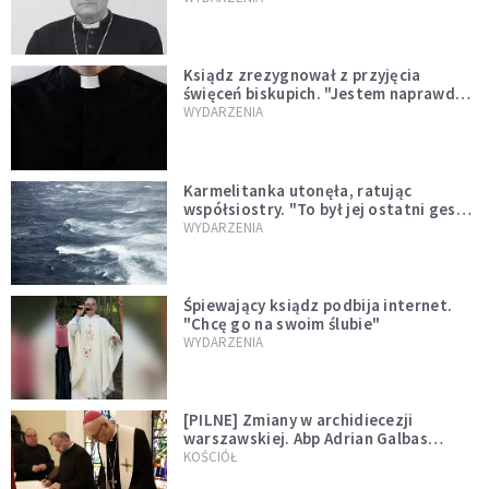
Ksiądz zrezygnował z przyjęcia
święceń biskupich. "Jestem naprawdę
niegodny"
WYDARZENIA
Karmelitanka utonęła, ratując
współsiostry. "To był jej ostatni gest
miłości"
WYDARZENIA
Śpiewający ksiądz podbija internet.
"Chcę go na swoim ślubie"
WYDARZENIA
[PILNE] Zmiany w archidiecezji
warszawskiej. Abp Adrian Galbas
wręczył dekrety nowym proboszczom
KOŚCIÓŁ