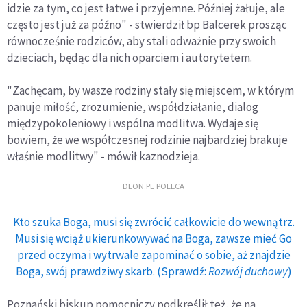
idzie za tym, co jest łatwe i przyjemne. Później żałuje, ale
często jest już za późno" - stwierdził bp Balcerek prosząc
równocześnie rodziców, aby stali odważnie przy swoich
dzieciach, będąc dla nich oparciem i autorytetem.
"Zachęcam, by wasze rodziny stały się miejscem, w którym
panuje miłość, zrozumienie, współdziałanie, dialog
międzypokoleniowy i wspólna modlitwa. Wydaje się
bowiem, że we współczesnej rodzinie najbardziej brakuje
właśnie modlitwy" - mówił kaznodzieja.
DEON.PL POLECA
Kto szuka Boga, musi się zwrócić całkowicie do wewnątrz.
Musi się wciąż ukierunkowywać na Boga, zawsze mieć Go
przed oczyma i wytrwale zapominać o sobie, aż znajdzie
Boga, swój prawdziwy skarb. (Sprawdź:
Rozwój duchowy
)
Poznański biskup pomocniczy podkreślił też, że na