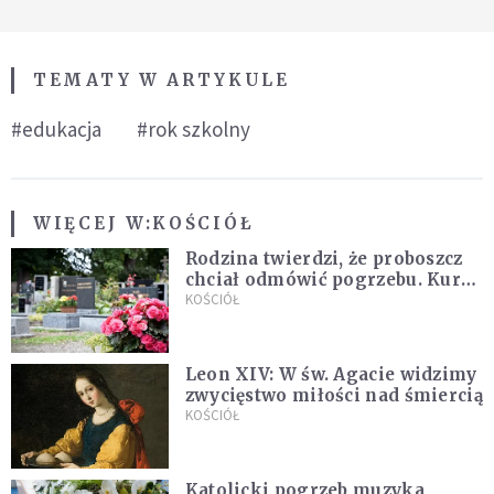
TEMATY W ARTYKULE
#edukacja
#rok szkolny
WIĘCEJ W:
KOŚCIÓŁ
Rodzina twierdzi, że proboszcz
chciał odmówić pogrzebu. Kuria
zapowiada wyjaśnienia
KOŚCIÓŁ
Leon XIV: W św. Agacie widzimy
zwycięstwo miłości nad śmiercią
KOŚCIÓŁ
Katolicki pogrzeb muzyka