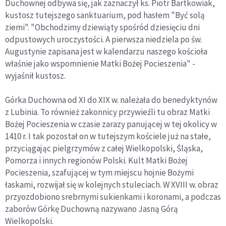
Duchownej odbywa się, jak zaznaczył ks. Piotr Bartkowiak,
kustosz tutejszego sanktuarium, pod hasłem "Być solą
ziemi". "Obchodzimy dziewiąty spośród dziesięciu dni
odpustowych uroczystości. A pierwsza niedziela po św.
Augustynie zapisana jest w kalendarzu naszego kościoła
właśnie jako wspomnienie Matki Bożej Pocieszenia" -
wyjaśnił kustosz.
Górka Duchowna od XI do XIX w. należała do benedyktynów
z Lubinia. To również zakonnicy przywieźli tu obraz Matki
Bożej Pocieszenia w czasie zarazy panującej w tej okolicy w
1410 r. I tak pozostał on w tutejszym kościele już na stałe,
przyciągając pielgrzymów z całej Wielkopolski, Śląska,
Pomorza i innych regionów Polski. Kult Matki Bożej
Pocieszenia, szafującej w tym miejscu hojnie Bożymi
łaskami, rozwijał się w kolejnych stuleciach. W XVIII w. obraz
przyozdobiono srebrnymi sukienkami i koronami, a podczas
zaborów Górkę Duchowną nazywano Jasną Górą
Wielkopolski.