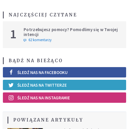
NAJCZĘŚCIEJ CZYTANE
1
Potrzebujesz pomocy? Pomodlimy się w Twojej
intencji
62 komentarzy
BĄDŹ NA BIEŻĄCO
ŚLEDŹ NAS NA FACEBOOKU
ŚLEDŹ NAS NA TWITTERZE
ŚLEDŹ NAS NA INSTAGRAMIE
POWIĄZANE ARTYKUŁY