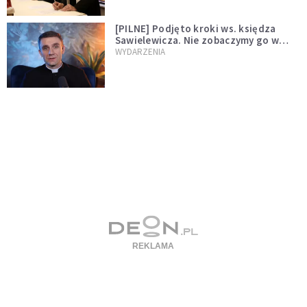
[PILNE] Podjęto kroki ws. księdza
Sawielewicza. Nie zobaczymy go w
mediach
WYDARZENIA