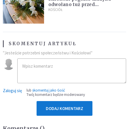
odwołano tuż przed
uroczystością. Powodem była
KOŚCIÓŁ
przynależność do masonerii
SKOMENTUJ ARTYKUŁ
"Jesteście potrzebni społeczeństwu i Kościołowi"
Zaloguj się
lub
skomentuj jako Gość
Twój komentarz będzie moderowany
DODAJ KOMENTARZ
Komentarze (
)