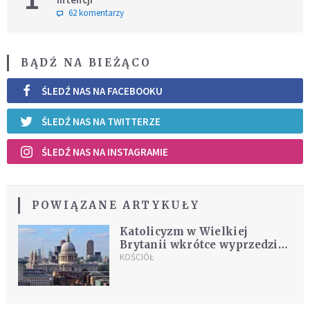
62 komentarzy
BĄDŹ NA BIEŻĄCO
ŚLEDŹ NAS NA FACEBOOKU
ŚLEDŹ NAS NA TWITTERZE
ŚLEDŹ NAS NA INSTAGRAMIE
POWIĄZANE ARTYKUŁY
Katolicyzm w Wielkiej
Brytanii wkrótce wyprzedzi
anglikanizm? Zaskakujące
KOŚCIÓŁ
zmiany religijne