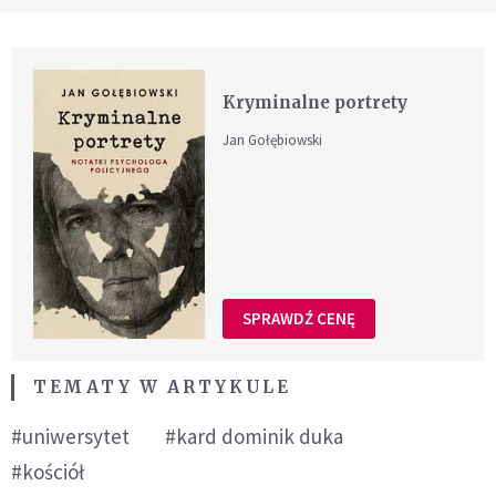
Kryminalne portrety
Jan Gołębiowski
SPRAWDŹ CENĘ
TEMATY W ARTYKULE
#uniwersytet
#kard dominik duka
#kościół