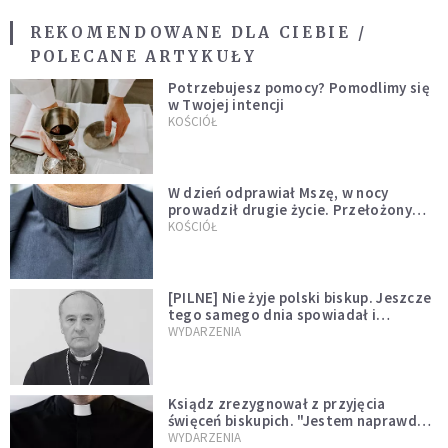
REKOMENDOWANE DLA CIEBIE /
POLECANE ARTYKUŁY
Potrzebujesz pomocy? Pomodlimy się
w Twojej intencji
KOŚCIÓŁ
W dzień odprawiał Mszę, w nocy
prowadził drugie życie. Przełożony
kazał mu opuścić zakon
KOŚCIÓŁ
[PILNE] Nie żyje polski biskup. Jeszcze
tego samego dnia spowiadał i
sprawował Mszę świętą
WYDARZENIA
Ksiądz zrezygnował z przyjęcia
święceń biskupich. "Jestem naprawdę
niegodny"
WYDARZENIA