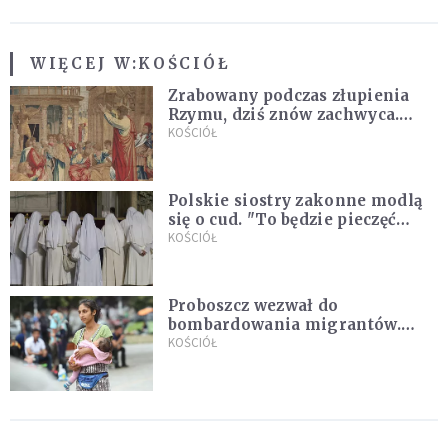
WIĘCEJ W:
KOŚCIÓŁ
Zrabowany podczas złupienia
Rzymu, dziś znów zachwyca.
Wyjątkowy arras w Castel
KOŚCIÓŁ
Gandolfo
Polskie siostry zakonne modlą
się o cud. "To będzie pieczęć
Pana Boga dla naszej wiary"
KOŚCIÓŁ
Proboszcz wezwał do
bombardowania migrantów.
"Masowy ogień przeciwko
KOŚCIÓŁ
najeźdźcom!"