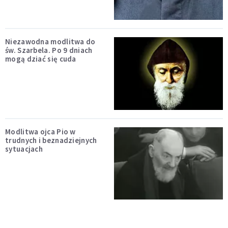
Niezawodna modlitwa do
św. Szarbela. Po 9 dniach
mogą dziać się cuda
Modlitwa ojca Pio w
trudnych i beznadziejnych
sytuacjach