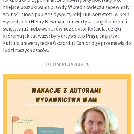
Kard. Duka przypomniał, że uniwersytety powstały jako
miejsce poszukiwania prawdy. W średniowieczu zapewniały
wolność słowa poprzez dysputy. Misję uniwersytetu w pełni
wyraził John Henry Newman, konwertyta z anglikanizmu i
święty, a już niebawem, również doktor Kościoła, dzięki
któremu jak zauważył były arcybiskup Pragi, angielska
kultura uniwersytecka Oksfordu i Cambridge przemawia do
ludzi naszych czasów.
DEON.PL POLECA