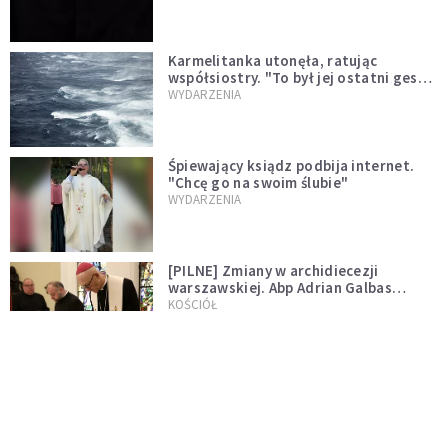
Karmelitanka utonęła, ratując
współsiostry. "To był jej ostatni gest
miłości"
WYDARZENIA
Śpiewający ksiądz podbija internet.
"Chcę go na swoim ślubie"
WYDARZENIA
[PILNE] Zmiany w archidiecezji
warszawskiej. Abp Adrian Galbas
wręczył dekrety nowym proboszczom
KOŚCIÓŁ
[PILNE] Podjęto kroki ws. księdza
Sawielewicza. Nie zobaczymy go w
mediach
WYDARZENIA