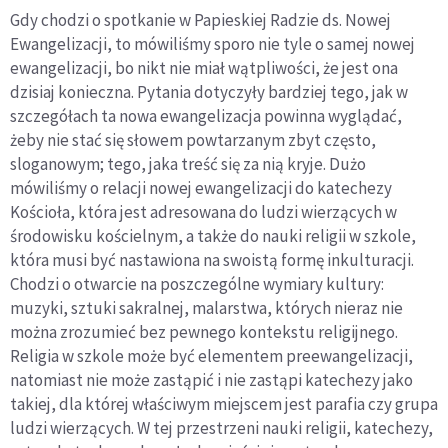
Gdy chodzi o spotkanie w Papieskiej Radzie ds. Nowej
Ewangelizacji, to mówiliśmy sporo nie tyle o samej nowej
ewangelizacji, bo nikt nie miał wątpliwości, że jest ona
dzisiaj konieczna. Pytania dotyczyły bardziej tego, jak w
szczegółach ta nowa ewangelizacja powinna wyglądać,
żeby nie stać się słowem powtarzanym zbyt często,
sloganowym; tego, jaka treść się za nią kryje. Dużo
mówiliśmy o relacji nowej ewangelizacji do katechezy
Kościoła, która jest adresowana do ludzi wierzących w
środowisku kościelnym, a także do nauki religii w szkole,
która musi być nastawiona na swoistą formę inkulturacji.
Chodzi o otwarcie na poszczególne wymiary kultury:
muzyki, sztuki sakralnej, malarstwa, których nieraz nie
można zrozumieć bez pewnego kontekstu religijnego.
Religia w szkole może być elementem preewangelizacji,
natomiast nie może zastąpić i nie zastąpi katechezy jako
takiej, dla której właściwym miejscem jest parafia czy grupa
ludzi wierzących. W tej przestrzeni nauki religii, katechezy,