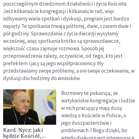
poszczególnym dziedzinom działalności i życia Kościoła.
Jest kilkanaście kongregacji i kilkanaście rad, więc
odbywamy wiele spotkań i dyskusji, program jest bardzo
napięty. Te spotkania trwają półtorej, dwie, czasem dwie i
pół godziny. Sprawozdania z życia diecezji wysyłamy
wcześniej, więc spotkania krótko są sprawozdawcze,
większość czasu zajmuje rozmowa. Sposób jej
przeprowadzenia zależy, oczywiście, od tego, kto jest
prefektem i jacy są jego współpracownicy. My
przedstawiamy swoje problemy, a oni swoje oczekiwania, w
dyskusji dochodzimy do wniosków.
Rozmowy te pokazują, że
watykańskie kongregacje i ludzie
w nich pracujący mają dużą
wiedzę o Kościele w Polsce, o
jego duszpasterstwie i
problemach. I Bogu dzięki, bo
Kard. Nycz: jaki
będzie Kościół,
wtedy dyskusja jest interesująca.