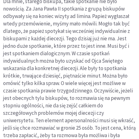
Dla mnie, starego biskupa, takie spotkanie nie było
nowością. Za Jana Pawła II spotkania z grupą biskupów
odbywały się na koniec wizyty ad limina. Papież wygłaszał
wtedy przemówienie, myśmy mało mówili. Mogło tak być
dlatego, że papież spotykał się wcześniej indywidualnie z
biskupami z każdej diecezji. Tego dzisiaj już nie ma. Jest
jedno duże spotkanie, które przez to jest inne. Musi być i
jest spotkaniem dialogicznym. W czasie spotkań
indywidualnych można było uzyskać od Ojca Świętego
wskazania dla konkretnej diecezji. Ale były to spotkania
krótkie, trwające dziesięć, piętnaście minut. Można było
omówić tylko kilka spraw. O wiele więcej jest możliwe w
czasie spotkania prawie trzygodzinnego. Oczywiście, jeżeli
jest obecnych tylu biskupów, to rozmawia się na pewnym
stopniu ogólności, nie da się zejść całkiem do
szczegółowych problemów mojej diecezji czy
uniwersytetu. Ten element apersonalności musi się wkraść,
jeśli się chce rozmawiać w gronie 25 osób. To jest cena, którą
trzeba zapłacić, żeby ta rozmowa była możliwa i była