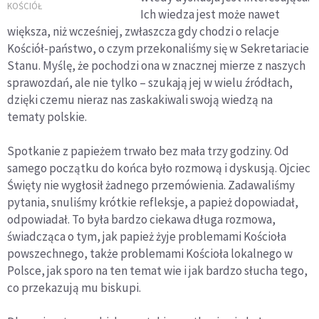
jeżeli zabraknie w
KOŚCIÓŁ
Ich wiedza jest może nawet
nim młodego
większa, niż wcześniej, zwłaszcza gdy chodzi o relacje
pokolenia?
Kościół-państwo, o czym przekonaliśmy się w Sekretariacie
Stanu. Myślę, że pochodzi ona w znacznej mierze z naszych
sprawozdań, ale nie tylko – szukają jej w wielu źródłach,
dzięki czemu nieraz nas zaskakiwali swoją wiedzą na
tematy polskie.
Spotkanie z papieżem trwało bez mała trzy godziny. Od
samego początku do końca było rozmową i dyskusją. Ojciec
Święty nie wygłosił żadnego przemówienia. Zadawaliśmy
pytania, snuliśmy krótkie refleksje, a papież dopowiadał,
odpowiadał. To była bardzo ciekawa długa rozmowa,
świadcząca o tym, jak papież żyje problemami Kościoła
powszechnego, także problemami Kościoła lokalnego w
Polsce, jak sporo na ten temat wie i jak bardzo słucha tego,
co przekazują mu biskupi.