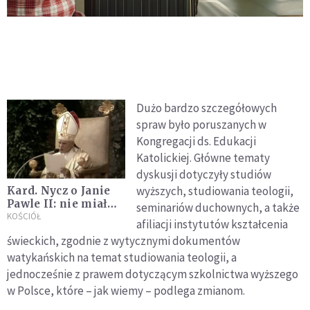
Dużo bardzo szczegółowych
spraw było poruszanych w
Kongregacji ds. Edukacji
Katolickiej. Główne tematy
dyskusji dotyczyły studiów
wyższych, studiowania teologii,
Kard. Nycz o Janie
Pawle II: nie miał
seminariów duchownych, a także
lęków, ani obaw, i
KOŚCIÓŁ
afiliacji instytutów kształcenia
nie skrywał tego, co
świeckich, zgodnie z wytycznymi dokumentów
Bóg chciał
watykańskich na temat studiowania teologii, a
powiedzieć światu
jednocześnie z prawem dotyczącym szkolnictwa wyższego
w Polsce, które – jak wiemy – podlega zmianom.