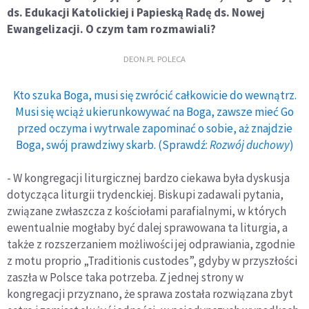
ds. Edukacji Katolickiej i Papieską Radę ds. Nowej
Ewangelizacji. O czym tam rozmawiali?
DEON.PL POLECA
Kto szuka Boga, musi się zwrócić całkowicie do wewnątrz.
Musi się wciąż ukierunkowywać na Boga, zawsze mieć Go
przed oczyma i wytrwale zapominać o sobie, aż znajdzie
Boga, swój prawdziwy skarb. (Sprawdź:
Rozwój duchowy
)
- W kongregacji liturgicznej bardzo ciekawa była dyskusja
dotycząca liturgii trydenckiej. Biskupi zadawali pytania,
związane zwłaszcza z kościołami parafialnymi, w których
ewentualnie mogłaby być dalej sprawowana ta liturgia, a
także z rozszerzaniem możliwości jej odprawiania, zgodnie
z motu proprio „Traditionis custodes”, gdyby w przyszłości
zaszła w Polsce taka potrzeba. Z jednej strony w
kongregacji przyznano, że sprawa została rozwiązana zbyt