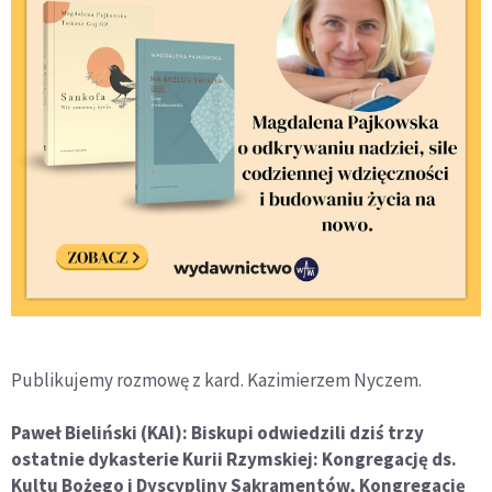
Publikujemy rozmowę z kard. Kazimierzem Nyczem.
Paweł Bieliński (KAI): Biskupi odwiedzili dziś trzy
ostatnie dykasterie Kurii Rzymskiej: Kongregację ds.
Kultu Bożego i Dyscypliny Sakramentów, Kongregację