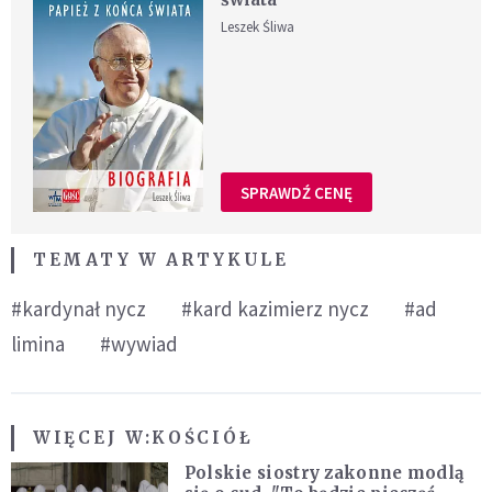
Leszek Śliwa
SPRAWDŹ CENĘ
TEMATY W ARTYKULE
#kardynał nycz
#kard kazimierz nycz
#ad
limina
#wywiad
WIĘCEJ W:
KOŚCIÓŁ
Polskie siostry zakonne modlą