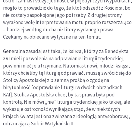
ostro i zamiast służyć jedności, w pojedynczych wypadkach,
mogło to prowadzić do tego, że ktoś odszedł z Kościoła, bo
nie zostały zaspokojone jego potrzeby. Z drugiej strony
wyrażono wolę interpretowania motu proprio rozszerzająco
– bardziej według ducha niż litery wydanego prawa.
Czekamy na obiecane wytyczne na ten temat.
Generalna zasada jest taka, że księża, którzy za Benedykta
XVI mieli pozwolenia na odprawianie liturgii trydenckiej,
powinni mieć je utrzymane. Natomiast nowi, młodzi księża,
którzy chcieliby tę liturgię odprawiać, muszą zwrócić się do
Stolicy Apostolskiej z pisemną prośbą o zgodę na
birytualność [odprawianie liturgii w dwóch obrządkach –
KAI]. Stolica Apostolska chce, by ta sprawa była pod
kontrolą. Nie mówi „nie” liturgii trydenckiej jako takiej, ale
wykazuje ostrożność wynikającą stąd, że w niektórych
krajach świata jest ona związana z ideologią antysoborową,
odrzucającą Sobór Watykański II.