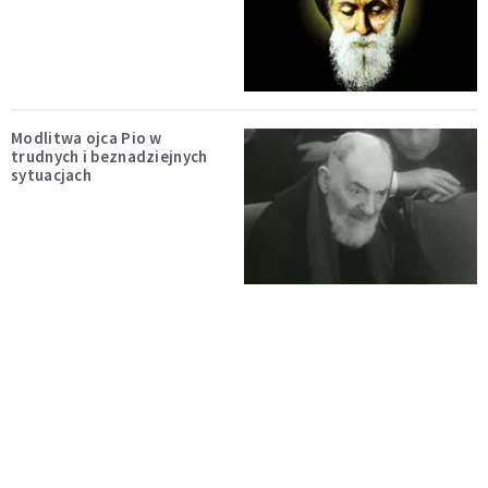
Modlitwa ojca Pio w
trudnych i beznadziejnych
sytuacjach