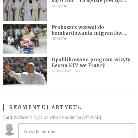
się o cud. "To będzie pieczęć
Pana Boga dla naszej wiary"
KOŚCIÓŁ
Proboszcz wezwał do
bombardowania migrantów.
"Masowy ogień przeciwko
KOŚCIÓŁ
najeźdźcom!"
Opublikowano program wizyty
Leona XIV we Francji
SERWIS PAPIESKI
SKOMENTUJ ARTYKUŁ
Kard. Kazimierz Nycz po wizycie ad limina [WYWIAD]