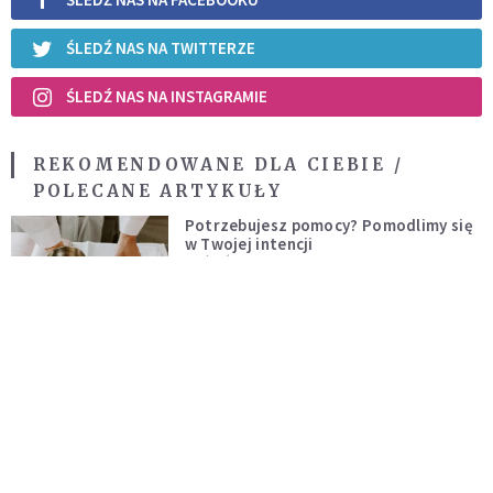
ŚLEDŹ NAS NA TWITTERZE
ŚLEDŹ NAS NA INSTAGRAMIE
REKOMENDOWANE DLA CIEBIE /
POLECANE ARTYKUŁY
Potrzebujesz pomocy? Pomodlimy się
w Twojej intencji
KOŚCIÓŁ
W dzień odprawiał Mszę, w nocy
prowadził drugie życie. Przełożony
kazał mu opuścić zakon
KOŚCIÓŁ
[PILNE] Nie żyje polski biskup. Jeszcze
tego samego dnia spowiadał i