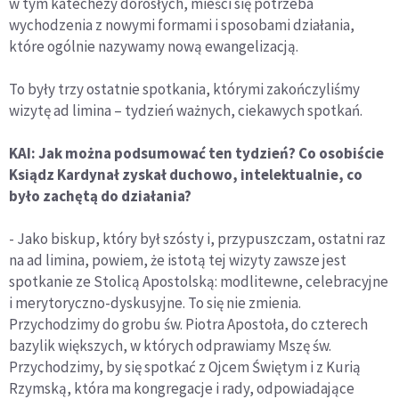
w tym katechezy dorosłych, mieści się potrzeba
wychodzenia z nowymi formami i sposobami działania,
które ogólnie nazywamy nową ewangelizacją.
To były trzy ostatnie spotkania, którymi zakończyliśmy
wizytę ad limina – tydzień ważnych, ciekawych spotkań.
KAI: Jak można podsumować ten tydzień? Co osobiście
Ksiądz Kardynał zyskał duchowo, intelektualnie, co
było zachętą do działania?
- Jako biskup, który był szósty i, przypuszczam, ostatni raz
na ad limina, powiem, że istotą tej wizyty zawsze jest
spotkanie ze Stolicą Apostolską: modlitewne, celebracyjne
i merytoryczno-dyskusyjne. To się nie zmienia.
Przychodzimy do grobu św. Piotra Apostoła, do czterech
bazylik większych, w których odprawiamy Mszę św.
Przychodzimy, by się spotkać z Ojcem Świętym i z Kurią
Rzymską, która ma kongregacje i rady, odpowiadające