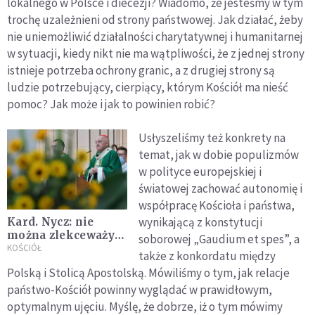
lokalnego w Polsce i diecezji? Wiadomo, że jesteśmy w tym
trochę uzależnieni od strony państwowej. Jak działać, żeby
nie uniemożliwić działalności charytatywnej i humanitarnej
w sytuacji, kiedy nikt nie ma wątpliwości, że z jednej strony
istnieje potrzeba ochrony granic, a z drugiej strony są
ludzie potrzebujący, cierpiący, którym Kościół ma nieść
pomoc? Jak może i jak to powinien robić?
Usłyszeliśmy też konkrety na
temat, jak w dobie populizmów
w polityce europejskiej i
światowej zachować autonomię i
współpracę Kościoła i państwa,
wynikającą z konstytucji
Kard. Nycz: nie
można zlekceważyć
soborowej „Gaudium et spes”, a
bogactwa
KOŚCIÓŁ
także z konkordatu między
pontyfikatu Jana
Polską i Stolicą Apostolską. Mówiliśmy o tym, jak relacje
Pawła II
państwo-Kościół powinny wyglądać w prawidłowym,
optymalnym ujęciu. Myślę, że dobrze, iż o tym mówimy