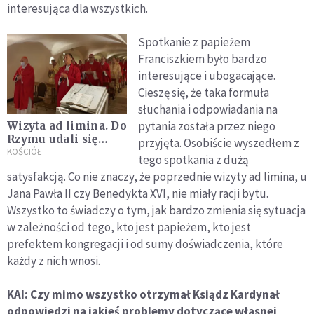
interesująca dla wszystkich.
Spotkanie z papieżem
Franciszkiem było bardzo
interesujące i ubogacające.
Cieszę się, że taka formuła
słuchania i odpowiadania na
pytania została przez niego
Wizyta ad limina. Do
Rzymu udali się
przyjęta. Osobiście wyszedłem z
kard. Nycz, abp
KOŚCIÓŁ
tego spotkania z dużą
Polak, abp Ryś i abp
satysfakcją. Co nie znaczy, że poprzednie wizyty ad limina, u
Guzdek
Jana Pawła II czy Benedykta XVI, nie miały racji bytu.
Wszystko to świadczy o tym, jak bardzo zmienia się sytuacja
w zależności od tego, kto jest papieżem, kto jest
prefektem kongregacji i od sumy doświadczenia, które
każdy z nich wnosi.
KAI: Czy mimo wszystko otrzymał Ksiądz Kardynał
odpowiedzi na jakieś problemy dotyczące własnej