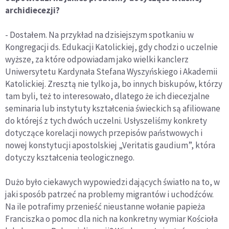
archidiecezji?
- Dostałem. Na przykład na dzisiejszym spotkaniu w
Kongregacji ds. Edukacji Katolickiej, gdy chodzi o uczelnie
wyższe, za które odpowiadam jako wielki kanclerz
Uniwersytetu Kardynała Stefana Wyszyńskiego i Akademii
Katolickiej. Zresztą nie tylko ja, bo innych biskupów, którzy
tam byli, też to interesowało, dlatego że ich diecezjalne
seminaria lub instytuty kształcenia świeckich są afiliowane
do którejś z tych dwóch uczelni. Usłyszeliśmy konkrety
dotyczące korelacji nowych przepisów państwowych i
nowej konstytucji apostolskiej „Veritatis gaudium”, która
dotyczy kształcenia teologicznego.
Dużo było ciekawych wypowiedzi dających światło na to, w
jaki sposób patrzeć na problemy migrantów i uchodźców.
Na ile potrafimy przenieść nieustanne wołanie papieża
Franciszka o pomoc dla nich na konkretny wymiar Kościoła