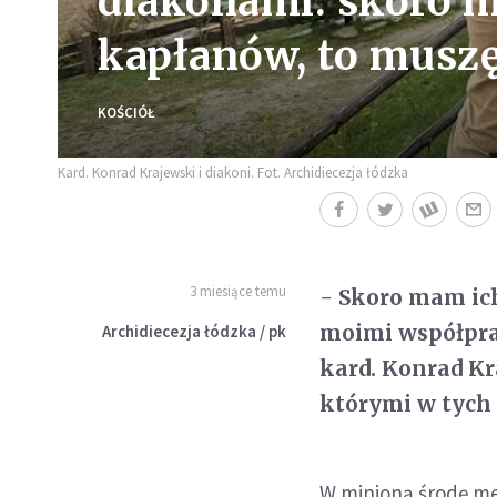
diakonami: skoro m
kapłanów, to muszę
KOŚCIÓŁ
Kard. Konrad Krajewski i diakoni. Fot. Archidiecezja łódzka
3 miesiące temu
- Skoro mam ich
moimi współpra
Archidiecezja łódzka / pk
kard. Konrad Kr
którymi w tych
W minioną środę me