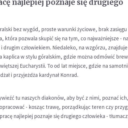
cę najlepiej poznaje się drugiego
alski bez wygód, proste warunki życiowe, brak zasięgu 
, która pozwala skupić się na tym, co najważniejsze - n
i drugim człowiekiem. Niedaleko, na wzgórzu, znajduje 
 kaplica w stylu góralskim, gdzie można odmówić brewi
iętszej Eucharystii. To od lat miejsce, gdzie na samotni
dżał i przyjeżdża kardynał Konrad.
wieźć tu naszych diakonów, aby być z nimi, poznać ich
 popracować - kosząc trawę, porządkując teren czy przy
pracę najlepiej poznaje się drugiego człowieka - tłumacz