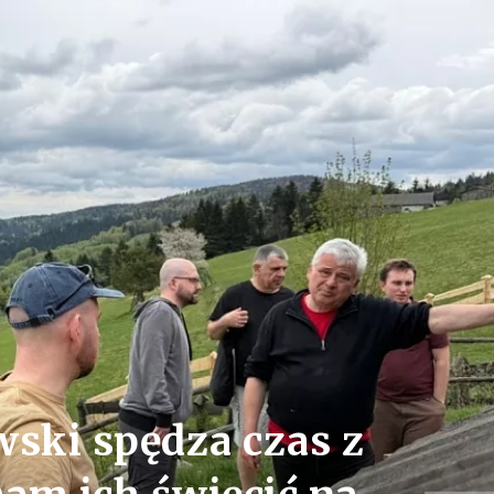
wski spędza czas z