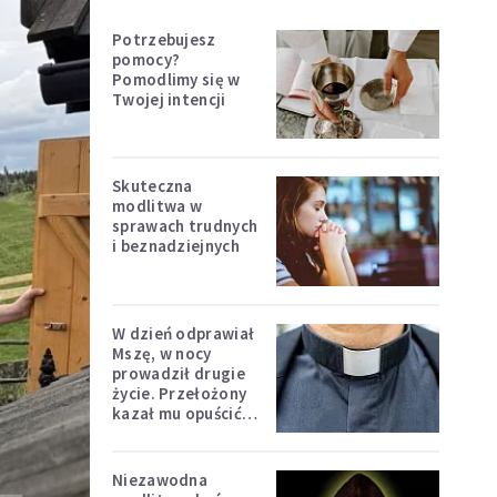
Potrzebujesz
pomocy?
Pomodlimy się w
Twojej intencji
Skuteczna
modlitwa w
sprawach trudnych
i beznadziejnych
W dzień odprawiał
Mszę, w nocy
prowadził drugie
życie. Przełożony
kazał mu opuścić
zakon
Niezawodna