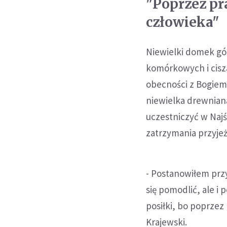
"Poprzez pra
człowieka"
Niewielki domek gór
komórkowych i cisza
obecności z Bogiem 
niewielka drewniana
uczestniczyć w Najśw
zatrzymania przyjeż
- Postanowiłem przy
się pomodlić, ale i
posiłki, bo poprzez 
Krajewski.