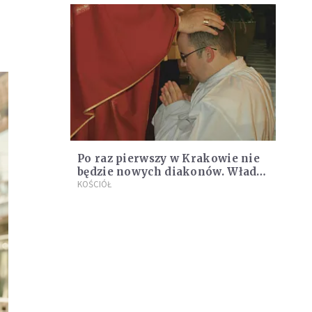
Po raz pierwszy w Krakowie nie
będzie nowych diakonów. Władze
seminarium zabrały głos
KOŚCIÓŁ