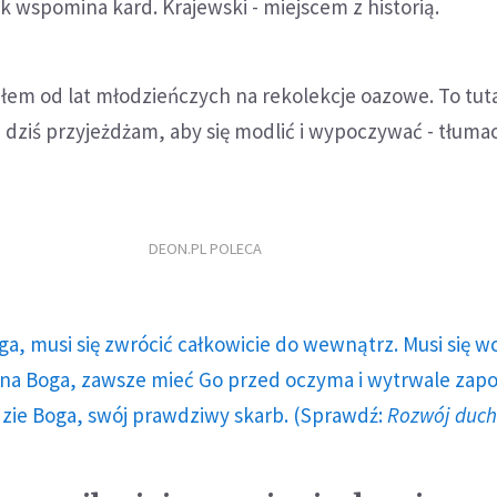
ak wspomina kard. Krajewski - miejscem z historią.
żałem od lat młodzieńczych na rekolekcje oazowe. To tut
taj dziś przyjeżdżam, aby się modlić i wypoczywać - tłuma
DEON.PL POLECA
ga, musi się zwrócić całkowicie do wewnątrz. Musi się w
a Boga, zawsze mieć Go przed oczyma i wytrwale zap
dzie Boga, swój prawdziwy skarb. (Sprawdź:
Rozwój duc