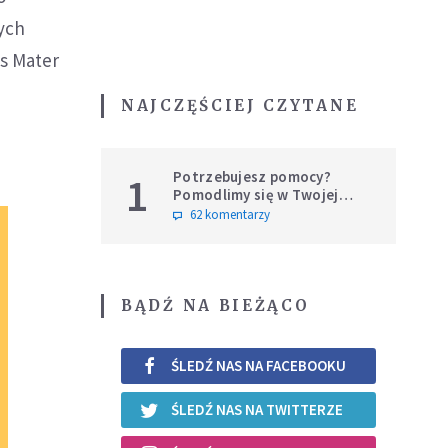
ych
s Mater
NAJCZĘŚCIEJ CZYTANE
Potrzebujesz pomocy?
1
Pomodlimy się w Twojej
intencji
62 komentarzy
BĄDŹ NA BIEŻĄCO
ŚLEDŹ NAS NA FACEBOOKU
ŚLEDŹ NAS NA TWITTERZE