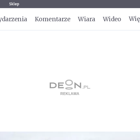
g
Sklep
Wię
darzenia
Komentarze
Wiara
Wideo