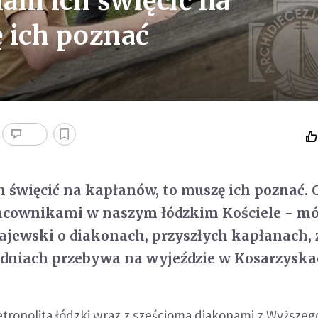
am ich święcić na
 ich poznać
 święcić na kapłanów, to muszę ich poznać. 
cownikami w naszym łódzkim Kościele - m
ajewski o diakonach, przyszłych kapłanach, 
 dniach przebywa na wyjeździe w Kosarzyska
tropolita łódzki wraz z sześcioma diakonami z Wyższeg