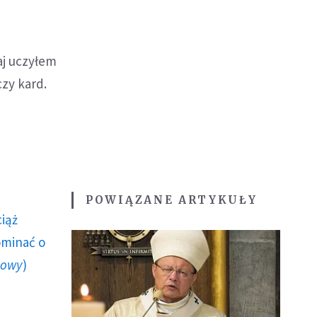
aj uczyłem
czy kard.
POWIĄZANE ARTYKUŁY
ciąż
ominać o
howy
)