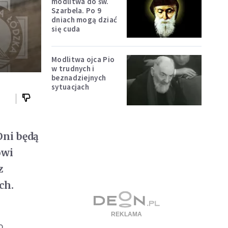
modlitwa do św.
Szarbela. Po 9
dniach mogą dziać
się cuda
Modlitwa ojca Pio
w trudnych i
beznadziejnych
sytuacjach
Oni będą
ówi
z
ch.
o