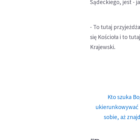
Sądeckiego, jest - j
- To tutaj przyjeżd
się Kościoła i to tu
Krajewski.
Kto szuka Bo
ukierunkowywać n
sobie, aż znaj