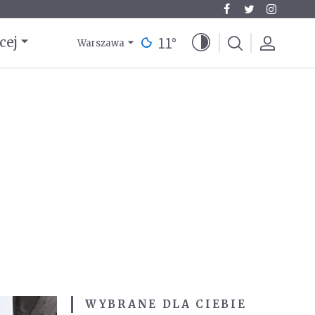
11
°
cej
Warszawa
WYBRANE DLA CIEBIE