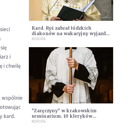
Kard. Ryś zabrał łódzkich
sieci
diakonów na wakacyjny wyjazd.
a
Odwiedzili wspólnotę z Taizé
KOŚCIÓŁ
się
arz i
ę i chwilę
, wspólnie
gotowując
"Zaręczyny" w krakowskim
y kard.
seminarium. 10 kleryków
zostało diakonami
KOŚCIÓŁ