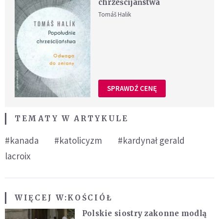
chrześcijaństwa
Tomáš Halik
SPRAWDŹ CENĘ
TEMATY W ARTYKULE
#kanada
#katolicyzm
#kardynał gerald
lacroix
WIĘCEJ W:
KOŚCIÓŁ
Polskie siostry zakonne modlą