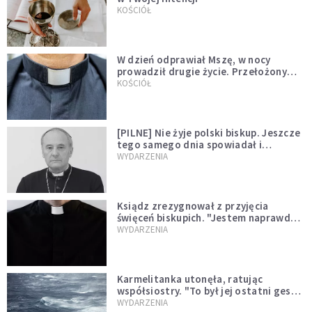
KOŚCIÓŁ
W dzień odprawiał Mszę, w nocy
prowadził drugie życie. Przełożony
kazał mu opuścić zakon
KOŚCIÓŁ
[PILNE] Nie żyje polski biskup. Jeszcze
tego samego dnia spowiadał i
sprawował Mszę świętą
WYDARZENIA
Ksiądz zrezygnował z przyjęcia
święceń biskupich. "Jestem naprawdę
niegodny"
WYDARZENIA
Karmelitanka utonęła, ratując
współsiostry. "To był jej ostatni gest
miłości"
WYDARZENIA