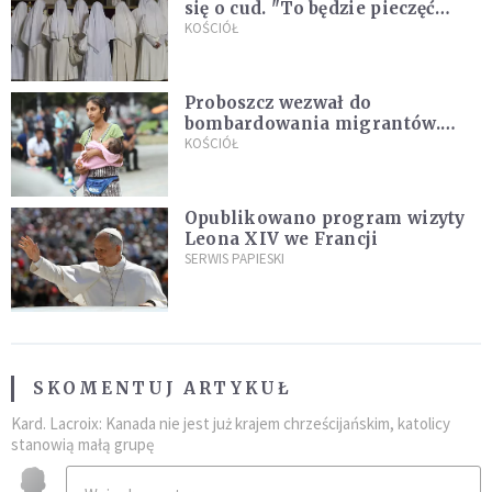
się o cud. "To będzie pieczęć
Pana Boga dla naszej wiary"
KOŚCIÓŁ
Proboszcz wezwał do
bombardowania migrantów.
"Masowy ogień przeciwko
KOŚCIÓŁ
najeźdźcom!"
Opublikowano program wizyty
Leona XIV we Francji
SERWIS PAPIESKI
SKOMENTUJ ARTYKUŁ
Kard. Lacroix: Kanada nie jest już krajem chrześcijańskim, katolicy
stanowią małą grupę