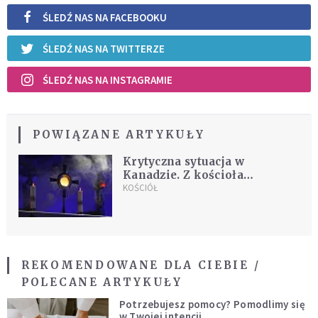
ŚLEDŹ NAS NA FACEBOOKU
ŚLEDŹ NAS NA TWITTERZE
ŚLEDŹ NAS NA INSTAGRAMIE
POWIĄZANE ARTYKUŁY
Krytyczna sytuacja w
Kanadzie. Z kościoła
wyniesiono Najświętszy
KOŚCIÓŁ
Sakrament
REKOMENDOWANE DLA CIEBIE /
POLECANE ARTYKUŁY
Potrzebujesz pomocy? Pomodlimy się
w Twojej intencji