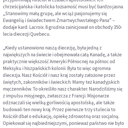
chrześcijańska i katolicka tożsamość musi być bardzo jasna.
„Stanowimy małą grupę, ale wciąż pasjonujemy się
Ewangelią i świadectwem Zmartwychwstałego Pana” –
dodaje kard. Lacroix. 8 grudnia zainicjował on obchody 350-
lecia diecezji Quebecu.
„Kiedy ustanowiono naszą diecezję, była jedną z
największych na świecie i obejmowała całą Kanadę, a także
praktycznie większość Ameryki Północnej na północ od
Meksyku i hiszpańskich kolonii. Była to więc ogromna
diecezja. Nasz Kościół i nasz kraj zostały założone przez
świętych, zakonników i świeckich. Mamy też kanadyjskich
męczenników. To określiło nasz charakter. Narodziliśmy się
z impulsu misyjnego, zwłaszcza z Francji. Misjonarze
odznaczali się wielką gorliwością apostolską, ale także
budowali ten nowy kraj. Przez pierwsze trzy stulecia to
Kościół dbał o edukację, opiekę zdrowotną oraz socjalną.
Opiekował się najbiedniejszymi, ponieważ państwo nie było