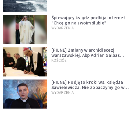
Śpiewający ksiądz podbija internet.
"Chcę go na swoim ślubie"
WYDARZENIA
[PILNE] Zmiany w archidiecezji
warszawskiej. Abp Adrian Galbas
wręczył dekrety nowym proboszczom
KOŚCIÓŁ
[PILNE] Podjęto kroki ws. księdza
Sawielewicza. Nie zobaczymy go w
mediach
WYDARZENIA