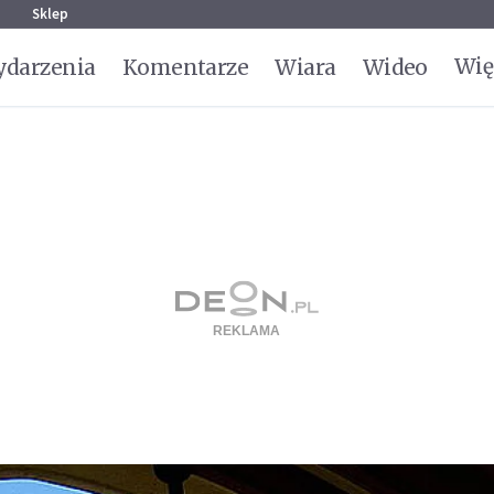
g
Sklep
Wię
darzenia
Komentarze
Wiara
Wideo