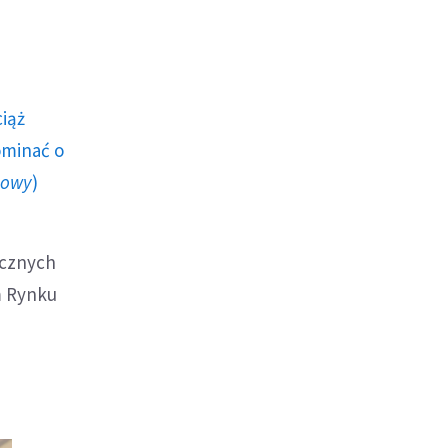
ciąż
ominać o
howy
)
ecznych
m Rynku