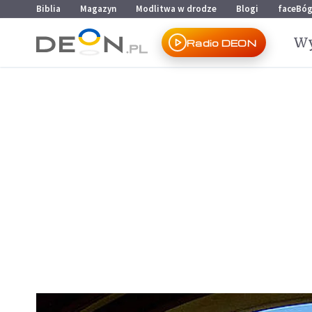
Przejdź do menu głównego
Przejdź do treści
Biblia
Magazyn
Modlitwa w drodze
Blogi
faceBó
Wy
Radio DEON