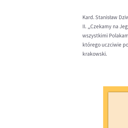
Kard. Stanisław Dzi
II. „Czekamy na Je
wszystkimi Polakami
którego uczciwie p
krakowski.