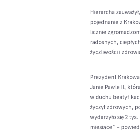
Hierarcha zauważył,
pojednanie z Krakow
licznie zgromadzon
radosnych, ciepłych,
życzliwości i zdrowi
Prezydent Krakowa 
Janie Pawle II, któ
w duchu beatyfikacj
życzył zdrowych, p
wydarzyło się 2 tys.
miesiące” – powied