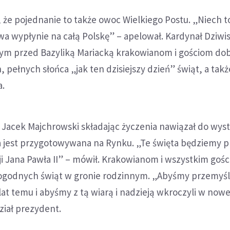
 że pojednanie to także owoc Wielkiego Postu. „Niech t
a wypłynie na całą Polskę” – apelował. Kardynał Dziwis
ym przed Bazyliką Mariacką krakowianom i gościom do
 pełnych słońca „jak ten dzisiejszy dzień” świąt, a takż
a.
Jacek Majchrowski składając życzenia nawiązał do wys
ra jest przygotowywana na Rynku. „Te święta będziemy 
i Jana Pawła II” – mówił. Krakowianom i wszystkim goś
ogodnych świąt w gronie rodzinnym. „Abyśmy przemyśle
 lat temu i abyśmy z tą wiarą i nadzieją wkroczyli w now
ział prezydent.