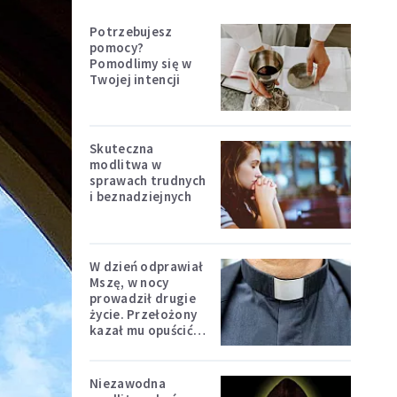
Potrzebujesz
pomocy?
Pomodlimy się w
Twojej intencji
Skuteczna
modlitwa w
sprawach trudnych
i beznadziejnych
W dzień odprawiał
Mszę, w nocy
prowadził drugie
życie. Przełożony
kazał mu opuścić
zakon
Niezawodna