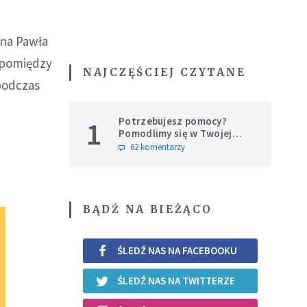
ana Pawła
e pomiędzy
NAJCZĘŚCIEJ CZYTANE
podczas
Potrzebujesz pomocy?
1
Pomodlimy się w Twojej
intencji
62 komentarzy
BĄDŹ NA BIEŻĄCO
ŚLEDŹ NAS NA FACEBOOKU
ŚLEDŹ NAS NA TWITTERZE