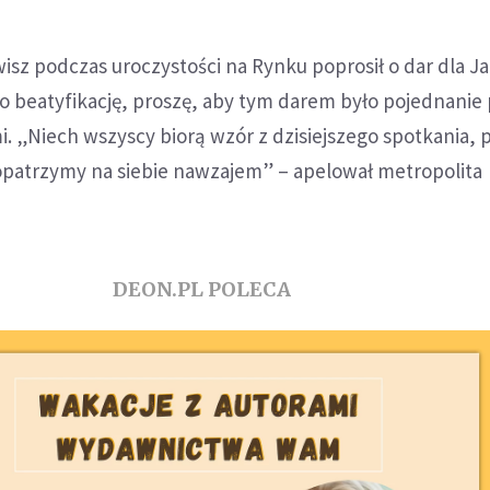
wisz podczas uroczystości na Rynku poprosił o dar dla J
go beatyfikację, proszę, aby tym darem było pojednani
. „Niech wszyscy biorą wzór z dzisiejszego spotkania, 
opatrzymy na siebie nawzajem” – apelował metropolita
DEON.PL POLECA