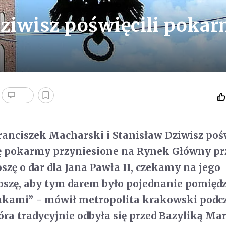
Dziwisz poświęcili poka
anciszek Macharski i Stanisław Dziwisz pośw
ę pokarmy przyniesione na Rynek Główny pr
szę o dar dla Jana Pawła II, czekamy na jego
roszę, aby tym darem było pojednanie pomięd
akami” - mówił metropolita krakowski podc
óra tradycyjnie odbyła się przed Bazyliką Ma