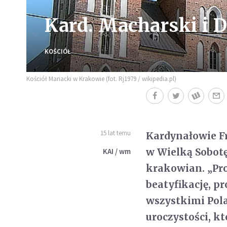
Kard. Macharski i 
KOŚCIÓŁ
Kościół Mariacki w Krakowie (fot. Rj1979 / wikipedia.pl)
15 lat temu
Kardynałowie Fr
w Wielką Sobot
KAI / wm
krakowian. „Pro
beatyfikację, p
wszystkimi Pol
uroczystości, kt