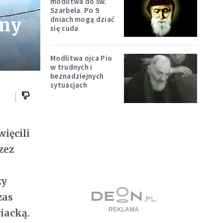
modlitwa do św.
Szarbela. Po 9
rmy
dniach mogą dziać
się cuda
Modlitwa ojca Pio
w trudnych i
beznadziejnych
sytuacjach
ięcili
zez
zy
zas
riacką.