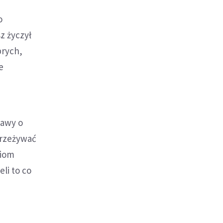
o
z życzył
brych,
e
tawy o
przeżywać
ciom
li to co
e