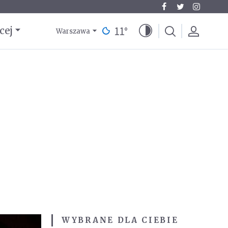
11
°
cej
Warszawa
WYBRANE DLA CIEBIE