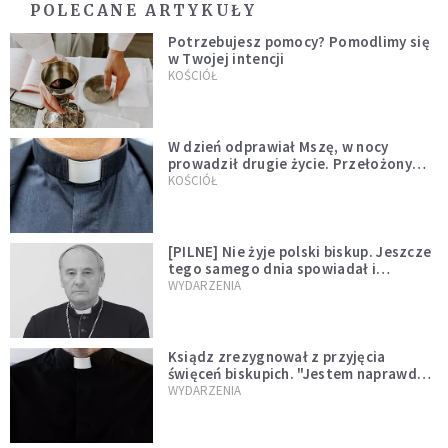
POLECANE ARTYKUŁY
Potrzebujesz pomocy? Pomodlimy się
w Twojej intencji
KOŚCIÓŁ
W dzień odprawiał Mszę, w nocy
prowadził drugie życie. Przełożony
kazał mu opuścić zakon
KOŚCIÓŁ
[PILNE] Nie żyje polski biskup. Jeszcze
tego samego dnia spowiadał i
sprawował Mszę świętą
WYDARZENIA
Ksiądz zrezygnował z przyjęcia
święceń biskupich. "Jestem naprawdę
niegodny"
WYDARZENIA