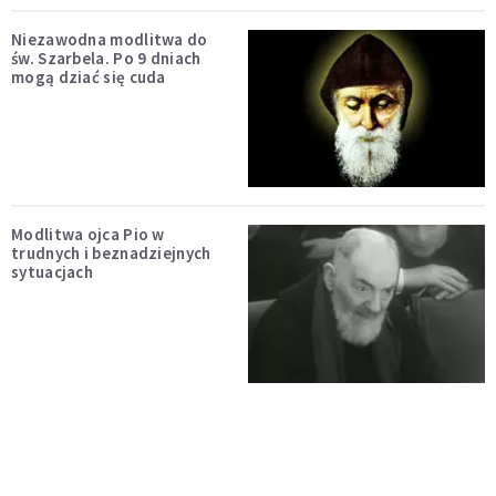
Niezawodna modlitwa do
św. Szarbela. Po 9 dniach
mogą dziać się cuda
Modlitwa ojca Pio w
trudnych i beznadziejnych
sytuacjach