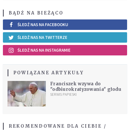
BĄDŹ NA BIEŻĄCO
ŚLEDŹ NAS NA FACEBOOKU
ŚLEDŹ NAS NA TWITTERZE
ŚLEDŹ NAS NA INSTAGRAMIE
POWIĄZANE ARTYKUŁY
Franciszek wzywa do
"odbiurokratyzowania" głodu
SERWIS PAPIESKI
REKOMENDOWANE DLA CIEBIE /