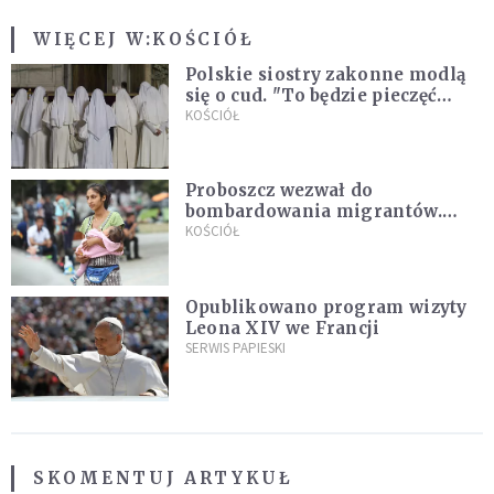
WIĘCEJ W:
KOŚCIÓŁ
Polskie siostry zakonne modlą
się o cud. "To będzie pieczęć
Pana Boga dla naszej wiary"
KOŚCIÓŁ
Proboszcz wezwał do
bombardowania migrantów.
"Masowy ogień przeciwko
KOŚCIÓŁ
najeźdźcom!"
Opublikowano program wizyty
Leona XIV we Francji
SERWIS PAPIESKI
SKOMENTUJ ARTYKUŁ