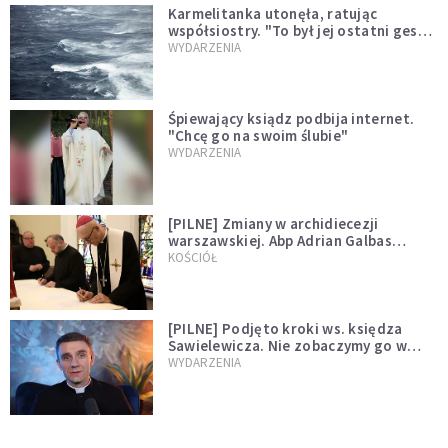
Karmelitanka utonęła, ratując
współsiostry. "To był jej ostatni gest
miłości"
WYDARZENIA
Śpiewający ksiądz podbija internet.
"Chcę go na swoim ślubie"
WYDARZENIA
[PILNE] Zmiany w archidiecezji
warszawskiej. Abp Adrian Galbas
wręczył dekrety nowym proboszczom
KOŚCIÓŁ
[PILNE] Podjęto kroki ws. księdza
Sawielewicza. Nie zobaczymy go w
mediach
WYDARZENIA