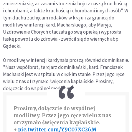
zmierzenia się, a czasami stoczenia boju z naszą kruchością
i chorobami, a także kruchością i chorobami innych osób". W
tym duchu zachęcam rodaków w kraju i za granicą do
modlitwy w intencji kard. Macharskiego, aby Maryja,
Uzdrowienie Chorych otaczała go swą opieką i wyprosiła
łaskę powrotu do zdrowia - zwrócił się do wiernych abp
Gądecki.
O modliwę w intencji kardynała proszą również dominikanie.
"Nasz współbrat, tercjarz dominikański, kard. Franciszek
Macharski jest w szpitalu w ciężkim stanie. Przez jego ręce
wielu z nas otrzymało święcenia kapłańskie. Prosimy,
dołączcie do wspólnej modlitwy".
Prosimy, dołączcie do wspólnej
modlitwy. Przez jego ręce wielu z nas
otrzymało święcenia kapłańskie.
+
pic.twitter.com/Y9C07XC26M