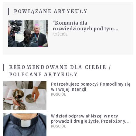
POWIĄZANE ARTYKUŁY
"Komunia dla
rozwiedzionych pod tym
warunkiem"
KOŚCIÓŁ
REKOMENDOWANE DLA CIEBIE /
POLECANE ARTYKUŁY
Potrzebujesz pomocy? Pomodlimy się
w Twojej intencji
KOŚCIÓŁ
W dzień odprawiał Mszę, w nocy
prowadził drugie życie. Przełożony
kazał mu opuścić zakon
KOŚCIÓŁ