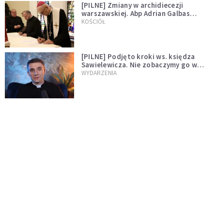
[PILNE] Zmiany w archidiecezji
warszawskiej. Abp Adrian Galbas
wręczył dekrety nowym proboszczom
KOŚCIÓŁ
[PILNE] Podjęto kroki ws. księdza
Sawielewicza. Nie zobaczymy go w
mediach
WYDARZENIA