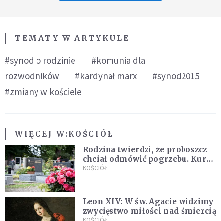
TEMATY W ARTYKULE
#synod o rodzinie
#komunia dla
rozwodników
#kardynał marx
#synod2015
#zmiany w kościele
WIĘCEJ W:
KOŚCIÓŁ
Rodzina twierdzi, że proboszcz
chciał odmówić pogrzebu. Kuria
zapowiada wyjaśnienia
KOŚCIÓŁ
Leon XIV: W św. Agacie widzimy
zwycięstwo miłości nad śmiercią
KOŚCIÓŁ