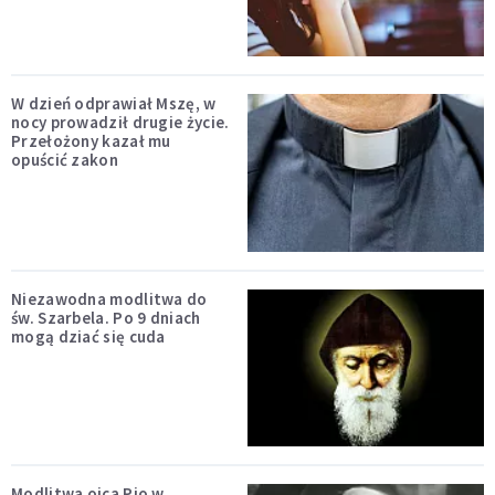
W dzień odprawiał Mszę, w
nocy prowadził drugie życie.
Przełożony kazał mu
opuścić zakon
Niezawodna modlitwa do
św. Szarbela. Po 9 dniach
mogą dziać się cuda
Modlitwa ojca Pio w