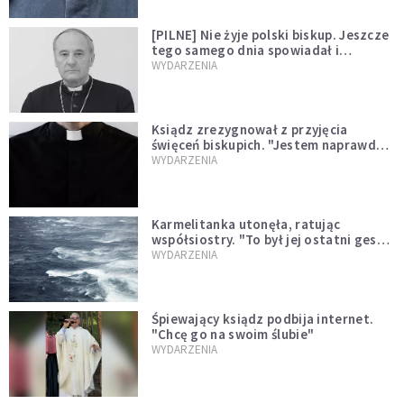
[PILNE] Nie żyje polski biskup. Jeszcze
tego samego dnia spowiadał i
sprawował Mszę świętą
WYDARZENIA
Ksiądz zrezygnował z przyjęcia
święceń biskupich. "Jestem naprawdę
niegodny"
WYDARZENIA
Karmelitanka utonęła, ratując
współsiostry. "To był jej ostatni gest
miłości"
WYDARZENIA
Śpiewający ksiądz podbija internet.
"Chcę go na swoim ślubie"
WYDARZENIA