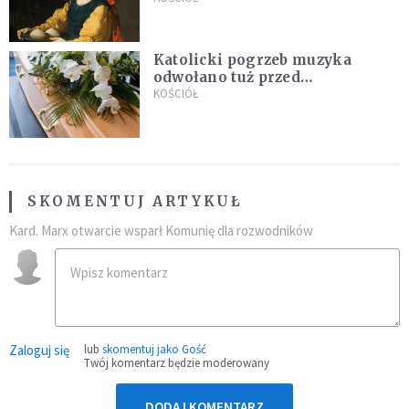
Katolicki pogrzeb muzyka
odwołano tuż przed
uroczystością. Powodem była
KOŚCIÓŁ
przynależność do masonerii
SKOMENTUJ ARTYKUŁ
Kard. Marx otwarcie wsparł Komunię dla rozwodników
Zaloguj się
lub
skomentuj jako Gość
Twój komentarz będzie moderowany
DODAJ KOMENTARZ