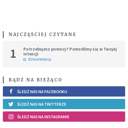
NAJCZĘŚCIEJ CZYTANE
1
Potrzebujesz pomocy? Pomodlimy się w Twojej
intencji
62 komentarzy
BĄDŹ NA BIEŻĄCO
ŚLEDŹ NAS NA FACEBOOKU
ŚLEDŹ NAS NA TWITTERZE
ŚLEDŹ NAS NA INSTAGRAMIE