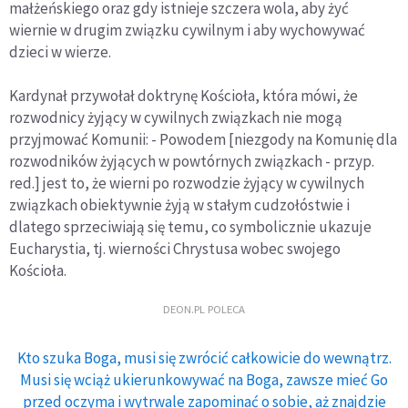
małżeńskiego oraz gdy istnieje szczera wola, aby żyć
wiernie w drugim związku cywilnym i aby wychowywać
dzieci w wierze.
Kardynał przywołał doktrynę Kościoła, która mówi, że
rozwodnicy żyjący w cywilnych związkach nie mogą
przyjmować Komunii: - Powodem [niezgody na Komunię dla
rozwodników żyjących w powtórnych związkach - przyp.
red.] jest to, że wierni po rozwodzie żyjący w cywilnych
związkach obiektywnie żyją w stałym cudzołóstwie i
dlatego sprzeciwiają się temu, co symbolicznie ukazuje
Eucharystia, tj. wierności Chrystusa wobec swojego
Kościoła.
DEON.PL POLECA
Kto szuka Boga, musi się zwrócić całkowicie do wewnątrz.
Musi się wciąż ukierunkowywać na Boga, zawsze mieć Go
przed oczyma i wytrwale zapominać o sobie, aż znajdzie