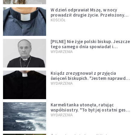
W dzień odprawiał Mszę, w nocy
prowadził drugie życie. Przełożony
kazał mu opuścić zakon
KOŚCIÓŁ
[PILNE] Nie żyje polski biskup. Jeszcze
tego samego dnia spowiadał i
sprawował Mszę świętą
WYDARZENIA
Ksiądz zrezygnował z przyjęcia
święceń biskupich. "Jestem naprawdę
niegodny"
WYDARZENIA
Karmelitanka utonęła, ratując
współsiostry. "To był jej ostatni gest
miłości"
WYDARZENIA