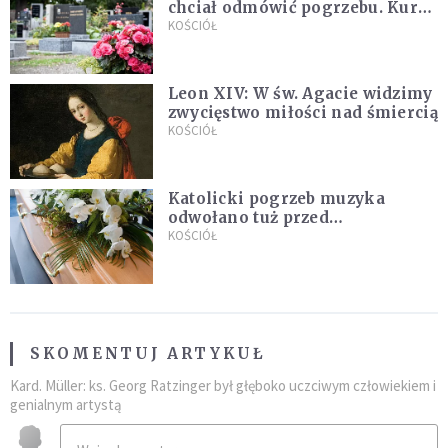
chciał odmówić pogrzebu. Kuria
zapowiada wyjaśnienia
KOŚCIÓŁ
Leon XIV: W św. Agacie widzimy
zwycięstwo miłości nad śmiercią
KOŚCIÓŁ
Katolicki pogrzeb muzyka
odwołano tuż przed
uroczystością. Powodem była
KOŚCIÓŁ
przynależność do masonerii
SKOMENTUJ ARTYKUŁ
Kard. Müller: ks. Georg Ratzinger był głęboko uczciwym człowiekiem i
genialnym artystą