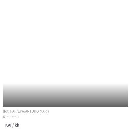
(fot. PAP/EPA/ARTURO MARI)
6 lat temu
KAI / kk