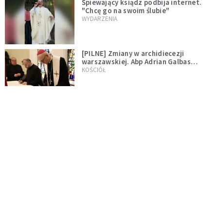
Śpiewający ksiądz podbija internet.
"Chcę go na swoim ślubie"
WYDARZENIA
[PILNE] Zmiany w archidiecezji
warszawskiej. Abp Adrian Galbas
wręczył dekrety nowym proboszczom
KOŚCIÓŁ
[PILNE] Podjęto kroki ws. księdza
Sawielewicza. Nie zobaczymy go w
mediach
WYDARZENIA