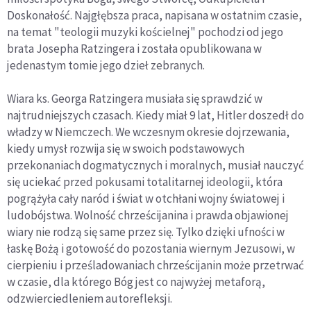
Doskonałość. Najgłębsza praca, napisana w ostatnim czasie,
na temat "teologii muzyki kościelnej" pochodzi od jego
brata Josepha Ratzingera i została opublikowana w
jedenastym tomie jego dzieł zebranych.
Wiara ks. Georga Ratzingera musiała się sprawdzić w
najtrudniejszych czasach. Kiedy miał 9 lat, Hitler doszedł do
władzy w Niemczech. We wczesnym okresie dojrzewania,
kiedy umysł rozwija się w swoich podstawowych
przekonaniach dogmatycznych i moralnych, musiał nauczyć
się uciekać przed pokusami totalitarnej ideologii, która
pogrążyła cały naród i świat w otchłani wojny światowej i
ludobójstwa. Wolność chrześcijanina i prawda objawionej
wiary nie rodzą się same przez się. Tylko dzięki ufności w
łaskę Bożą i gotowość do pozostania wiernym Jezusowi, w
cierpieniu i prześladowaniach chrześcijanin może przetrwać
w czasie, dla którego Bóg jest co najwyżej metaforą,
odzwierciedleniem autorefleksji.