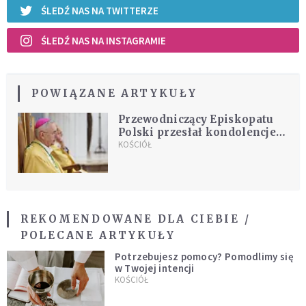
ŚLEDŹ NAS NA TWITTERZE
ŚLEDŹ NAS NA INSTAGRAMIE
POWIĄZANE ARTYKUŁY
Przewodniczący Episkopatu
Polski przesłał kondolencje
papieżowi-seniorowi
KOŚCIÓŁ
REKOMENDOWANE DLA CIEBIE /
POLECANE ARTYKUŁY
Potrzebujesz pomocy? Pomodlimy się
w Twojej intencji
KOŚCIÓŁ