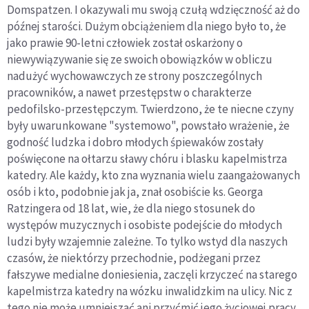
Domspatzen. I okazywali mu swoją czułą wdzięczność aż do
późnej starości. Dużym obciążeniem dla niego było to, że
jako prawie 90-letni człowiek został oskarżony o
niewywiązywanie się ze swoich obowiązków w obliczu
nadużyć wychowawczych ze strony poszczególnych
pracowników, a nawet przestępstw o charakterze
pedofilsko-przestępczym. Twierdzono, że te niecne czyny
były uwarunkowane "systemowo", powstało wrażenie, że
godność ludzka i dobro młodych śpiewaków zostały
poświęcone na ołtarzu sławy chóru i blasku kapelmistrza
katedry. Ale każdy, kto zna wyznania wielu zaangażowanych
osób i kto, podobnie jak ja, znał osobiście ks. Georga
Ratzingera od 18 lat, wie, że dla niego stosunek do
występów muzycznych i osobiste podejście do młodych
ludzi były wzajemnie zależne. To tylko wstyd dla naszych
czasów, że niektórzy przechodnie, podżegani przez
fałszywe medialne doniesienia, zaczęli krzyczeć na starego
kapelmistrza katedry na wózku inwalidzkim na ulicy. Nic z
tego nie może umniejszać ani przyćmić jego życiowej pracy