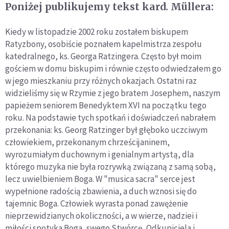
Poniżej publikujemy tekst kard. Müllera:
Kiedy w listopadzie 2002 roku zostałem biskupem
Ratyzbony, osobiście poznałem kapelmistrza zespołu
katedralnego, ks. Georga Ratzingera. Często był moim
gościem w domu biskupim i równie często odwiedzałem go
w jego mieszkaniu przy różnych okazjach. Ostatni raz
widzieliśmy się w Rzymie z jego bratem Josephem, naszym
papieżem seniorem Benedyktem XVI na początku tego
roku. Na podstawie tych spotkań i doświadczeń nabrałem
przekonania: ks. Georg Ratzinger był głęboko uczciwym
człowiekiem, przekonanym chrześcijaninem,
wyrozumiałym duchownym i genialnym artystą, dla
którego muzyka nie była rozrywką związaną z samą sobą,
lecz uwielbieniem Boga. W "musica sacra" serce jest
wypełnione radością zbawienia, a duch wznosi się do
tajemnic Boga. Człowiek wyrasta ponad zawężenie
nieprzewidzianych okoliczności, a w wierze, nadziei i
miłości spotyka Boga, swego Stwórcę, Odkupiciela i