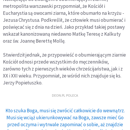
metropolita warszawski przypomniał, że Kościół i
Eucharystia są owocami ziarna, które obumarło na krzyżu -
Jezusa Chrystusa. Podkreślił, że człowiek musi obumierać i
poświęcać się z dnia na dzień. Jako przykład takiej postawy
wskazał kanonizowaną niedawno Matkę Teresę z Kalkuty
oraz św. Joannę Berettę Mollę.
Stwierdził jednak, że przypowieść o obumierającym ziarnie
Kościół odnosi przede wszystkim do męczenników,
zarówno tych z pierwszych wieków chrześcijaństwa, jak i z
XX i XXI wieku. Przypomniał, że wśród nich znajduje się ks.
Jerzy Popiełuszko.
DEON.PL POLECA
Kto szuka Boga, musi się zwrócić całkowicie do wewnątrz.
Musi się wciąż ukierunkowywać na Boga, zawsze mieć Go
przed oczyma i wytrwale zapominać o sobie, aż znajdzie