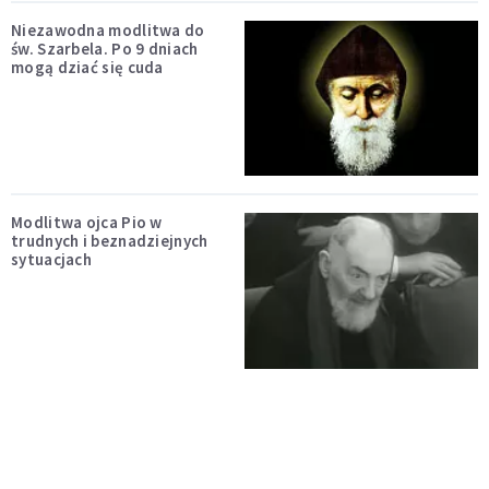
Niezawodna modlitwa do
św. Szarbela. Po 9 dniach
mogą dziać się cuda
Modlitwa ojca Pio w
trudnych i beznadziejnych
sytuacjach