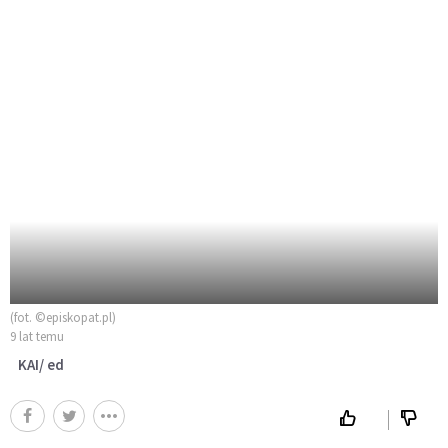
(fot. ©episkopat.pl)
9 lat temu
KAI/ ed