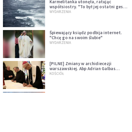
Karmelitanka utonęła, ratując
współsiostry. "To był jej ostatni gest
miłości"
WYDARZENIA
Śpiewający ksiądz podbija internet.
"Chcę go na swoim ślubie"
WYDARZENIA
[PILNE] Zmiany w archidiecezji
warszawskiej. Abp Adrian Galbas
wręczył dekrety nowym proboszczom
KOŚCIÓŁ
[PILNE] Podjęto kroki ws. księdza
Sawielewicza. Nie zobaczymy go w
mediach
WYDARZENIA