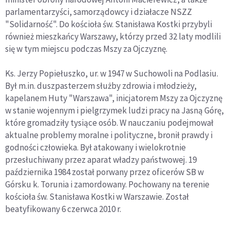
parlamentarzyści, samorządowcy i działacze NSZZ
"Solidarność". Do kościoła św. Stanisława Kostki przybyli
również mieszkańcy Warszawy, którzy przed 32 laty modlili
się w tym miejscu podczas Mszy za Ojczyznę.
Ks. Jerzy Popiełuszko, ur. w 1947 w Suchowoli na Podlasiu.
Był m.in. duszpasterzem służby zdrowia i młodzieży,
kapelanem Huty "Warszawa", inicjatorem Mszy za Ojczyznę
w stanie wojennym i pielgrzymek ludzi pracy na Jasną Górę,
które gromadziły tysiące osób. W nauczaniu podejmował
aktualne problemy moralne i polityczne, bronił prawdy i
godności człowieka. Był atakowany i wielokrotnie
przesłuchiwany przez aparat władzy państwowej. 19
października 1984 został porwany przez oficerów SB w
Górsku k. Torunia i zamordowany. Pochowany na terenie
kościoła św. Stanisława Kostki w Warszawie. Został
beatyfikowany 6 czerwca 2010 r.