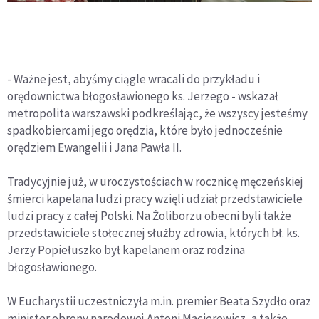
- Ważne jest, abyśmy ciągle wracali do przykładu i
orędownictwa błogosławionego ks. Jerzego - wskazał
metropolita warszawski podkreślając, że wszyscy jesteśmy
spadkobiercami jego orędzia, które było jednocześnie
orędziem Ewangelii i Jana Pawła II.
Tradycyjnie już, w uroczystościach w rocznicę męczeńskiej
śmierci kapelana ludzi pracy wzięli udział przedstawiciele
ludzi pracy z całej Polski. Na Żoliborzu obecni byli także
przedstawiciele stołecznej służby zdrowia, których bł. ks.
Jerzy Popiełuszko był kapelanem oraz rodzina
błogosławionego.
W Eucharystii uczestniczyła m.in. premier Beata Szydło oraz
minister obrony narodowej Antoni Macierewicz, a także