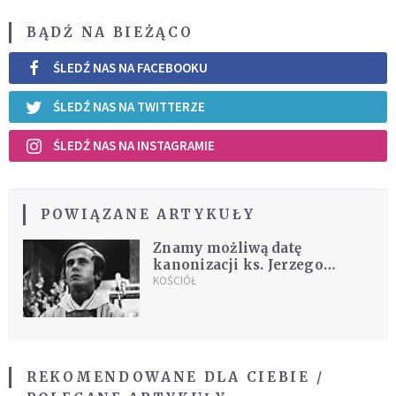
BĄDŹ NA BIEŻĄCO
ŚLEDŹ NAS NA FACEBOOKU
ŚLEDŹ NAS NA TWITTERZE
ŚLEDŹ NAS NA INSTAGRAMIE
POWIĄZANE ARTYKUŁY
Znamy możliwą datę
kanonizacji ks. Jerzego
Popiełuszki
KOŚCIÓŁ
REKOMENDOWANE DLA CIEBIE /