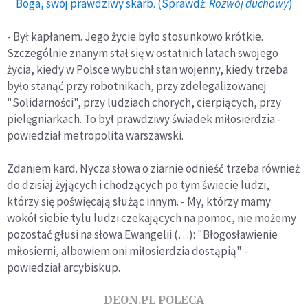
Boga, swój prawdziwy skarb. (Sprawdź:
Rozwój duchowy
)
- Był kapłanem. Jego życie było stosunkowo krótkie.
Szczególnie znanym stał się w ostatnich latach swojego
życia, kiedy w Polsce wybuchł stan wojenny, kiedy trzeba
było stanąć przy robotnikach, przy zdelegalizowanej
"Solidarności", przy ludziach chorych, cierpiących, przy
pielęgniarkach. To był prawdziwy świadek miłosierdzia -
powiedział metropolita warszawski.
Zdaniem kard. Nycza słowa o ziarnie odnieść trzeba również
do dzisiaj żyjących i chodzących po tym świecie ludzi,
którzy się poświęcają służąc innym. - My, którzy mamy
wokół siebie tylu ludzi czekających na pomoc, nie możemy
pozostać głusi na słowa Ewangelii (…): "Błogosławienie
miłosierni, albowiem oni miłosierdzia dostąpią" -
powiedział arcybiskup.
DEON.PL POLECA