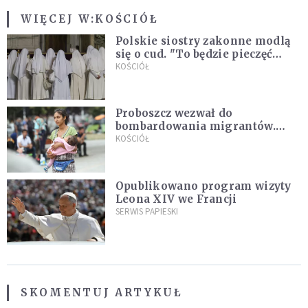
WIĘCEJ W:
KOŚCIÓŁ
Polskie siostry zakonne modlą
się o cud. "To będzie pieczęć
Pana Boga dla naszej wiary"
KOŚCIÓŁ
Proboszcz wezwał do
bombardowania migrantów.
"Masowy ogień przeciwko
KOŚCIÓŁ
najeźdźcom!"
Opublikowano program wizyty
Leona XIV we Francji
SERWIS PAPIESKI
SKOMENTUJ ARTYKUŁ