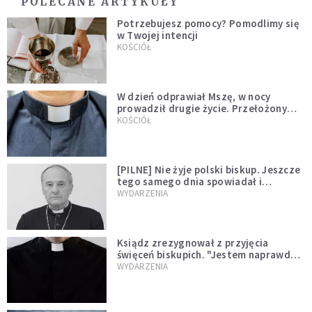
POLECANE ARTYKUŁY
Potrzebujesz pomocy? Pomodlimy się
w Twojej intencji
KOŚCIÓŁ
W dzień odprawiał Mszę, w nocy
prowadził drugie życie. Przełożony
kazał mu opuścić zakon
KOŚCIÓŁ
[PILNE] Nie żyje polski biskup. Jeszcze
tego samego dnia spowiadał i
sprawował Mszę świętą
WYDARZENIA
Ksiądz zrezygnował z przyjęcia
święceń biskupich. "Jestem naprawdę
niegodny"
WYDARZENIA