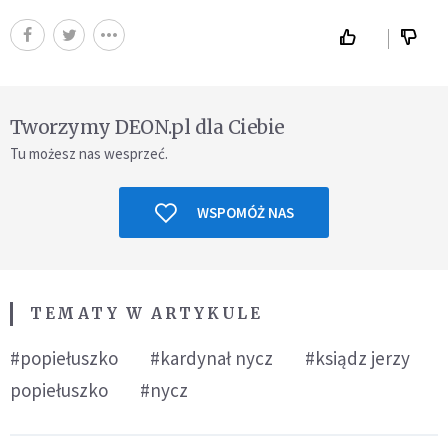
Tworzymy DEON.pl dla Ciebie
Tu możesz nas wesprzeć.
WSPOMÓŻ NAS
TEMATY W ARTYKULE
#popiełuszko
#kardynał nycz
#ksiądz jerzy
popiełuszko
#nycz