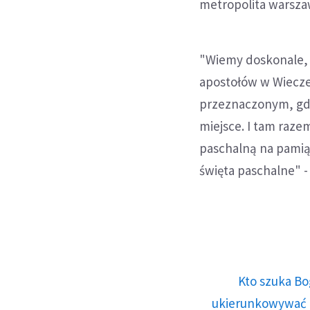
metropolita warszaw
"Wiemy doskonale, 
apostołów w Wiecze
przeznaczonym, gdzi
miejsce. I tam raze
paschalną na pamiąt
święta paschalne" -
Kto szuka Bo
ukierunkowywać n