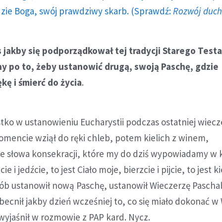
dzie Boga, swój prawdziwy skarb. (Sprawdź:
Rozwój duc
 jakby się podporządkował tej tradycji Starego Tes
hy po to, żeby ustanowić drugą, swoją Paschę, gdzie
kę i śmierć do życia
.
tko w ustanowieniu Eucharystii podczas ostatniej wiecz
encie wziął do ręki chleb, potem kielich z winem,
e słowa konsekracji, które my do dziś wypowiadamy w 
ie i jedźcie, to jest Ciało moje, bierzcie i pijcie, to jest k
osób ustanowił nową Paschę, ustanowił Wieczerzę Pascha
obecnił jakby dzień wcześniej to, co się miało dokonać w 
 wyjaśnił w rozmowie z PAP kard. Nycz.