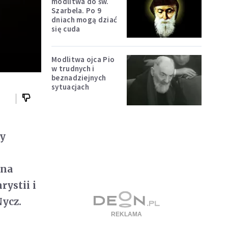
modlitwa do św.
Szarbela. Po 9
dniach mogą dziać
się cuda
Modlitwa ojca Pio
w trudnych i
beznadziejnych
sytuacjach
dy
ina
rystii i
Nycz.