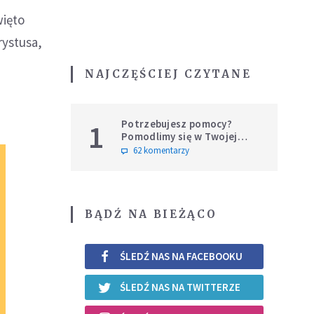
więto
rystusa,
NAJCZĘŚCIEJ CZYTANE
Potrzebujesz pomocy?
1
Pomodlimy się w Twojej
intencji
62 komentarzy
BĄDŹ NA BIEŻĄCO
ŚLEDŹ NAS NA FACEBOOKU
ŚLEDŹ NAS NA TWITTERZE