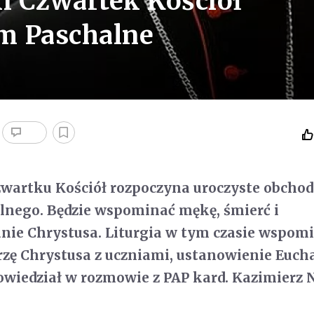
ki Czwartek Kościół
m Paschalne
zwartku Kościół rozpoczyna uroczyste obcho
lnego. Będzie wspominać mękę, śmierć i
ie Chrystusa. Liturgia w tym czasie wspom
rzę Chrystusa z uczniami, ustanowienie Eucha
wiedział w rozmowie z PAP kard. Kazimierz 