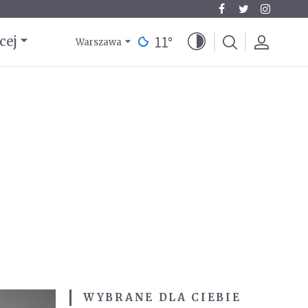
11
°
cej
Warszawa
WYBRANE DLA CIEBIE