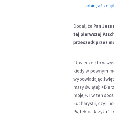
sobie, aż znaj
Dodał, że
Pan Jezus
tej pierwszej Pasc
przeszedł przez mę
"Uwiecznił to wszys
kiedy w pewnym mom
wypowiadając święt
mszy świętej: +Bierzc
mojej+. I w ten sp
Eucharystii, czyli u
Piątek na krzyżu" -