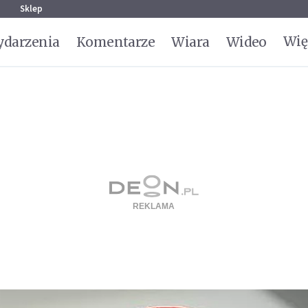
g
Sklep
Wię
darzenia
Komentarze
Wiara
Wideo