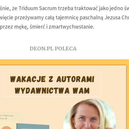
śnie, że Triduum Sacrum trzeba traktować jako jedno ś
święcie przeżywamy całą tajemnicę paschalną Jezusa Ch
e przez mękę, śmierć i zmartwychwstanie.
DEON.PL POLECA