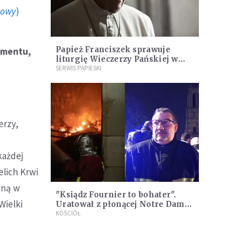
howy
)
Papież Franciszek sprawuje
tamentu,
liturgię Wieczerzy Pańskiej w
więzieniu
SERWIS PAPIESKI
erzy,
każdej
ielich Krwi
lną w
"Ksiądz Fournier to bohater".
Wielki
Uratował z płonącej Notre Dame
to, co najcenniejsze
KOŚCIÓŁ