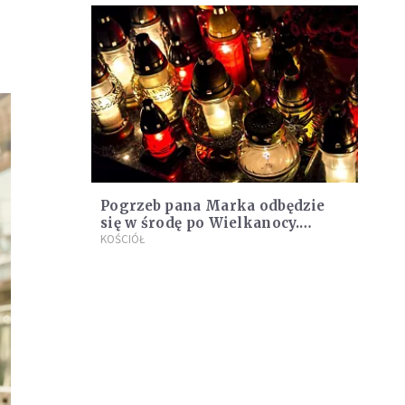
Pogrzeb pana Marka odbędzie
się w środę po Wielkanocy.
Uroczystościom będzie
KOŚCIÓŁ
przewodniczył kard. Nycz