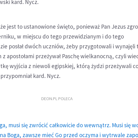
ski kard. Nycz.
że jest to ustanowione święto, ponieważ Pan Jezus zgr
rniku, w miejscu do tego przewidzianym i do tego
e posłał dwóch uczniów, żeby przygotowali i wynajęli 
m z apostołami przeżywał Paschę wielkanocną, czyli wie
kę wyjścia z niewoli egipskiej, którą żydzi przeżywali c
 przypomniał kard. Nycz.
DEON.PL POLECA
ga, musi się zwrócić całkowicie do wewnątrz. Musi się w
a Boga, zawsze mieć Go przed oczyma i wytrwale zap