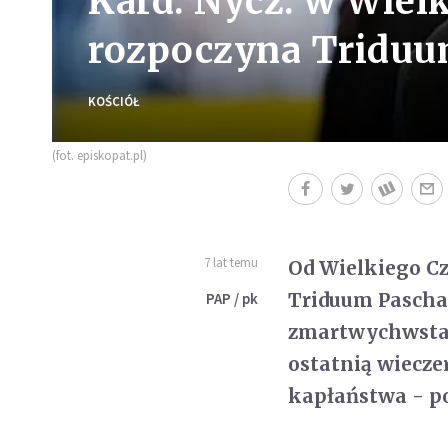
Kard. Nycz: w Wiel
rozpoczyna Triduu
KOŚCIÓŁ
(fot. episkopat.pl)
7 lat temu
Od Wielkiego C
Triduum Pascha
PAP / pk
zmartwychwstan
ostatnią wiecze
kapłaństwa - po