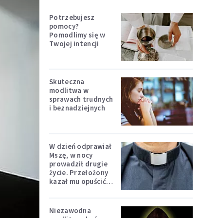
Potrzebujesz
pomocy?
Pomodlimy się w
Twojej intencji
Skuteczna
modlitwa w
sprawach trudnych
i beznadziejnych
W dzień odprawiał
Mszę, w nocy
prowadził drugie
życie. Przełożony
kazał mu opuścić
zakon
Niezawodna