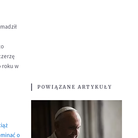
omadził
to
czerzę
o roku w
POWIĄZANE ARTYKUŁY
ciąż
ominać o