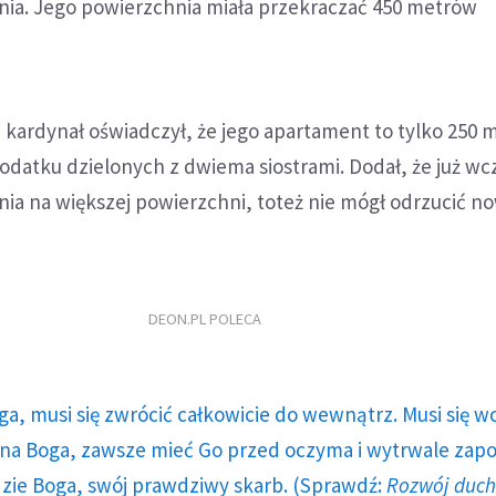
nia. Jego powierzchnia miała przekraczać 450 metrów
 kardynał oświadczył, że jego apartament to tylko 250
datku dzielonych z dwiema siostrami. Dodał, że już wc
ia na większej powierzchni, toteż nie mógł odrzucić n
DEON.PL POLECA
ga, musi się zwrócić całkowicie do wewnątrz. Musi się w
a Boga, zawsze mieć Go przed oczyma i wytrwale zap
dzie Boga, swój prawdziwy skarb. (Sprawdź:
Rozwój duc