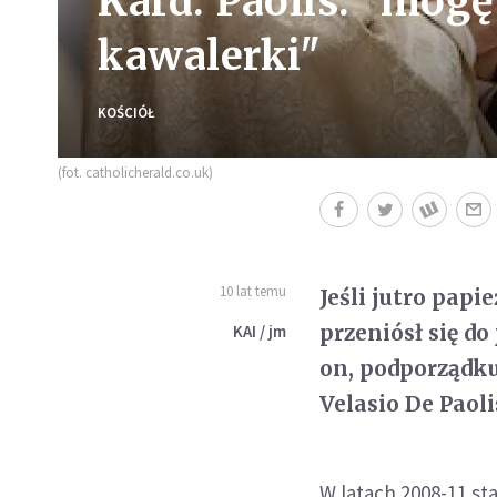
Kard. Paolis: "mogę
kawalerki"
KOŚCIÓŁ
(fot. catholicherald.co.uk)
10 lat temu
Jeśli jutro pap
przeniósł się do
KAI / jm
on, podporządku
Velasio De Paoli
W latach 2008-11 st