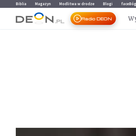
Przejdź do menu głównego
Przejdź do treści
Biblia
Magazyn
Modlitwa w drodze
Blogi
faceBó
Wy
Radio DEON