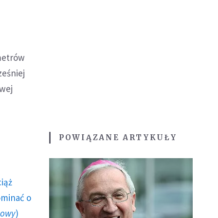
 metrów
ześniej
owej
POWIĄZANE ARTYKUŁY
ciąż
ominać o
howy
)