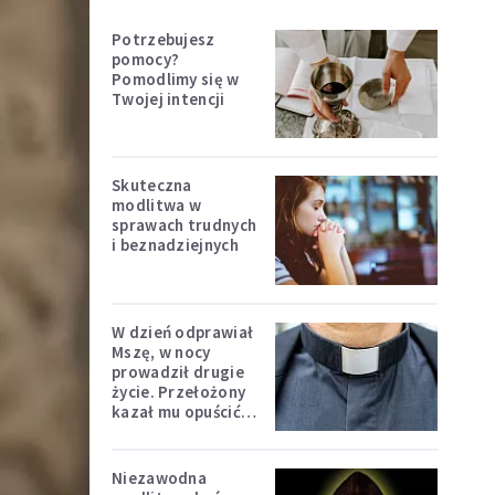
Potrzebujesz
pomocy?
Pomodlimy się w
Twojej intencji
Skuteczna
modlitwa w
sprawach trudnych
i beznadziejnych
W dzień odprawiał
Mszę, w nocy
prowadził drugie
życie. Przełożony
kazał mu opuścić
zakon
Niezawodna