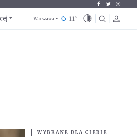
11
°
cej
Warszawa
WYBRANE DLA CIEBIE