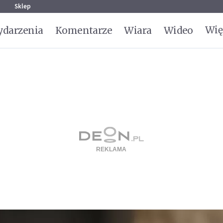
g
Sklep
Wię
darzenia
Komentarze
Wiara
Wideo