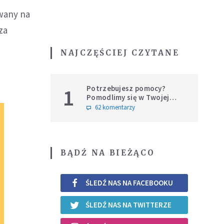
owany na
za
NAJCZĘŚCIEJ CZYTANE
Potrzebujesz pomocy?
1
Pomodlimy się w Twojej
intencji
62 komentarzy
BĄDŹ NA BIEŻĄCO
ŚLEDŹ NAS NA FACEBOOKU
ŚLEDŹ NAS NA TWITTERZE