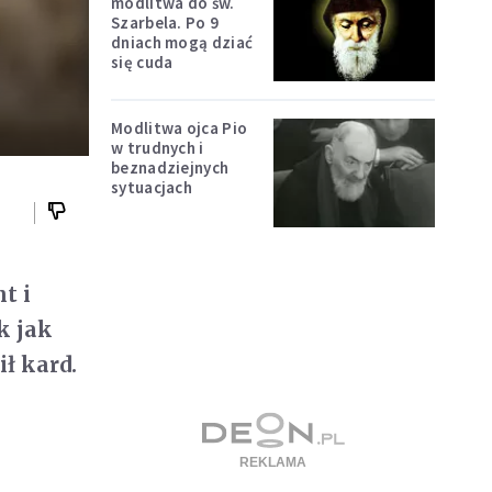
modlitwa do św.
Szarbela. Po 9
dniach mogą dziać
się cuda
Modlitwa ojca Pio
w trudnych i
beznadziejnych
sytuacjach
t i
k jak
ł kard.