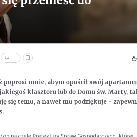
 się przenieść do
ież poprosi mnie, abym opuścił swój apartamen
 jakiegoś klasztoru lub do Domu św. Marty, ta
ję się temu, a nawet mu podziękuje - zapewni
s.
ał on na czele Prefektury Spraw Gospodarczych, której