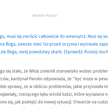
DEON.PL POLECA
ga, musi się zwrócić całkowicie do wewnątrz. Musi się w
a Boga, zawsze mieć Go przed oczyma i wytrwale zap
dzie Boga, swój prawdziwy skarb. (Sprawdź:
Rozwój duc
ego się stało, że Włosi zmienili stanowisko wobec probl
źców, kardynał Parolin odpowiada, że "być może w pe
e sprawę, że w obliczu problemów, jakie przynosiła im
ę pojawiały, rosnącego lęku wśród ludzi, które wyrażano 
no się, jak podejść do nowej sytuacji. Otwarcie na cu