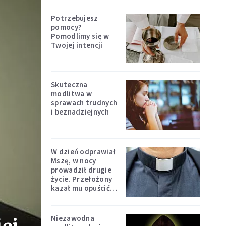
Potrzebujesz
pomocy?
Pomodlimy się w
Twojej intencji
Skuteczna
modlitwa w
sprawach trudnych
i beznadziejnych
W dzień odprawiał
Mszę, w nocy
prowadził drugie
życie. Przełożony
kazał mu opuścić
zakon
Niezawodna