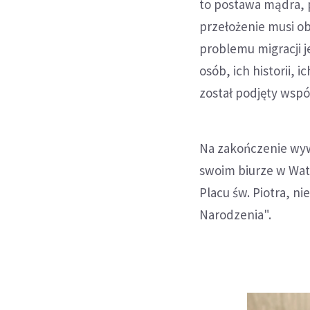
to postawa mądra, po
przełożenie musi o
problemu migracji j
osób, ich historii, 
został podjęty wspó
Na zakończenie wywi
swoim biurze w Waty
Placu św. Piotra, n
Narodzenia".