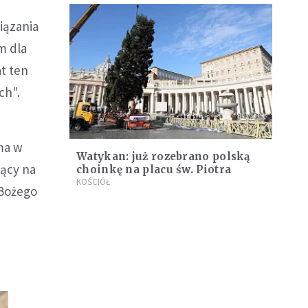
iązania
m dla
at ten
ch".
ma w
Watykan: już rozebrano polską
jący na
choinkę na placu św. Piotra
KOŚCIÓŁ
 Bożego