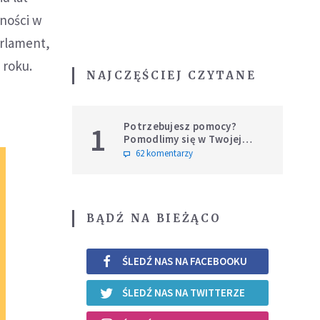
cności w
arlament,
 roku.
NAJCZĘŚCIEJ CZYTANE
Potrzebujesz pomocy?
1
Pomodlimy się w Twojej
intencji
62 komentarzy
BĄDŹ NA BIEŻĄCO
ŚLEDŹ NAS NA FACEBOOKU
ŚLEDŹ NAS NA TWITTERZE