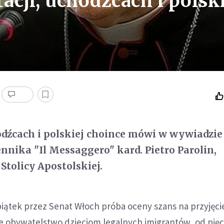
acji, uchodźcach i polsk
odźcach i polskiej choince mówi w wywiadzie
nnika "Il Messaggero" kard. Pietro Parolin,
Stolicy Apostolskiej.
iątek przez Senat Włoch próba oceny szans na przyjęci
e obywatelstwo dzieciom legalnych imigrantów, od pięci