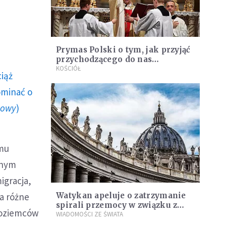
Prymas Polski o tym, jak przyjąć
przychodzącego do nas
Zbawiciela
KOŚCIÓŁ
ciąż
ominać o
howy
)
emu
wnym
igracja,
na różne
Watykan apeluje o zatrzymanie
spirali przemocy w związku z
dzoziemców
Jerozolimą
WIADOMOŚCI ZE ŚWIATA