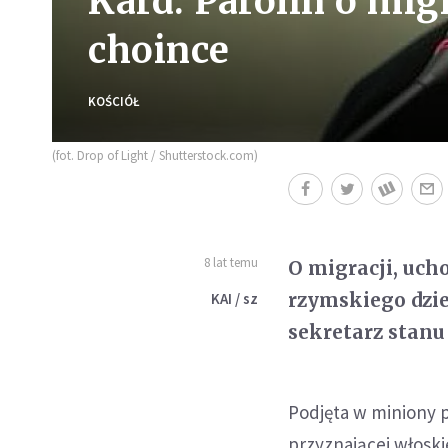
Kard. Parolin o migr
choince
KOŚCIÓŁ
(fot. Drop of Light / Shutterstock.com)
8 lat temu
O migracji, uch
rzymskiego dzie
KAI / sz
sekretarz stanu 
Podjęta w miniony p
przyznającej włoski