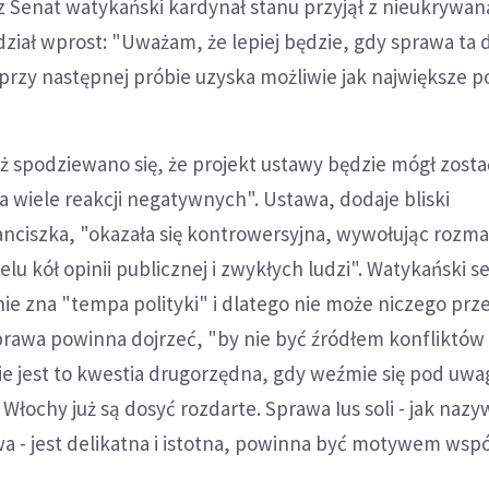
 Senat watykański kardynał stanu przyjął z nieukrywan
dział wprost: "Uważam, że lepiej będzie, gdy sprawa ta 
 przy następnej próbie uzyska możliwie jak największe p
iż spodziewano się, że projekt ustawy będzie mógł zosta
za wiele reakcji negatywnych". Ustawa, dodaje bliski
nciszka, "okazała się kontrowersyjna, wywołując rozma
elu kół opinii publicznej i zwykłych ludzi". Watykański s
 nie zna "tempa polityki" i dlatego nie może niczego prz
rawa powinna dojrzeć, "by nie być źródłem konfliktów 
Nie jest to kwestia drugorzędna, gdy weźmie się pod uwa
łochy już są dosyć rozdarte. Sprawa Ius soli - jak nazyw
 - jest delikatna i istotna, powinna być motywem wsp