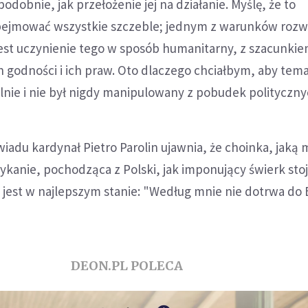
dobnie, jak przełożenie jej na działanie. Myślę, że to
bejmować wszystkie szczeble; jednym z warunków rozw
est uczynienie tego w sposób humanitarny, z szacunkie
ich godności i ich praw. Oto dlaczego chciałbym, aby tem
lnie i nie był nigdy manipulowany z pobudek polityczny
adu kardynał Pietro Parolin ujawnia, że choinka, jaką 
kanie, pochodząca z Polski, jak imponujący świerk sto
ie jest w najlepszym stanie: "Według mnie nie dotrwa do
DEON.PL POLECA