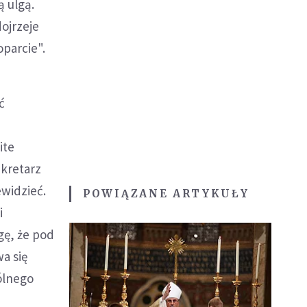
ą ulgą.
dojrzeje
oparcie".
ć
ite
ekretarz
ewidzieć.
POWIĄZANE ARTYKUŁY
i
gę, że pod
a się
ólnego