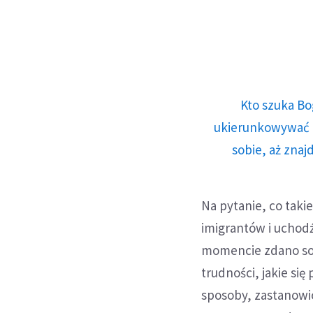
Kto szuka Bo
ukierunkowywać n
sobie, aż znaj
Na pytanie, co taki
imigrantów i uchod
momencie zdano sobi
trudności, jakie si
sposoby, zastanowio