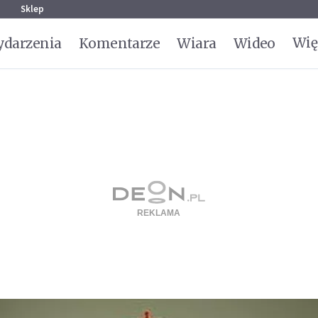
g
Sklep
Wię
darzenia
Komentarze
Wiara
Wideo