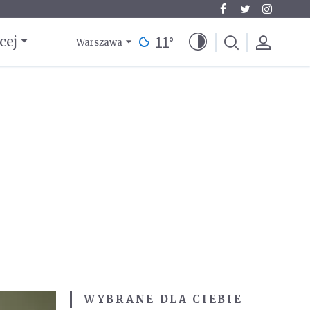
11
°
cej
Warszawa
WYBRANE DLA CIEBIE