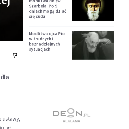
iej
modlitwa do św.
Szarbela. Po 9
dniach mogą dziać
się cuda
Modlitwa ojca Pio
w trudnych i
beznadziejnych
sytuacjach
 dla
e ustawy,
u lat