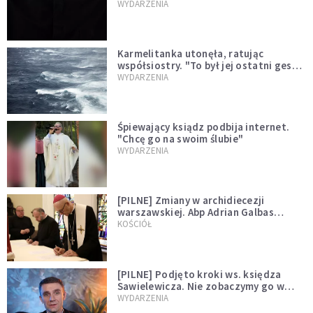
niegodny"
WYDARZENIA
Karmelitanka utonęła, ratując
współsiostry. "To był jej ostatni gest
miłości"
WYDARZENIA
Śpiewający ksiądz podbija internet.
"Chcę go na swoim ślubie"
WYDARZENIA
[PILNE] Zmiany w archidiecezji
warszawskiej. Abp Adrian Galbas
wręczył dekrety nowym proboszczom
KOŚCIÓŁ
[PILNE] Podjęto kroki ws. księdza
Sawielewicza. Nie zobaczymy go w
mediach
WYDARZENIA