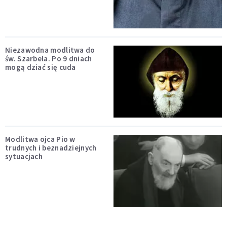
Niezawodna modlitwa do
św. Szarbela. Po 9 dniach
mogą dziać się cuda
Modlitwa ojca Pio w
trudnych i beznadziejnych
sytuacjach