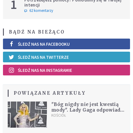
1
intencji
62 komentarzy
BĄDŹ NA BIEŻĄCO
ŚLEDŹ NAS NA FACEBOOKU
ŚLEDŹ NAS NA TWITTERZE
ŚLEDŹ NAS NA INSTAGRAMIE
POWIĄZANE ARTYKUŁY
"Bóg nigdy nie jest kwestią
mody". Lady Gaga odpowiada
katolickiemu portalowi
KOŚCIÓŁ