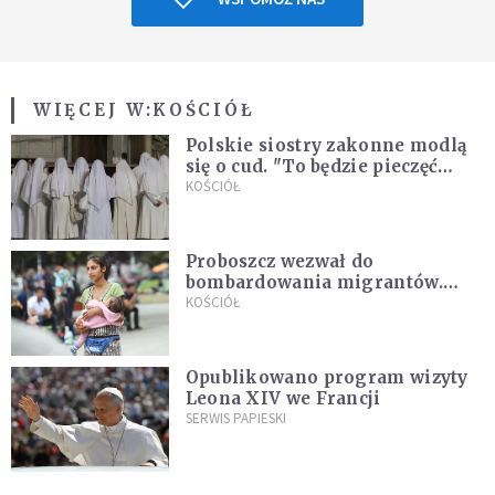
WIĘCEJ W:
KOŚCIÓŁ
Polskie siostry zakonne modlą
się o cud. "To będzie pieczęć
Pana Boga dla naszej wiary"
KOŚCIÓŁ
Proboszcz wezwał do
bombardowania migrantów.
"Masowy ogień przeciwko
KOŚCIÓŁ
najeźdźcom!"
Opublikowano program wizyty
Leona XIV we Francji
SERWIS PAPIESKI