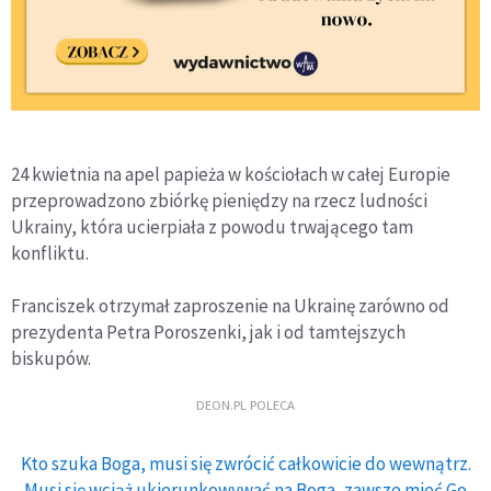
24 kwietnia na apel papieża w kościołach w całej Europie
przeprowadzono zbiórkę pieniędzy na rzecz ludności
Ukrainy, która ucierpiała z powodu trwającego tam
konfliktu.
Franciszek otrzymał zaproszenie na Ukrainę zarówno od
prezydenta Petra Poroszenki, jak i od tamtejszych
biskupów.
DEON.PL POLECA
Kto szuka Boga, musi się zwrócić całkowicie do wewnątrz.
Musi się wciąż ukierunkowywać na Boga, zawsze mieć Go