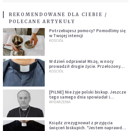
REKOMENDOWANE DLA CIEBIE /
POLECANE ARTYKUŁY
Potrzebujesz pomocy? Pomodlimy się
w Twojej intencji
KOŚCIÓŁ
W dzień odprawiał Mszę, w nocy
prowadził drugie życie. Przełożony
kazał mu opuścić zakon
KOŚCIÓŁ
[PILNE] Nie żyje polski biskup. Jeszcze
tego samego dnia spowiadał i
sprawował Mszę świętą
WYDARZENIA
Ksiądz zrezygnował z przyjęcia
święceń biskupich. "Jestem naprawdę