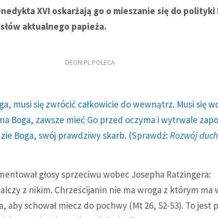
nedykta XVI oskarżają go o mieszanie się do polityki 
słów aktualnego papieża.
DEON.PL POLECA
ga, musi się zwrócić całkowicie do wewnątrz. Musi się w
a Boga, zawsze mieć Go przed oczyma i wytrwale zap
dzie Boga, swój prawdziwy skarb. (Sprawdź:
Rozwój duc
mentował głosy sprzeciwu wobec Josepha Ratzingera:
walczy z nikim. Chrześcijanin nie ma wroga z którym ma 
ra, aby schował miecz do pochwy (Mt 26, 52-53). To jest 