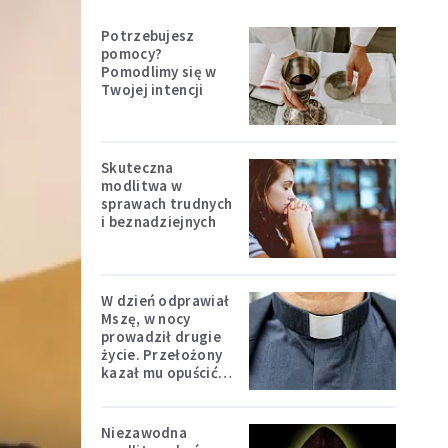
Potrzebujesz
pomocy?
Pomodlimy się w
Twojej intencji
Skuteczna
modlitwa w
sprawach trudnych
i beznadziejnych
W dzień odprawiał
Mszę, w nocy
prowadził drugie
życie. Przełożony
kazał mu opuścić
zakon
Niezawodna