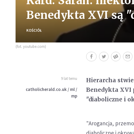
Kard. Sarah: niektó
Benedykta XVI są "
KOŚCIÓŁ
(fot. youtube.com)
9 lat temu
Hierarcha stwier
Benedykta XVI 
catholicherald.co.uk / ml /
mp
"diaboliczne i 
"Arogancja, przemo
diaboliczne i okryw