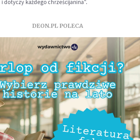
 i dotyczy każdego chrześcijanina".
DEON.PL POLECA