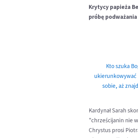
Krytycy papieża Be
próbę podważania 
Kto szuka Bo
ukierunkowywać n
sobie, aż znaj
Kardynał Sarah sko
"chrześcijanin nie 
Chrystus prosi Piot