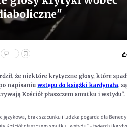
re głosy krytyki wobec
diaboliczne"
dził, że niektóre krytyczne głosy, które spad
po napisaniu
wstępu do książki kardynała
, s
okrywają Kościół płaszczem smutku i wstydu".
c językowa, brak szacunku i ludzka pogarda dla Benedyk
ają Kościół płaszczem smutku i wstydu" - twierdzi kardy