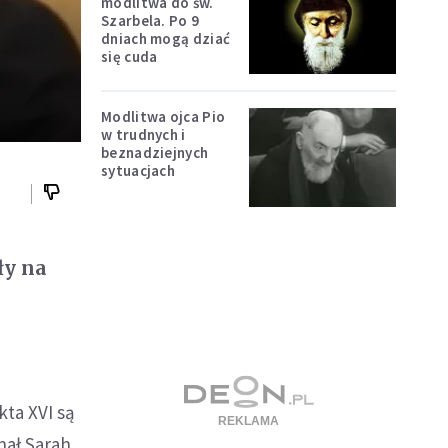
modlitwa do św.
Szarbela. Po 9
dniach mogą dziać
się cuda
Modlitwa ojca Pio
w trudnych i
beznadziejnych
sytuacjach
ły na
ą
ta XVI są
nał Sarah.