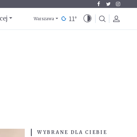
11
°
cej
Warszawa
WYBRANE DLA CIEBIE