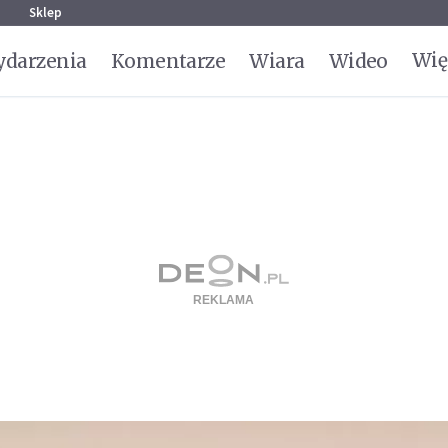
g
Sklep
Wię
darzenia
Komentarze
Wiara
Wideo