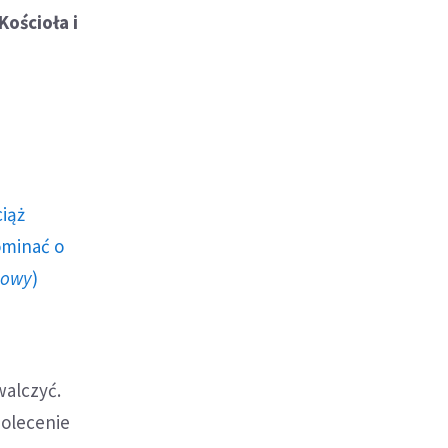
Kościoła i
ciąż
ominać o
howy
)
walczyć.
polecenie