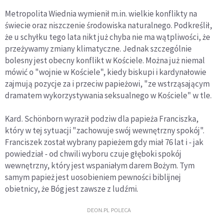
Metropolita Wiednia wymienił m.in. wielkie konflikty na
świecie oraz niszczenie środowiska naturalnego. Podkreślił,
że u schyłku tego lata nikt już chyba nie ma wątpliwości, że
przeżywamy zmiany klimatyczne. Jednak szczególnie
bolesny jest obecny konflikt w Kościele. Można już niemal
mówić o "wojnie w Kościele", kiedy biskupi i kardynałowie
zajmują pozycje za i przeciw papieżowi, "ze wstrząsającym
dramatem wykorzystywania seksualnego w Kościele" w tle.
Kard. Schönborn wyraził podziw dla papieża Franciszka,
który w tej sytuacji "zachowuje swój wewnętrzny spokój".
Franciszek został wybrany papieżem gdy miał 76 lat i - jak
powiedział - od chwili wyboru czuje głęboki spokój
wewnętrzny, który jest wspaniałym darem Bożym. Tym
samym papież jest uosobieniem pewności biblijnej
obietnicy, że Bóg jest zawsze z ludźmi.
DEON.PL POLECA