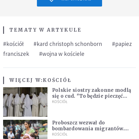
TEMATY W ARTYKULE
#kościół
#kard christoph schonborn
#papiez
franciszek
#wojna w kościele
WIĘCEJ W:
KOŚCIÓŁ
Polskie siostry zakonne modlą
się o cud. "To będzie pieczęć
Pana Boga dla naszej wiary"
KOŚCIÓŁ
Proboszcz wezwał do
bombardowania migrantów.
"Masowy ogień przeciwko
KOŚCIÓŁ