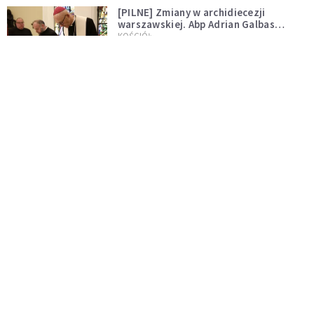
[PILNE] Zmiany w archidiecezji
warszawskiej. Abp Adrian Galbas
wręczył dekrety nowym proboszczom
KOŚCIÓŁ
[PILNE] Podjęto kroki ws. księdza
Sawielewicza. Nie zobaczymy go w
mediach
WYDARZENIA