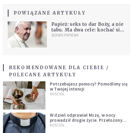
POWIĄZANE ARTYKUŁY
Papież: seks to dar Boży, a nie
tabu. Ma dwa cele: kochać się
i powoływać życie
SERWIS PAPIESKI
REKOMENDOWANE DLA CIEBIE /
POLECANE ARTYKUŁY
Potrzebujesz pomocy? Pomodlimy się
w Twojej intencji
KOŚCIÓŁ
W dzień odprawiał Mszę, w nocy
prowadził drugie życie. Przełożony
kazał mu opuścić zakon
KOŚCIÓŁ