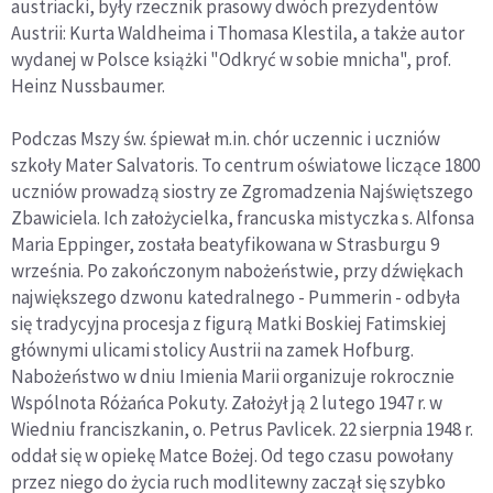
austriacki, były rzecznik prasowy dwóch prezydentów
Austrii: Kurta Waldheima i Thomasa Klestila, a także autor
wydanej w Polsce książki "Odkryć w sobie mnicha", prof.
Heinz Nussbaumer.
Podczas Mszy św. śpiewał m.in. chór uczennic i uczniów
szkoły Mater Salvatoris. To centrum oświatowe liczące 1800
uczniów prowadzą siostry ze Zgromadzenia Najświętszego
Zbawiciela. Ich założycielka, francuska mistyczka s. Alfonsa
Maria Eppinger, została beatyfikowana w Strasburgu 9
września. Po zakończonym nabożeństwie, przy dźwiękach
największego dzwonu katedralnego - Pummerin - odbyła
się tradycyjna procesja z figurą Matki Boskiej Fatimskiej
głównymi ulicami stolicy Austrii na zamek Hofburg.
Nabożeństwo w dniu Imienia Marii organizuje rokrocznie
Wspólnota Różańca Pokuty. Założył ją 2 lutego 1947 r. w
Wiedniu franciszkanin, o. Petrus Pavlicek. 22 sierpnia 1948 r.
oddał się w opiekę Matce Bożej. Od tego czasu powołany
przez niego do życia ruch modlitewny zaczął się szybko