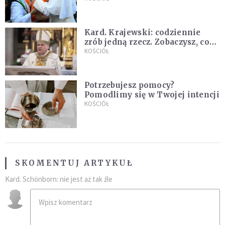
Kard. Krajewski: codziennie
zrób jedną rzecz. Zobaczysz, co
stanie się z twoim życiem
KOŚCIÓŁ
Potrzebujesz pomocy?
Pomodlimy się w Twojej intencji
KOŚCIÓŁ
SKOMENTUJ ARTYKUŁ
Kard. Schönborn: nie jest aż tak źle