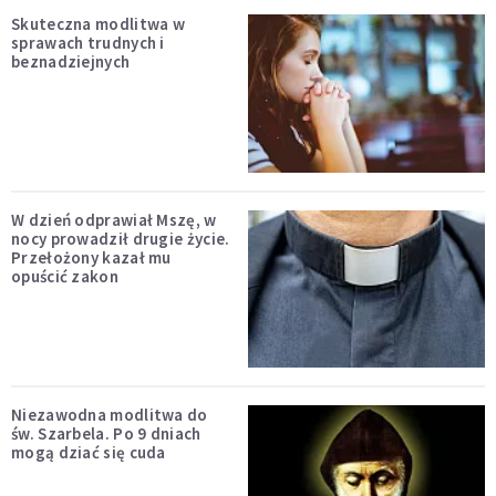
Skuteczna modlitwa w
sprawach trudnych i
beznadziejnych
W dzień odprawiał Mszę, w
nocy prowadził drugie życie.
Przełożony kazał mu
opuścić zakon
Niezawodna modlitwa do
św. Szarbela. Po 9 dniach
mogą dziać się cuda