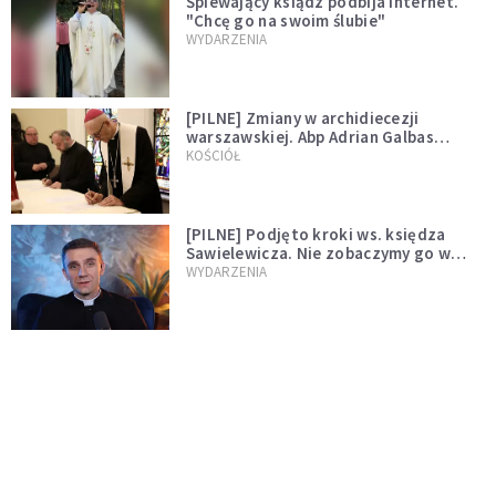
Śpiewający ksiądz podbija internet.
"Chcę go na swoim ślubie"
WYDARZENIA
[PILNE] Zmiany w archidiecezji
warszawskiej. Abp Adrian Galbas
wręczył dekrety nowym proboszczom
KOŚCIÓŁ
[PILNE] Podjęto kroki ws. księdza
Sawielewicza. Nie zobaczymy go w
mediach
WYDARZENIA