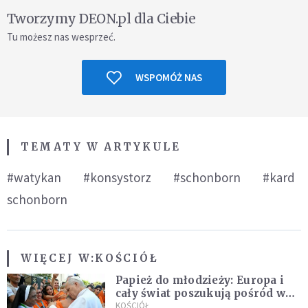
Tworzymy DEON.pl dla Ciebie
Tu możesz nas wesprzeć.
WSPOMÓŻ NAS
TEMATY W ARTYKULE
#watykan
#konsystorz
#schonborn
#kard
schonborn
WIĘCEJ W:
KOŚCIÓŁ
Papież do młodzieży: Europa i
cały świat poszukują pośród was
nowych świętych
KOŚCIÓŁ