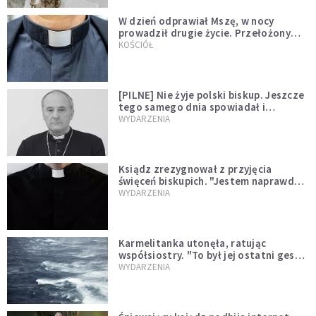
W dzień odprawiał Mszę, w nocy
prowadził drugie życie. Przełożony
kazał mu opuścić zakon
KOŚCIÓŁ
[PILNE] Nie żyje polski biskup. Jeszcze
tego samego dnia spowiadał i
sprawował Mszę świętą
WYDARZENIA
Ksiądz zrezygnował z przyjęcia
święceń biskupich. "Jestem naprawdę
niegodny"
WYDARZENIA
Karmelitanka utonęła, ratując
współsiostry. "To był jej ostatni gest
miłości"
WYDARZENIA