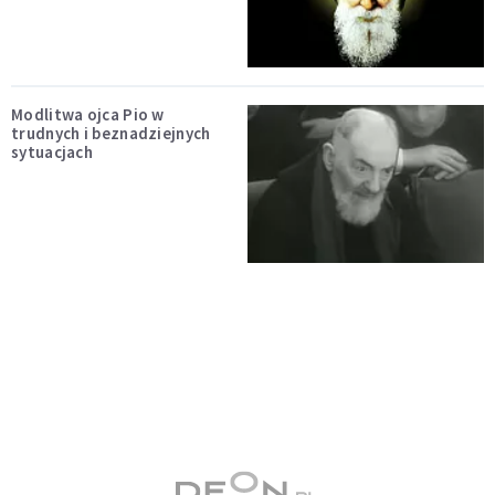
Modlitwa ojca Pio w
trudnych i beznadziejnych
sytuacjach