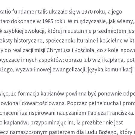
Ratio fundamentalis ukazało się w 1970 roku, a jego
stało dokonane w 1985 roku. W międzyczasie, jak wiemy
 szybkiej ewolucji, której nieustannie przedmiotem jest
eksty historyczne, społecznokulturalne i kościelne w k
 do realizacji misji Chrystusa i Kościoła, co z kolei sp
tyczące innych aspektów: obrazu lub wizji kapłana, po
ego, wyzwań nowej ewangelizacji, języka komunikacji i
więc, że formacja kapłanów powinna być ponownie odp
wiona i dowartościowana. Poprzez pełne ducha i pror
chęceni i zainspirowani nauczaniem Papieża Franciszka.
do kapłanów, przypominając im, iż prezbiter nie jest
lecz namaszczonym pasterzem dla Ludu Bożego, który 