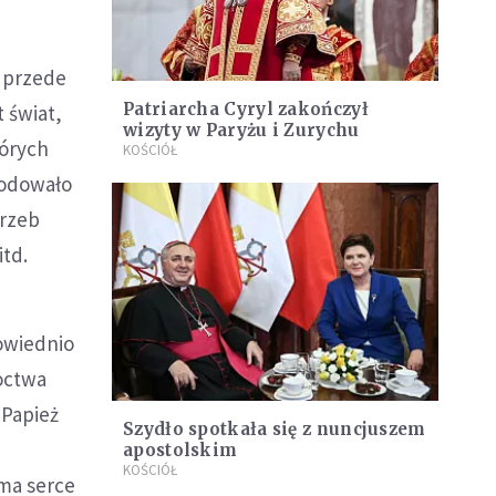
, przede
Patriarcha Cyryl zakończył
 świat,
wizyty w Paryżu i Zurychu
tórych
KOŚCIÓŁ
owodowało
trzeb
td.
owiednio
octwa
 Papież
Szydło spotkała się z nuncjuszem
apostolskim
KOŚCIÓŁ
ma serce