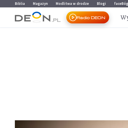
Przejdź do menu głównego
Przejdź do treści
Biblia
Magazyn
Modlitwa w drodze
Blogi
faceBó
Wy
Radio DEON