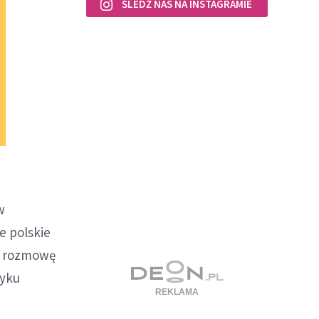
ŚLEDŹ NAS NA INSTAGRAMIE
w
e polskie
my rozmowę
zyku