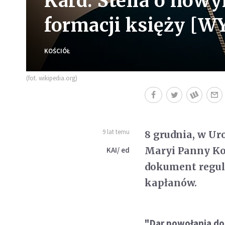
Kard. Stella o now
formacji księży [
KOŚCIÓŁ
(fot. wikipedia.org)
9 lat temu
8 grudnia, w Ur
Maryi Panny Ko
KAI/ ed
dokument regul
kapłanów.
"Dar powołania do 