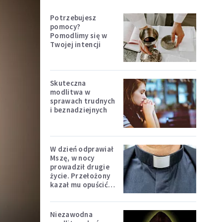
Potrzebujesz
pomocy?
Pomodlimy się w
Twojej intencji
Skuteczna
modlitwa w
sprawach trudnych
i beznadziejnych
W dzień odprawiał
Mszę, w nocy
prowadził drugie
życie. Przełożony
kazał mu opuścić
zakon
Niezawodna