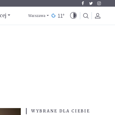
11
°
cej
Warszawa
WYBRANE DLA CIEBIE