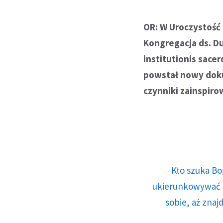
OR: W Uroczystość
Kongregacja ds. D
institutionis sace
powstał nowy doku
czynniki zainspir
Kto szuka Bo
ukierunkowywać n
sobie, aż znaj