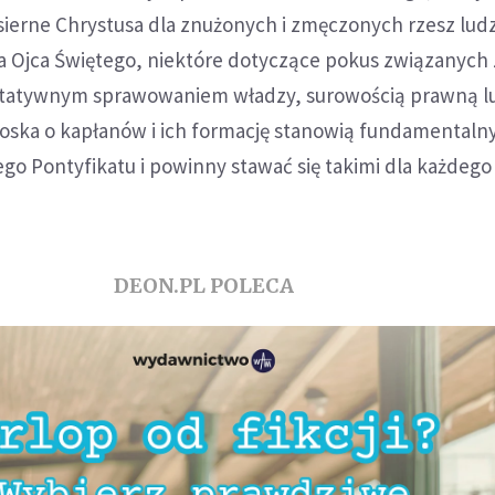
sierne Chrystusa dla znużonych i zmęczonych rzesz ludz
a Ojca Świętego, niektóre dotyczące pokus związanych 
ytatywnym sprawowaniem władzy, surowością prawną l
roska o kapłanów i ich formację stanowią fundamentaln
tego Pontyfikatu i powinny stawać się takimi dla każdego
DEON.PL POLECA