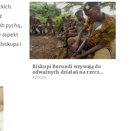
kich.
z
ub pychą,
y aspekt
 biskupa i
Biskupi Burundi wzywają do
odważnych działań na rzecz
pojednania
KOŚCIÓŁ