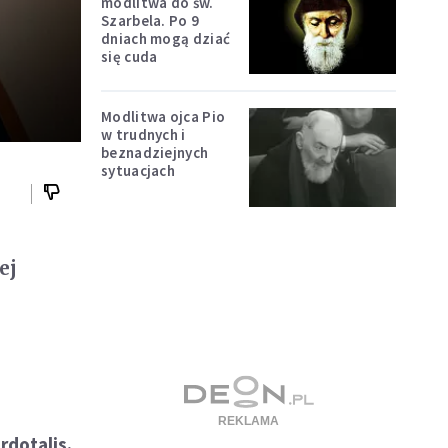
modlitwa do św.
Szarbela. Po 9
dniach mogą dziać
się cuda
Modlitwa ojca Pio
w trudnych i
beznadziejnych
sytuacjach
ej
h
rdotalis.