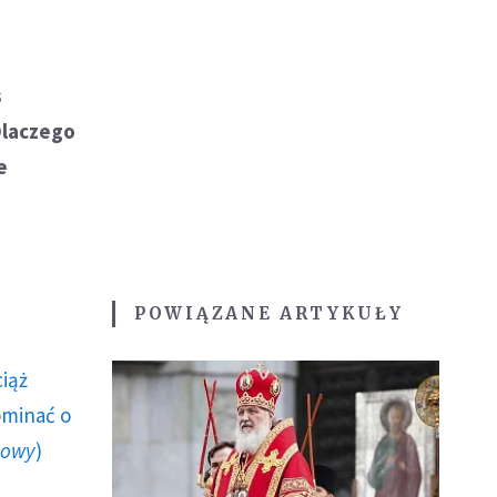
s
Dlaczego
e
POWIĄZANE ARTYKUŁY
ciąż
ominać o
howy
)