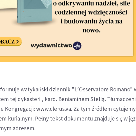
informuje watykański dziennik "L’Osservatore Romano" 
em tej dykasterii, kard. Beniaminem Stellą. Tłumaczeni
nie Kongregacji: www.clerus.va. Za tym źródłem cytuje
em kurialnym. Pełny tekst dokumentu znajduje się w ję
amym adresem.