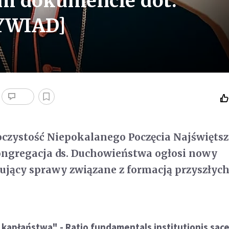
ym dokumencie dot.
WYWIAD]
oczystość Niepokalanego Poczęcia Najświętsz
ngregacja ds. Duchowieństwa ogłosi nowy
ujący sprawy związane z formacją przyszłyc
kapłaństwa" - Ratio fundamentals institutionis sace