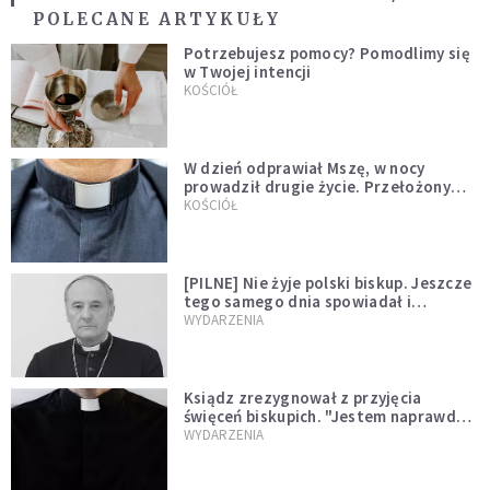
POLECANE ARTYKUŁY
Potrzebujesz pomocy? Pomodlimy się
w Twojej intencji
KOŚCIÓŁ
W dzień odprawiał Mszę, w nocy
prowadził drugie życie. Przełożony
kazał mu opuścić zakon
KOŚCIÓŁ
[PILNE] Nie żyje polski biskup. Jeszcze
tego samego dnia spowiadał i
sprawował Mszę świętą
WYDARZENIA
Ksiądz zrezygnował z przyjęcia
święceń biskupich. "Jestem naprawdę
niegodny"
WYDARZENIA