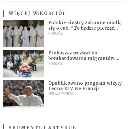
WIĘCEJ W:
KOŚCIÓŁ
Polskie siostry zakonne modlą
się o cud. "To będzie pieczęć
Pana Boga dla naszej wiary"
KOŚCIÓŁ
Proboszcz wezwał do
bombardowania migrantów.
"Masowy ogień przeciwko
KOŚCIÓŁ
najeźdźcom!"
Opublikowano program wizyty
Leona XIV we Francji
SERWIS PAPIESKI
SKOMENTUJ ARTYKUŁ