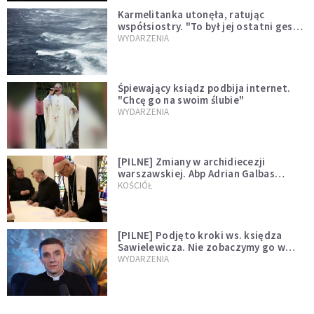
Karmelitanka utonęła, ratując
współsiostry. "To był jej ostatni gest
miłości"
WYDARZENIA
Śpiewający ksiądz podbija internet.
"Chcę go na swoim ślubie"
WYDARZENIA
[PILNE] Zmiany w archidiecezji
warszawskiej. Abp Adrian Galbas
wręczył dekrety nowym proboszczom
KOŚCIÓŁ
[PILNE] Podjęto kroki ws. księdza
Sawielewicza. Nie zobaczymy go w
mediach
WYDARZENIA