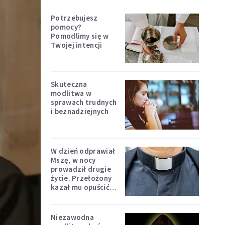
Potrzebujesz
pomocy?
Pomodlimy się w
Twojej intencji
Skuteczna
modlitwa w
sprawach trudnych
i beznadziejnych
W dzień odprawiał
Mszę, w nocy
prowadził drugie
życie. Przełożony
kazał mu opuścić
zakon
Niezawodna