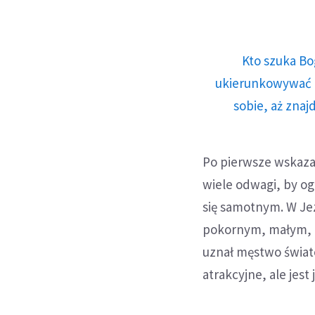
Kto szuka Bo
ukierunkowywać n
sobie, aż znaj
Po pierwsze wskaza
wiele odwagi, by ogo
się samotnym. W Jez
pokornym, małym, tak
uznał męstwo świato
atrakcyjne, ale jest