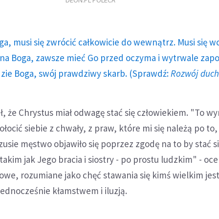
DEON.PL POLECA
ga, musi się zwrócić całkowicie do wewnątrz. Musi się w
a Boga, zawsze mieć Go przed oczyma i wytrwale zap
dzie Boga, swój prawdziwy skarb. (Sprawdź:
Rozwój duc
ł, że Chrystus miał odwagę stać się człowiekiem. "To w
łocić siebie z chwały, z praw, które mi się należą po to,
usie męstwo objawiło się poprzez zgodę na to by stać s
im jak Jego bracia i siostry - po prostu ludzkim" - ocen
we, rozumiane jako chęć stawania się kimś wielkim jes
 jednocześnie kłamstwem i iluzją.