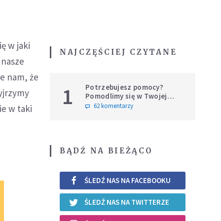
ę w jaki
NAJCZĘŚCIEJ CZYTANE
 nasze
je nam, że
Potrzebujesz pomocy?
1
zyjrzymy
Pomodlimy się w Twojej
intencji
62 komentarzy
e w taki
BĄDŹ NA BIEŻĄCO
ŚLEDŹ NAS NA FACEBOOKU
ŚLEDŹ NAS NA TWITTERZE