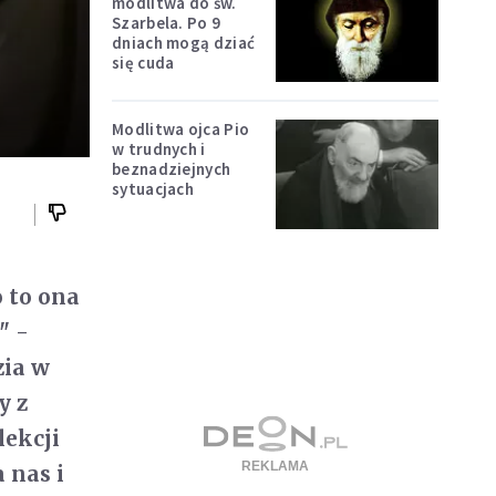
modlitwa do św.
Szarbela. Po 9
dniach mogą dziać
się cuda
Modlitwa ojca Pio
w trudnych i
beznadziejnych
sytuacjach
o to ona
" -
zia w
y z
lekcji
 nas i