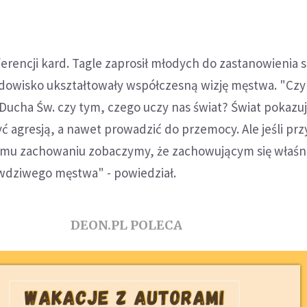
rencji kard. Tagle zaprosił młodych do zastanowienia si
rodowisko ukształtowały współczesną wizję męstwa. "Czy
Ducha Św. czy tym, czego uczy nas świat? Świat pokazu
 agresją, a nawet prowadzić do przemocy. Ale jeśli pr
nemu zachowaniu zobaczymy, że zachowującym się właśni
wdziwego męstwa" - powiedział.
DEON.PL POLECA