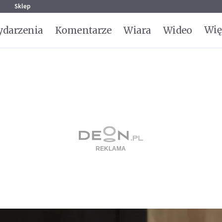
g
Sklep
Wię
darzenia
Komentarze
Wiara
Wideo