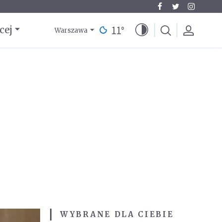
11
°
cej
Warszawa
WYBRANE DLA CIEBIE