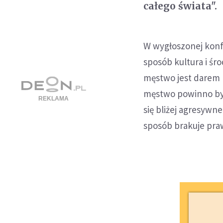
całego świata".
W wygłoszonej konfe
sposób kultura i ś
męstwo jest darem 
męstwo powinno być
się bliżej agresyw
sposób brakuje pra