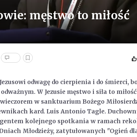
owie: męstwo to miłość
Jezusowi odwagę do cierpienia i do śmierci, b
 odważnym. W Jezusie męstwo i siła to miłość
 wieczorem w sanktuarium Bożego Miłosierd
wnikach kard. Luis Antonio Tagle. Duchown
legentem kolejnego spotkania w ramach reko
niach Młodzieży, zatytułowanych "Ogień dla