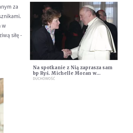
nanym za
sznikami.
a w
iwą siłę -
Na spotkanie z Nią zaprasza sam
bp Ryś. Michelle Moran w
Krakowie [WYWIAD]
DUCHOWOŚĆ