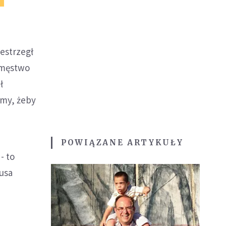
zestrzegł
 męstwo
ł
imy, żeby
POWIĄZANE ARTYKUŁY
- to
tusa