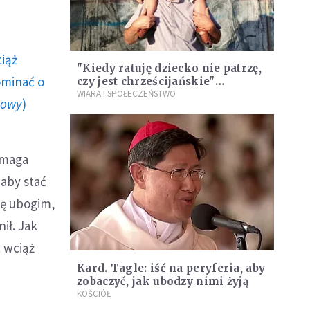
ciąż
"Kiedy ratuję dziecko nie patrzę,
ominać o
czy jest chrześcijańskie"
[WYWIAD]
WIARA I SPOŁECZEŃSTWO
howy
)
ymaga
 aby stać
ię ubogim,
ił. Jak
t wciąż
Kard. Tagle: iść na peryferia, aby
zobaczyć, jak ubodzy nimi żyją
KOŚCIÓŁ