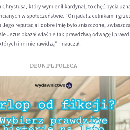
 Chrystusa, który wymienił kardynał, to chęć bycia uz
hcianych w społeczeństwie. "On jadał z celnikami i grze
ia Jego reputacja i dobre imię było zniszczone, zwłaszcz
Ale Jezus okazał właśnie tak prawdziwą odwagę i prawdz
których inni nienawidzą" - nauczał.
DEON.PL POLECA