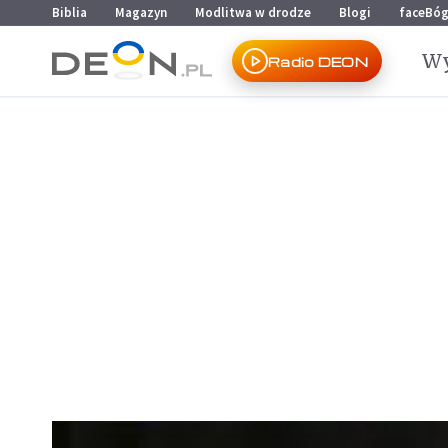
Przejdź do menu głównego
Przejdź do treści
Biblia
Magazyn
Modlitwa w drodze
Blogi
faceBó
Wy
Radio DEON