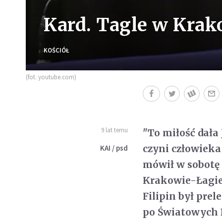
Kard. Tagle w Krak
KOŚCIÓŁ
(fot. youtube.com)
9 lat temu
"To miłość dała 
czyni człowieka
KAI / psd
mówił w sobotę
Krakowie-Łagie
Filipin był pre
po Światowych D