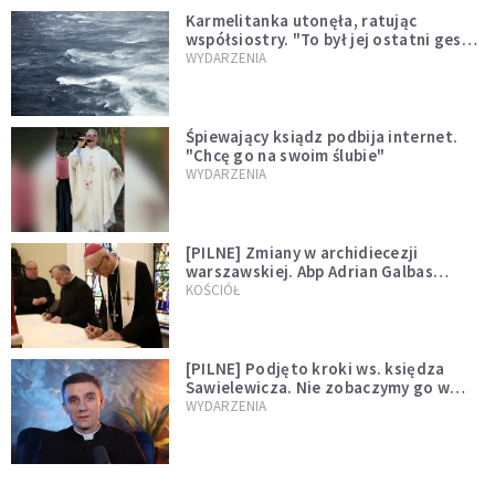
Karmelitanka utonęła, ratując
współsiostry. "To był jej ostatni gest
miłości"
WYDARZENIA
Śpiewający ksiądz podbija internet.
"Chcę go na swoim ślubie"
WYDARZENIA
[PILNE] Zmiany w archidiecezji
warszawskiej. Abp Adrian Galbas
wręczył dekrety nowym proboszczom
KOŚCIÓŁ
[PILNE] Podjęto kroki ws. księdza
Sawielewicza. Nie zobaczymy go w
mediach
WYDARZENIA