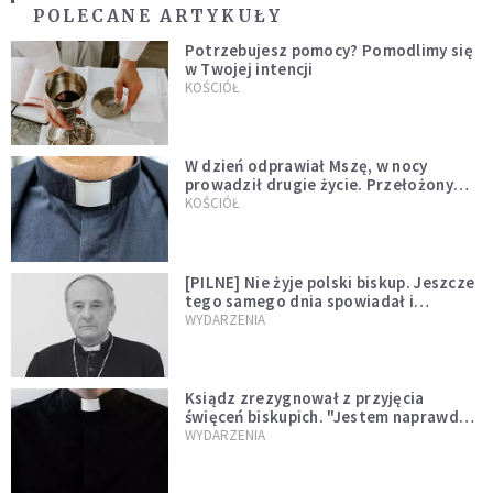
POLECANE ARTYKUŁY
Potrzebujesz pomocy? Pomodlimy się
w Twojej intencji
KOŚCIÓŁ
W dzień odprawiał Mszę, w nocy
prowadził drugie życie. Przełożony
kazał mu opuścić zakon
KOŚCIÓŁ
[PILNE] Nie żyje polski biskup. Jeszcze
tego samego dnia spowiadał i
sprawował Mszę świętą
WYDARZENIA
Ksiądz zrezygnował z przyjęcia
święceń biskupich. "Jestem naprawdę
niegodny"
WYDARZENIA