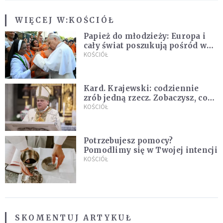
WIĘCEJ W:
KOŚCIÓŁ
Papież do młodzieży: Europa i
cały świat poszukują pośród was
nowych świętych
KOŚCIÓŁ
Kard. Krajewski: codziennie
zrób jedną rzecz. Zobaczysz, co
stanie się z twoim życiem
KOŚCIÓŁ
Potrzebujesz pomocy?
Pomodlimy się w Twojej intencji
KOŚCIÓŁ
SKOMENTUJ ARTYKUŁ