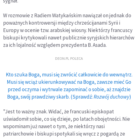
sygnał.
W rozmowie z Radiem Watykańskim nawiązał on jednak do
poważnych kontrowersji między chrześcijanami Syrii i
Europy w ocenie tzw. arabskiej wiosny. Niektórzy francuscy
biskupi krytykowali nawet publicznie syryjskich hierarchów
za ich lojalność względem prezydenta B. Asada.
DEON.PL POLECA
Kto szuka Boga, musi się zwrócić całkowicie do wewnątrz.
Musi się wciąż ukierunkowywać na Boga, zawsze mieć Go
przed oczyma i wytrwale zapominać o sobie, aż znajdzie
Boga, swój prawdziwy skarb. (Sprawdź:
Rozwój duchowy
)
"Jest to ważny znak. Widać, że francuski episkopat
uświadomił sobie, co się dzieje, po latach obojętności. Nie
wspominam już nawet o tym, że niektórzy nasi
patriarchowie i biskupi spotykali się wręcz z pogardą ze