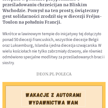
prześladowaniu chrześcijan na Bliskim
Wschodzie. Pomysł na ten prosty, świąteczny
gest solidarności zrodził się w diecezji Fréjus-
Toulon na południu Francji.
Wkrótce w lawinowym tempie do inicjatywy tej dołączyło
ponad 50 diecezji francuskich, wszystkie diecezje Belgii
oraz Luksemburg, Islandia i jedna diecezja szwajcarska. W
wielu kościołach nie tylko zabrzmiały dzwony, ale również
odmówiono specjalne modlitwy za prześladowanych braci i
siostry.
DEON.PL POLECA