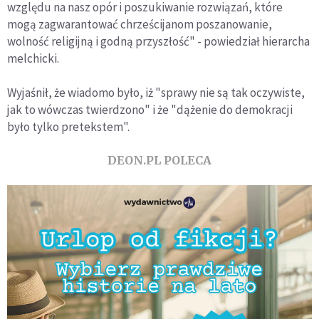
względu na nasz opór i poszukiwanie rozwiązań, które
mogą zagwarantować chrześcijanom poszanowanie,
wolność religijną i godną przyszłość" - powiedział hierarcha
melchicki.
Wyjaśnił, że wiadomo było, iż "sprawy nie są tak oczywiste,
jak to wówczas twierdzono" i że "dążenie do demokracji
było tylko pretekstem".
DEON.PL POLECA