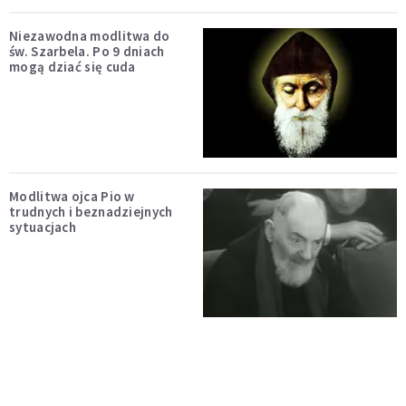
Niezawodna modlitwa do
św. Szarbela. Po 9 dniach
mogą dziać się cuda
Modlitwa ojca Pio w
trudnych i beznadziejnych
sytuacjach