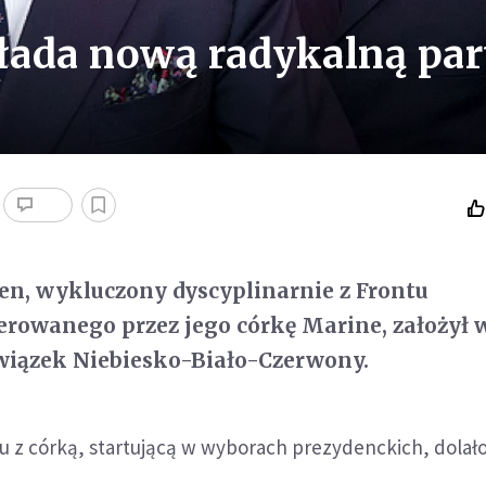
łada nową radykalną par
en, wykluczony dyscyplinarnie z Frontu
rowanego przez jego córkę Marine, założył 
wiązek Niebiesko-Biało-Czerwony.
 z córką, startującą w wyborach prezydenckich, dolało 