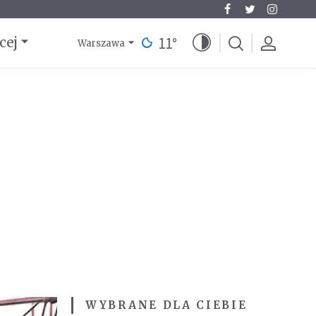
11
°
cej
Warszawa
WYBRANE DLA CIEBIE