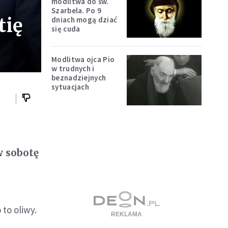
modlitwa do św.
Szarbela. Po 9
tię
dniach mogą dziać
się cuda
Modlitwa ojca Pio
w trudnych i
beznadziejnych
sytuacjach
w sobotę
to oliwy.