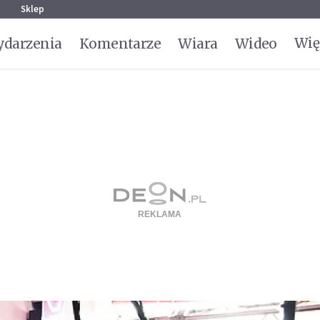
g
Sklep
Wię
darzenia
Komentarze
Wiara
Wideo