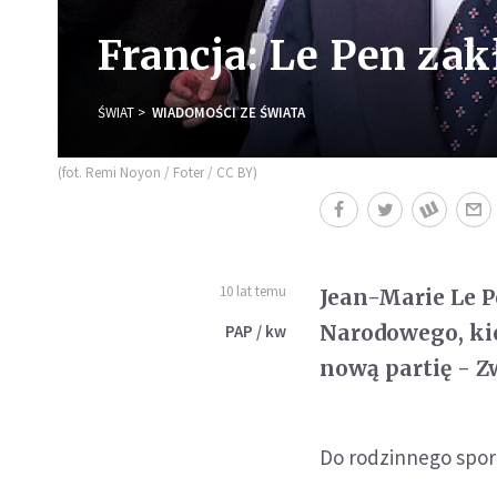
Francja: Le Pen zak
ŚWIAT
WIADOMOŚCI ZE ŚWIATA
(fot. Remi Noyon / Foter / CC BY)
10 lat temu
Jean-Marie Le P
Narodowego, kie
PAP / kw
nową partię - Z
Do rodzinnego sporu