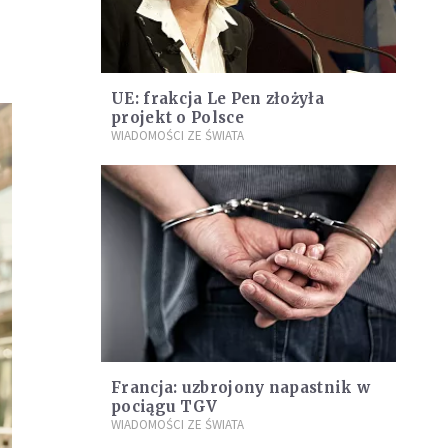
UE: frakcja Le Pen złożyła
projekt o Polsce
WIADOMOŚCI ZE ŚWIATA
Francja: uzbrojony napastnik w
pociągu TGV
WIADOMOŚCI ZE ŚWIATA