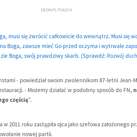
DEON.PL POLECA
ga, musi się zwrócić całkowicie do wewnątrz. Musi się w
a Boga, zawsze mieć Go przed oczyma i wytrwale zap
dzie Boga, swój prawdziwy skarb. (Sprawdź:
Rozwój duc
erotami - powiedział swoim zwolennikom 87-letni Jean-M
estauracji. - Możemy działać w podobny sposób do FN,
n
jego częścią
".
a w 2011 roku zastąpiła ojca jako szefowa założonego p
wołanie nowej partii.