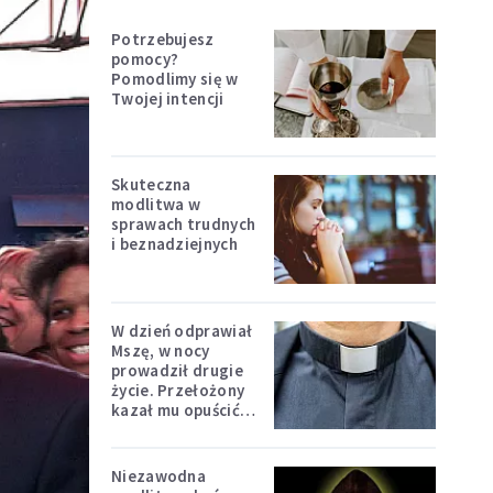
Potrzebujesz
pomocy?
Pomodlimy się w
Twojej intencji
Skuteczna
modlitwa w
sprawach trudnych
i beznadziejnych
W dzień odprawiał
Mszę, w nocy
prowadził drugie
życie. Przełożony
kazał mu opuścić
zakon
Niezawodna