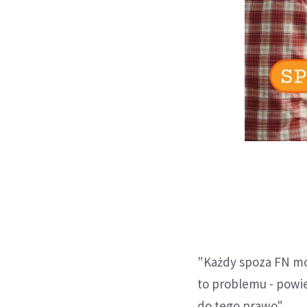
"Każdy spoza FN mo
to problemu - powie
do tego prawo".