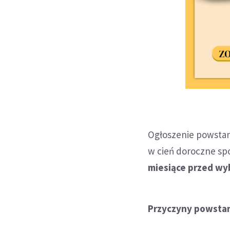
Ogłoszenie powstani
w cień doroczne sp
miesiące przed wy
Przyczyny powstan