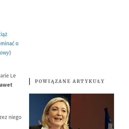
ciąż
ominać o
howy
)
arie Le
POWIĄZANE ARTYKUŁY
awet
rzez niego