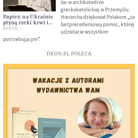
św. w archikatedrze
greckokatolickiej w Przemyślu.
Hierarcha dziękował Polakom „za
Papież: na Ukrainie
płyną rzeki krwi i
bezprecedensową pomoc, której
łez, zrobimy
KOŚCIÓŁ
udzielacie wszystkim
wszystko dla pokoju
potrzebującym”.
DEON.PL POLECA