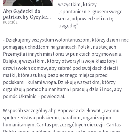
wszystkim, którzy
„spontanicznie, głosem swego
Abp Gądecki do
patriarchy Cyryla:
serca, odpowiedzieli na tę
Proszę cię, Bracie,
KOŚCIÓŁ
tragedię”.
abyś zaapelował do
Władimira Putina
- Dziękujemy wszystkim wolontariuszom, którzy dzień i noc
pomagają uchodźcom na granicach Polski, na stacjach
Przemyśla i innych miast oraz w punktach przyjmowania.
Dziękuję wszystkim, którzy otworzyli swoje klasztory i
drzwi swoich domów, aby zabrać pod swój dach dzieci i
matki, które szukają bezpiecznego miejsca przed
pociskami i kulami wroga. Dziękuję wszystkim, którzy
organizują pomoc humanitarną i pracują dzień i noc, aby
pomóc Ukrainie – powiedział.
W sposób szczególny abp Popowicz dziękował „całemu
społeczeństwu polskiemu, parafiom, organizacjom
humanitarnym, Caritas poszczególnych diecezji i Caritas
Polski, poszczególnym diecezjom za bezprecedensową