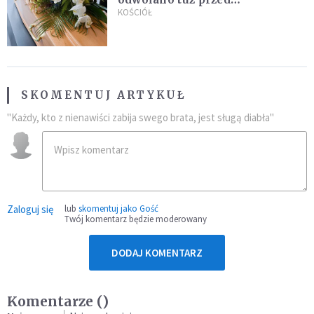
uroczystością. Powodem była
KOŚCIÓŁ
przynależność do masonerii
SKOMENTUJ ARTYKUŁ
"Każdy, kto z nienawiści zabija swego brata, jest sługą diabła"
Zaloguj się
lub
skomentuj jako Gość
Twój komentarz będzie moderowany
DODAJ KOMENTARZ
Komentarze (
)