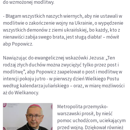
do wzmożonej modlitwy.
- Błagam wszystkich naszych wiernych, aby nie ustawali w
modlitwie o zakończenie wojny na Ukrainie, o wypędzenie
wszystkich demonów z ziemi ukraińskiej, bo każdy, kto z
nienawiści zabija swego brata, jest sługą diabła! – mówił
abp Popowicz.
Nawiązując do ewangelicznej wskazówki Jezusa: „Ten
rodzaj złych duchów można zwyciężyć tylko przez post i
modlitwę”, abp Popowicz zaapelował o post i modlitwę w
intencji pokoju jutro - w pierwszy dzień Wielkiego Postu
według kalendarza juliańskiego – oraz, w miarę możliwości
aż do Wielkanocy.
Metropolita przemysko-
warszawski prosił, by nieść
pomoc uchodźcom, uciekającym
przed wojną. Dziękował również