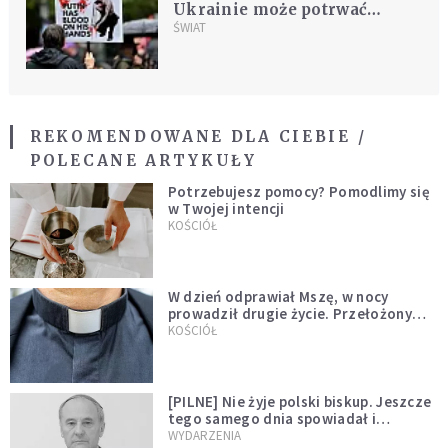
Ukrainie może potrwać
miesiące, a nawet lata
ŚWIAT
REKOMENDOWANE DLA CIEBIE /
POLECANE ARTYKUŁY
Potrzebujesz pomocy? Pomodlimy się
w Twojej intencji
KOŚCIÓŁ
W dzień odprawiał Mszę, w nocy
prowadził drugie życie. Przełożony
kazał mu opuścić zakon
KOŚCIÓŁ
[PILNE] Nie żyje polski biskup. Jeszcze
tego samego dnia spowiadał i
sprawował Mszę świętą
WYDARZENIA