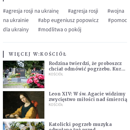
#agresja rosji na ukrainę
#agresja rosji
#wojna
na ukrainie
#abp eugeniusz popowicz
#pomoc
dla ukrainy
#modlitwa o pokój
WIĘCEJ W:
KOŚCIÓŁ
Rodzina twierdzi, że proboszcz
chciał odmówić pogrzebu. Kuria
zapowiada wyjaśnienia
KOŚCIÓŁ
Leon XIV: W św. Agacie widzimy
zwycięstwo miłości nad śmiercią
KOŚCIÓŁ
Katolicki pogrzeb muzyka
odwołano tuż przed