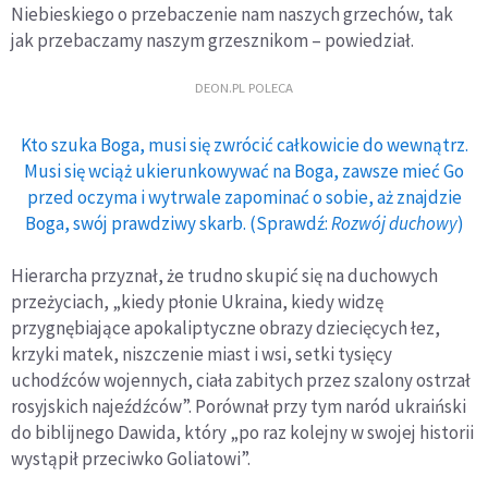
Niebieskiego o przebaczenie nam naszych grzechów, tak
jak przebaczamy naszym grzesznikom – powiedział.
DEON.PL POLECA
Kto szuka Boga, musi się zwrócić całkowicie do wewnątrz.
Musi się wciąż ukierunkowywać na Boga, zawsze mieć Go
przed oczyma i wytrwale zapominać o sobie, aż znajdzie
Boga, swój prawdziwy skarb. (Sprawdź:
Rozwój duchowy
)
Hierarcha przyznał, że trudno skupić się na duchowych
przeżyciach, „kiedy płonie Ukraina, kiedy widzę
przygnębiające apokaliptyczne obrazy dziecięcych łez,
krzyki matek, niszczenie miast i wsi, setki tysięcy
uchodźców wojennych, ciała zabitych przez szalony ostrzał
rosyjskich najeźdźców”. Porównał przy tym naród ukraiński
do biblijnego Dawida, który „po raz kolejny w swojej historii
wystąpił przeciwko Goliatowi”.