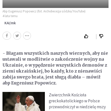
Abp Eugeniusz Popowicz (fot. Archidiecezja Łódzka/YouTube)
4 lata temu
KAI/mk
- Błagam wszystkich naszych wiernych, aby nie
ustawali w modlitwie o zakończenie wojny na
Ukrainie, o wypędzenie wszystkich demonów z
ziemi ukraińskiej, bo każdy, kto z nienawiści
zabija swego brata, jest sługą diabła – mówił
abp Eugeniusz Popowicz.
Zwierzchnik Kościoła
greckokatolickiego w Polsce
przewodniczył w niedzielę mszy