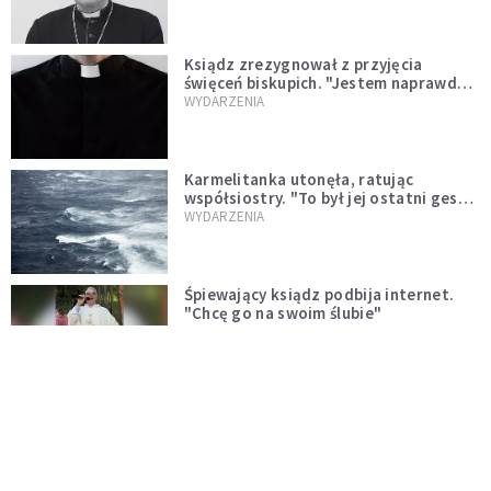
Ksiądz zrezygnował z przyjęcia
święceń biskupich. "Jestem naprawdę
niegodny"
WYDARZENIA
Karmelitanka utonęła, ratując
współsiostry. "To był jej ostatni gest
miłości"
WYDARZENIA
Śpiewający ksiądz podbija internet.
"Chcę go na swoim ślubie"
WYDARZENIA
[PILNE] Zmiany w archidiecezji
warszawskiej. Abp Adrian Galbas
wręczył dekrety nowym proboszczom
KOŚCIÓŁ