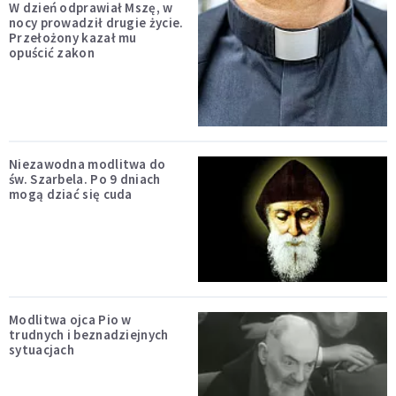
W dzień odprawiał Mszę, w
nocy prowadził drugie życie.
Przełożony kazał mu
opuścić zakon
Niezawodna modlitwa do
św. Szarbela. Po 9 dniach
mogą dziać się cuda
Modlitwa ojca Pio w
trudnych i beznadziejnych
sytuacjach