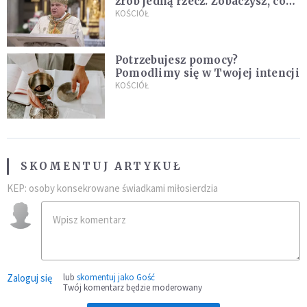
zrób jedną rzecz. Zobaczysz, co
stanie się z twoim życiem
KOŚCIÓŁ
Potrzebujesz pomocy?
Pomodlimy się w Twojej intencji
KOŚCIÓŁ
SKOMENTUJ ARTYKUŁ
KEP: osoby konsekrowane świadkami miłosierdzia
Zaloguj się
lub
skomentuj jako Gość
Twój komentarz będzie moderowany