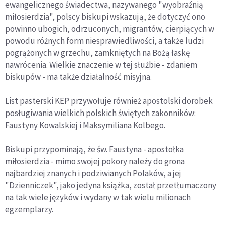
ewangelicznego świadectwa, nazywanego "wyobraźnią
miłosierdzia", polscy biskupi wskazują, że dotyczyć ono
powinno ubogich, odrzuconych, migrantów, cierpiących w
powodu różnych form niesprawiedliwości, a także ludzi
pogrążonych w grzechu, zamkniętych na Bożą łaskę
nawrócenia. Wielkie znaczenie w tej służbie - zdaniem
biskupów - ma także działalność misyjna.
List pasterski KEP przywołuje również apostolski dorobek
posługiwania wielkich polskich świętych zakonników:
Faustyny Kowalskiej i Maksymiliana Kolbego.
Biskupi przypominają, że św. Faustyna - apostołka
miłosierdzia - mimo swojej pokory należy do grona
najbardziej znanych i podziwianych Polaków, a jej
"Dzienniczek", jako jedyna książka, został przetłumaczony
na tak wiele języków i wydany w tak wielu milionach
egzemplarzy.