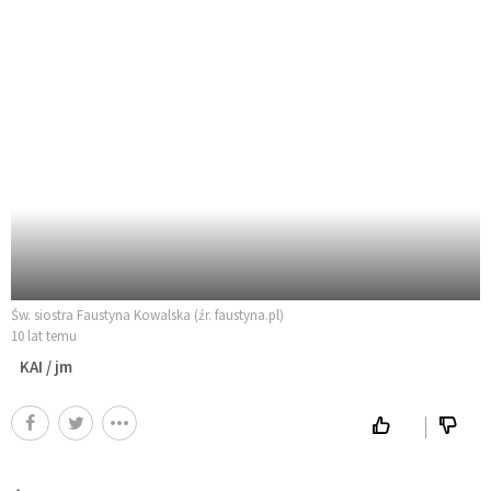
Św. siostra Faustyna Kowalska (źr. faustyna.pl)
10 lat temu
KAI / jm