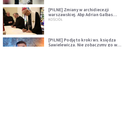
[PILNE] Zmiany w archidiecezji
warszawskiej. Abp Adrian Galbas
wręczył dekrety nowym proboszczom
KOŚCIÓŁ
[PILNE] Podjęto kroki ws. księdza
Sawielewicza. Nie zobaczymy go w
mediach
WYDARZENIA