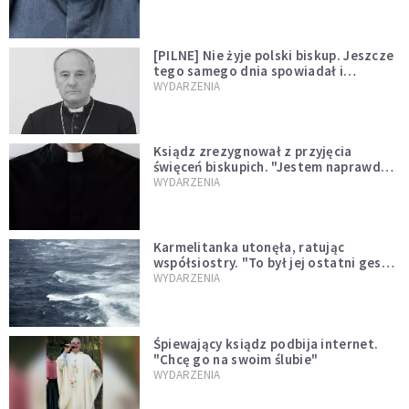
[PILNE] Nie żyje polski biskup. Jeszcze
tego samego dnia spowiadał i
sprawował Mszę świętą
WYDARZENIA
Ksiądz zrezygnował z przyjęcia
święceń biskupich. "Jestem naprawdę
niegodny"
WYDARZENIA
Karmelitanka utonęła, ratując
współsiostry. "To był jej ostatni gest
miłości"
WYDARZENIA
Śpiewający ksiądz podbija internet.
"Chcę go na swoim ślubie"
WYDARZENIA