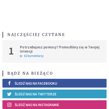
NAJCZĘŚCIEJ CZYTANE
1
Potrzebujesz pomocy? Pomodlimy się w Twojej
intencji
62 komentarzy
BĄDŹ NA BIEŻĄCO
ŚLEDŹ NAS NA FACEBOOKU
ŚLEDŹ NAS NA TWITTERZE
ŚLEDŹ NAS NA INSTAGRAMIE