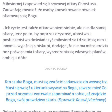
Miłosiernej i zapowiedzią krzyżowej ofiary Chrystusa.
Zauważają również, że osoby konsekrowane również
ofiarowują się Bogu.
- Ich życie jest także ofiarowaniem siebie, ale nie dla samej
ofiary, lecz po to, by poprzez czystość, ubóstwo i
posłuszeństwo doświadczyć miłosierdzia i dzielić się nim z
innymi - wyjaśniają biskupi, dodając, że nie ma miłosierdzia
bez poświęcenia i ofiary, wyrzeczenia się własnych planów,
ambicji i dóbr.
DEON.PL POLECA
Kto szuka Boga, musi się zwrócić całkowicie do wewnątrz.
Musi się wciąż ukierunkowywać na Boga, zawsze mieć Go
przed oczyma i wytrwale zapominać o sobie, aż znajdzie
Boga, swój prawdziwy skarb. (Sprawdź:
Rozwój duchowy
)
Polscy biskupi wskazują, za papieżem Franciszkiem, że