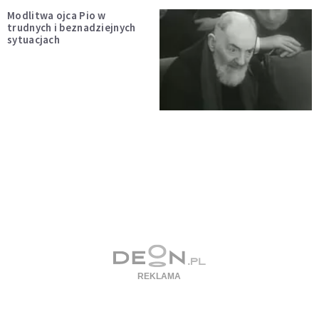
Modlitwa ojca Pio w
trudnych i beznadziejnych
sytuacjach