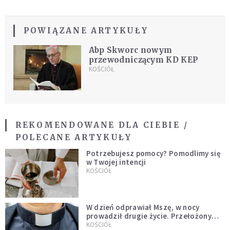
POWIĄZANE ARTYKUŁY
Abp Skworc nowym
przewodniczącym KD KEP
KOŚCIÓŁ
REKOMENDOWANE DLA CIEBIE /
POLECANE ARTYKUŁY
Potrzebujesz pomocy? Pomodlimy się
w Twojej intencji
KOŚCIÓŁ
W dzień odprawiał Mszę, w nocy
prowadził drugie życie. Przełożony
kazał mu opuścić zakon
KOŚCIÓŁ