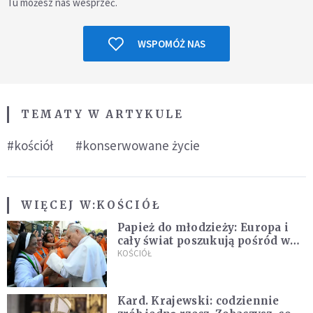
Tu możesz nas wesprzeć.
WSPOMÓŻ NAS
TEMATY W ARTYKULE
#kościół
#konserwowane życie
WIĘCEJ W:
KOŚCIÓŁ
Papież do młodzieży: Europa i
cały świat poszukują pośród was
nowych świętych
KOŚCIÓŁ
Kard. Krajewski: codziennie